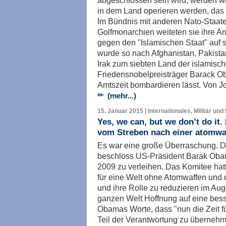
abgeschlossen sein wird, werden w
in dem Land operieren werden, das
Im Bündnis mit anderen Nato-Staat
Golfmonarchien weiteten sie ihre A
gegen den "Islamischen Staat" auf s
wurde so nach Afghanistan, Pakista
Irak zum siebten Land der islamisc
Friedensnobelpreisträger Barack O
Amtszeit bombardieren lässt. Von Jo
(mehr...)
15. Januar 2015 | Internationales, Militär und
Yes, we can, but we don’t do it
vom Streben nach einer atomwa
Es war eine große Überraschung. 
beschloss US-Präsident Barak Oba
2009 zu verleihen. Das Komitee hat
für eine Welt ohne Atomwaffen und
und ihre Rolle zu reduzieren im A
ganzen Welt Hoffnung auf eine bess
Obamas Worte, dass "nun die Zeit f
Teil der Verantwortung zu übernehm