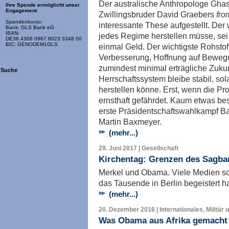
Der australische Anthropologe Ghas
Ihre Spende ermöglicht unser
Engagement
Zwillingsbruder David Graebers
fro
Spendenkonto:
interessante These aufgestellt. Der 
Bank: GLS Bank eG
IBAN:
jedes Regime herstellen müsse, sei 
DE36 4306 0967 8023 3348 00
BIC: GENODEM1GLS
einmal Geld. Der wichtigste Rohstof
Verbesserung, Hoffnung auf Bewegu
zumindest minimal erträgliche Zukunf
Suche
Herrschaftssystem bleibe stabil, s
herstellen könne. Erst, wenn die Pro
ernsthaft gefährdet. Kaum etwas bes
erste Präsidentschaftswahlkampf B
Martin Baxmeyer.
(mehr...)
29. Juni 2017 | Gesellschaft
Kirchentag: Grenzen des Sagba
Merkel und Obama. Viele Medien 
das Tausende in Berlin begeistert 
(mehr...)
20. Dezember 2016 | Internationales, Militär 
Was Obama aus Afrika gemacht