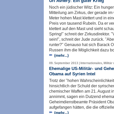
Uri Avnery: Ein guter Krieg
Noch ein jüdischer Witz: Ein hunger
Mitteilung am Zirkus, der gerade im O
Meter hohen Mast klettert und in ein
Preis von tausend Rubeln. Da er verzw
klettert auf den Mast und sieht sch
Spring!" schreit der Zirkusdirektor
sein!", schreit der Jude zurück. "Ab
runter?" Genauso hat sich Barack O
Russen ihm die Möglichkeit dazu bo
(mehr...)
09. September 2013 | Internationales, Militär
Ehemalige US-Militär- und Geh
Obama auf Syrien Intel
Trotz der "hohen Wahrscheinlichkei
hinsichtlich der Schuld der syrisch
chemischer Waffen am 21. August 
annimmt, sagen ein Dutzend ehemal
Geheimdienstbeamte Präsident Obam
aufgefangen hätten, die die offiziell
(mehr...)