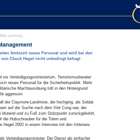
ilitär und Krieg
 Management
weiten Amtszeit neues Personal und wird bei den
l von Chuck Hagel nicht unbedingt behagt
 ins Verteidigungsministerium, Terrorismusberater
ch neues Personal für die Sicherheitspolitik. Mehr
litärische Machtausübung tritt in den Hintergrund.
bt aggressiv.
ll der Claymore-Landmine, die hochging, als Soldat
nam auf der Suche nach dem Viet Cong war, der
ei blutend und zu Fuß zum Stützpunkt zurückgekehrt,
uf die Hubschrauber für die Toten und
 Hagel 2002 in einem Interview mit den
Veterans
ls Verteidigungsminister. Der Dienst als einfacher