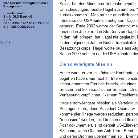
Ihre Spende ermöglicht unser
Soldat hat den Mann aus Nebraska geprägt. D
Engagement
Entscheidungen, fasste Hagel zusammen, "ab
Spendenkonto:
zurückkommen". Man müsse gründlich nachd
Bank: GLS Bank eG
Interesse der USA wirklich nötig sei. Hagel
IBAN:
DE36 4306 0967 8023 3348 00
gepasst. Ende 2002 warnte der Senator, man 
BIC: GENODEM1GLS
tanzenden Jubler in den Straßen von Bagda
in den Irak bringen, hat Hagel nie geglaubt.
in den folgenden Jahren Bushs Irakpolitik k
Suche
Besatzungskorps. Hagel wollte raus aus Af
Schon 2009 schrieb er, die USA könnten die
Die schwierigste Mission
Heute warnt er vor militärischer Konfrontati
begriffen haben, wie fatal ihr Interventio
selbst ernannten Freunde Israels, die einen
Senator und kein israelischer Senator. Ich un
Verfassung verpflichtet, "keinem Präsidenten,
Hagels schwierigste Mission als Verteidig
Pentagon-Etats, denn Präsident Obama will
kommender Kriege werden reduziert, personell
"robotisiert" werden, mit Drohnen und flexib
Post
dokumentiert, sind derzeit US-Elitever
Szenario, wenn Obamas Anti-Terror-Berater
und deren Drohnen übernehmen soll. Brennan