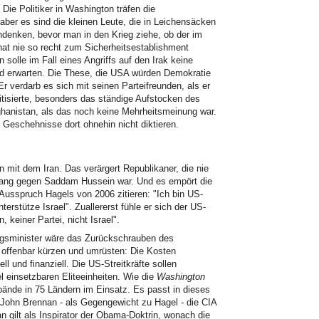
ie Politiker in Washington träfen die
er es sind die kleinen Leute, die in Leichensäcken
enken, bevor man in den Krieg ziehe, ob der im
 hat nie so recht zum Sicherheitsestablishment
solle im Fall eines Angriffs auf den Irak keine
d erwarten. Die These, die USA würden Demokratie
 Er verdarb es sich mit seinen Parteifreunden, als er
ritisierte, besonders das ständige Aufstocken des
ghanistan, als das noch keine Mehrheitsmeinung war.
 Geschehnisse dort ohnehin nicht diktieren.
on mit dem Iran. Das verärgert Republikaner, die nie
nsdrang gegen Saddam Hussein war. Und es empört die
 Ausspruch Hagels von 2006 zitieren: "Ich bin US-
terstütze Israel". Zuallererst fühle er sich der US-
 keiner Partei, nicht Israel".
ungsminister wäre das Zurückschrauben des
 offenbar kürzen und umrüsten: Die Kosten
 und finanziell. Die US-Streitkräfte sollen
el einsetzbaren Eliteeinheiten. Wie die
Washington
bände in 75 Ländern im Einsatz. Es passt in dieses
 John Brennan - als Gegengewicht zu Hagel - die CIA
 gilt als Inspirator der Obama-Doktrin, wonach die