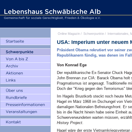
Online Magazin
/
Schwerpunkte
/
Internationales, M
USA: Imperium unter neuem
Präsident Obama rekrutiert vor seiner z
Republikanern fündig, was denen im Fal
Von Konrad Ege
Der republikanische Ex-Senator Chuck Hagel
John Brennan zur CIA: Barack Obama holt si
Pragmatismus ist angesagt. Traditionelle mi
Doch der "Krieg gegen den Terrorismus" blei
Im Hagels Brustkorb steckt noch heute Meta
Hagel im März 1968 im Dschungel von Viet
damaligen Nationalen Befreiungsfront. Er s
bis in die Nacht hinein habe seine Einheit a
Schwerverwundeten warten müssen, erzählte
History Project
.
Hagel wäre der erste Vietnamkriegsveteran a