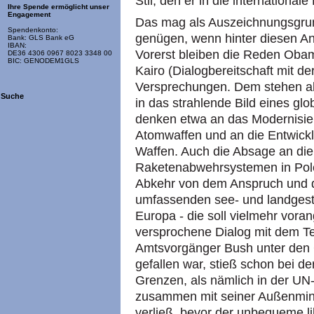
Stil, den er in die international
Ihre Spende ermöglicht unser
Engagement
Das mag als Auszeichnungsgrun
Spendenkonto:
genügen, wenn hinter diesen A
Bank: GLS Bank eG
IBAN:
Vorerst bleiben die Reden Obam
DE36 4306 0967 8023 3348 00
BIC: GENODEM1GLS
Kairo (Dialogbereitschaft mit d
Versprechungen. Dem stehen ab
Suche
in das strahlende Bild eines gl
denken etwa an das Modernisie
Atomwaffen und an die Entwick
Waffen. Auch die Absage an die 
Raketenabwehrsystemen in Pole
Abkehr von dem Anspruch und d
umfassenden see- und landges
Europa - die soll vielmehr vora
versprochene Dialog mit dem Te
Amtsvorgänger Bush unter den 
gefallen war, stieß schon bei 
Grenzen, als nämlich in der 
zusammen mit seiner Außenminis
verließ, bevor der unbequeme l