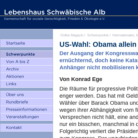
Online Magazin
/
Schwerpunkte
/
Internationales, M
US-Wahl: Obama allein
Der Ausgang der Kongresswah
ernüchternd, doch keine Kata
Anhänger nicht mobilisieren
Von Konrad Ege
Die Räume für progressive Pol
enger werden. Das hat mit Geld 
Wähler über Barack Obama und 
wegen ihrer Abhängigkeit vom fi
Versprechen nicht hält, eine an
nur ein bisschen, manchmal in 
Folgerichtig verliert die Präsi