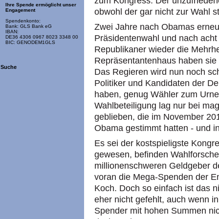
zum Kongress. Der unzufriedene
Ihre Spende ermöglicht unser
obwohl der gar nicht zur Wahl s
Engagement
Spendenkonto:
Zwei Jahre nach Obamas erneut
Bank: GLS Bank eG
IBAN:
Präsidentenwahl und nach acht 
DE36 4306 0967 8023 3348 00
BIC: GENODEM1GLS
Republikaner wieder die Mehrhe
Repräsentantenhaus haben sie 
Suche
Das Regieren wird nun noch sch
Politiker und Kandidaten der De
haben, genug Wähler zum Urne
Wahlbeteiligung lag nur bei mag
geblieben, die im November 201
Obama gestimmt hatten - und i
Es sei der kostspieligste Kong
gewesen, befinden Wahlforscher
millionenschweren Geldgeber de
voran die Mega-Spenden der E
Koch. Doch so einfach ist das 
eher nicht gefehlt, auch wenn i
Spender mit hohen Summen nich