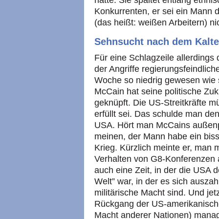
hätte: Sie spaltet entlang ethnis
Konkurrenten, er sei ein Mann d
(das heißt: weißen Arbeitern) 
Sehnsucht nach dem Kalte
Für eine Schlagzeile allerdings
der Angriffe regierungsfeindlich
Woche so niedrig gewesen wie s
McCain hat seine politische Zu
geknüpft. Die US-Streitkräfte mü
erfüllt sei. Das schulde man de
USA. Hört man McCains außenp
meinen, der Mann habe ein bis
Krieg. Kürzlich meinte er, man
Verhalten von G8-Konferenzen a
auch eine Zeit, in der die USA d
Welt” war, in der es sich auszah
militärische Macht sind. Und je
Rückgang der US-amerikanische
Macht anderer Nationen) manage