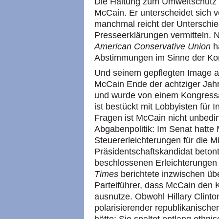
Die Haltung zum Umweltschutz i
McCain. Er unterscheidet sich v
manchmal reicht der Unterschied
Presseerklärungen vermitteln. 
American Conservative Union
h
Abstimmungen im Sinne der Kon
Und seinem gepflegten Image a
McCain Ende der achtziger Jahr
und wurde von einem Kongressa
ist bestückt mit Lobbyisten für
Fragen ist McCain nicht unbedin
Abgabenpolitik: Im Senat hatt
Steuererleichterungen für die Mi
Präsidentschaftskandidat beton
beschlossenen Erleichterungen s
Times
berichtete inzwischen üb
Parteiführer, dass McCain den K
ausnutze. Obwohl Hillary Clinton
polarisierender republikanisch