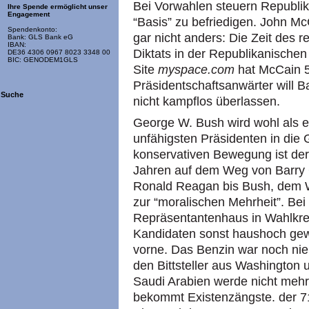
Bei Vorwahlen steuern Republik
Ihre Spende ermöglicht unser
Engagement
“Basis” zu befriedigen. John Mc
Spendenkonto:
gar nicht anders: Die Zeit des r
Bank: GLS Bank eG
IBAN:
Diktats in der Republikanischen 
DE36 4306 0967 8023 3348 00
BIC: GENODEM1GLS
Site
myspace.com
hat McCain 5
Präsidentschaftsanwärter will 
Suche
nicht kampflos überlassen.
George W. Bush wird wohl als e
unfähigsten Präsidenten in die
konservativen Bewegung ist de
Jahren auf dem Weg von Barry 
Ronald Reagan bis Bush, dem 
zur “moralischen Mehrheit”. Be
Repräsentantenhaus in Wahlkrei
Kandidaten sonst haushoch gew
vorne. Das Benzin war noch nie 
den Bittsteller aus Washington 
Saudi Arabien werde nicht mehr
bekommt Existenzängste. der 71