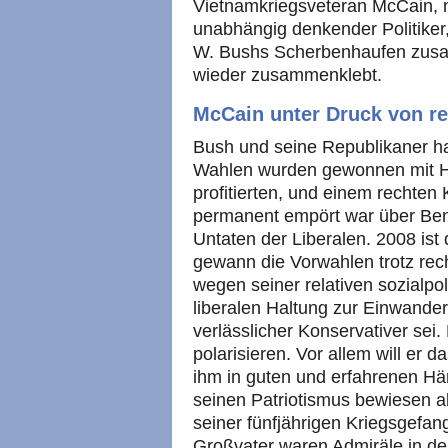
Vietnamkriegsveteran McCain, 
unabhängig denkender Politiker
W. Bushs Scherbenhaufen zusam
wieder zusammenklebt.
McCain unter Druck von r
Bush und seine Republikaner hab
Wahlen wurden gewonnen mit Hi
profitierten, und einem rechten
permanent empört war über Ben
Untaten der Liberalen. 2008 is
gewann die Vorwahlen trotz rec
wegen seiner relativen sozialpol
liberalen Haltung zur Einwand
verlässlicher Konservativer sei.
polarisieren. Vor allem will er 
ihm in guten und erfahrenen Hä
seinen Patriotismus bewiesen a
seiner fünfjährigen Kriegsgefan
Großvater waren Admiräle in de