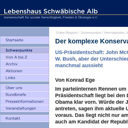
Online Magazin
/
Schwerpunkte
/
Internationales, M
Der komplexe Konserva
US-Präsidentschaft: John McC
W. Bush, aber der Unterschied
manchmal aussieht
Von Konrad Ege
Im parteiinternen Rennen um 
Präsidentschaft liegt bei den
Obama klar vorn. Würde der 
antreten, sagen ihm aktuelle
voraus. Das liegt nicht nur am
auch am Kandidat der Republ