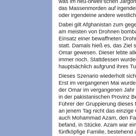
was im neu-orwell’schen Jargon 
das Massenmorden auf irgendei
oder irgendeine andere westliche I
Dabei gilt Afghanistan zum gege
am meisten von Drohnen bombar
Einsatz einer bewaffneten Dro
statt. Damals hieß es, das Zie
Omar gewesen. Dieser lebte all
immer noch. Stattdessen wurde
hauptsächlich aufgrund ihres Tur
Dieses Szenario wiederholt sic
Erst im vergangenen Mai wurd
der Omar im vergangenen Jahr b
in der pakistanischen Provinz B
Führer der Gruppierung dieses M
an jenem Tag nicht das einzige O
auch Mohammad Azam, den Fahr
befand, in Stücke. Azam war ein Z
fünfköpfige Familie, bestehend 