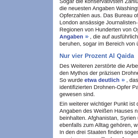
Sogar die konservativsten Zähl
die neuesten Angaben Washingt
Opferzahlen aus. Das Bureau of 
London ansässige Journalisten
Regionen von Hunderten von Op
Angaben
, die auf ausführl
beruhen, sogar im Bereich von ü
Nur vier Prozent Al Qaida
Des Weiteren zerstörte die Arbe
den Mythos der präzisen Drohne,
So wurde
etwa deutlich
, das
identifizierten Drohnen-Opfer P
gewesen sind.
Ein weiterer wichtiger Punkt ist
Angaben des Weißen Hauses nur
beinhalten. Afghanistan, Syrien
ebenfalls zum Alltag gehören, w
In den drei Staaten finden sogen