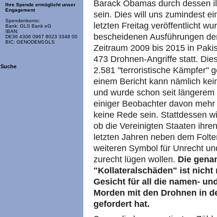
Barack Obamas durch dessen il
Ihre Spende ermöglicht unser
Engagement
sein. Dies will uns zumindest ei
Spendenkonto:
letzten Freitag veröffentlicht 
Bank: GLS Bank eG
IBAN:
bescheidenen Ausführungen der
DE36 4306 0967 8023 3348 00
BIC: GENODEM1GLS
Zeitraum 2009 bis 2015 in Pak
473 Drohnen-Angriffe statt. Die
Suche
2.581 "terroristische Kämpfer" 
einem Bericht kann nämlich kein
und wurde schon seit längerem e
einiger Beobachter davon mehr
keine Rede sein. Stattdessen wir
ob die Vereinigten Staaten ihre
letzten Jahren neben dem Folt
weiteren Symbol für Unrecht un
zurecht lügen wollen.
Die gena
"Kollateralschäden" ist nicht 
Gesicht für all die namen- un
Morden mit den Drohnen in de
gefordert hat.