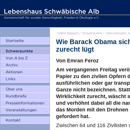
Online Magazin
/
Schwerpunkte
/
Internationales, M
Wie Barack Obama sich
zurecht lügt
Von Emran Feroz
Am vergangenen Freitag veröf
Papier zu den zivilen Opfern 
ausführlichen oder gar trans
Ganze nicht bezeichnen. Stat
Wirklichkeit zurecht, wäscht
und verhöhnt dabei all die na
das Morden mit den Drohnen i
gefordert hat.
Zwischen 64 und 116 Zivilisten