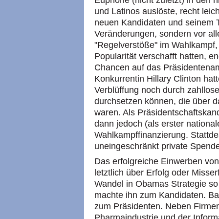
Euphorie (nicht zuletzt) in den
und Latinos auslöste, recht lei
neuen Kandidaten und seinem T
Veränderungen, sondern vor all
"Regelverstöße" im Wahlkampf, 
Popularität verschafft hatten, en
Chancen auf das Präsidentenam
Konkurrentin Hillary Clinton ha
Verblüffung noch durch zahllos
durchsetzen können, die über d
waren. Als Präsidentschaftskan
dann jedoch (als erster national
Wahlkampffinanzierung. Stattde
uneingeschränkt private Spend
Das erfolgreiche Einwerben vo
letztlich über Erfolg oder Misse
Wandel in Obamas Strategie so
machte ihn zum Kandidaten. Ba
zum Präsidenten. Neben Firmen
Pharmaindustrie und der Inform