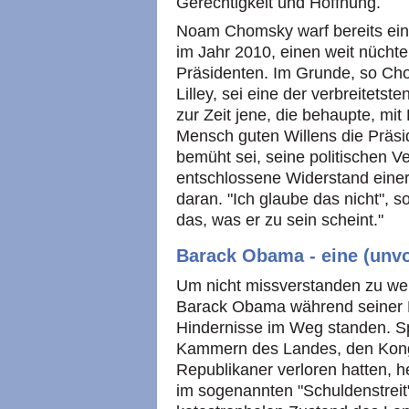
Gerechtigkeit und Hoffnung.
Noam Chomsky warf bereits ein
im Jahr 2010, einen weit nücht
Präsidenten. Im Grunde, so Cho
Lilley, sei eine der verbreitet
zur Zeit jene, die behaupte, mi
Mensch guten Willens die Präsid
bemüht sei, seine politischen 
entschlossene Widerstand einer
daran. "Ich glaube das nicht", s
das, was er zu sein scheint."
Barack Obama - eine (unvo
Um nicht missverstanden zu wer
Barack Obama während seiner P
Hindernisse im Weg standen. Sp
Kammern des Landes, den Kong
Republikaner verloren hatten, h
im sogenannten "Schuldenstreit