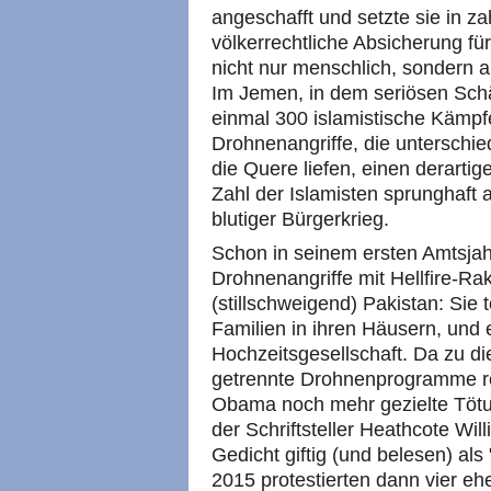
angeschafft und setzte sie in z
völkerrechtliche Absicherung für
nicht nur menschlich, sondern a
Im Jemen, in dem seriösen Sch
einmal 300 islamistische Kämpfe
Drohnenangriffe, die unterschied
die Quere liefen, einen derarti
Zahl der Islamisten sprunghaft 
blutiger Bürgerkrieg.
Schon in seinem ersten Amtsja
Drohnenangriffe mit Hellfire-Ra
(stillschweigend) Pakistan: Sie 
Familien in ihren Häusern, und 
Hochzeitsgesellschaft. Da zu di
getrennte Drohnenprogramme real
Obama noch mehr gezielte Töt
der Schriftsteller Heathcote Wi
Gedicht giftig (und belesen) al
2015 protestierten dann vier e