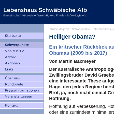
Online Magazin
/
Schwerpunkte
/
Internationales, M
Heiliger Obama?
Ein kritischer Rückblick a
Obamas (2009 bis 2017)
Von Martin Baxmeyer
Der australische Anthropolog
Zwillingsbruder David Graeb
eine interessante These aufges
Hage, den jedes Regime herst
Brot, ja, noch nicht einmal Ge
Hoffnung.
Hoffnung auf Verbesserung, Ho
oder eine zumindest minimal ert