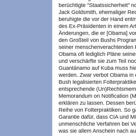
berüchtigte "Staatssicherheit" no
Jack Goldsmith, ehemaliger Rec
beruhigte die vor der Hand en
des Ex-Präsidenten in einem Art
Änderungen, die er [Obama] vo
den Großteil von Bushs Programm
seiner menschenverachtenden Flü
Obama oft lediglich Pläne sein
und verschärfte sie zum Teil n
Guantánamo auf Kuba muss hier
werden. Zwar verbot Obama in e
Bush legalisierten Folterpraktik
entsprechende (Un)Rechtsmemor
Memorandum on Notification (M
erklären zu lassen. Dessen berü
Reihe von Folterpraktiken. So 
Garantie dafür, dass CIA und Mili
unmenschliche Verfahren bei 
was sie allem Anschein nach au