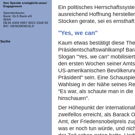
Ihre Spende ermöglicht unser
Ein politisches Herrschaftssyste
Engagement
ausreichend Hoffnung herstellen
Spendenkonto:
Bank: GLS Bank eG
IBAN:
Stocken gerate, sei es ernsthaft
DE36 4306 0967 8023 3348 00
BIC: GENODEM1GLS
"Yes, we can"
Suche
Kaum etwas bestätigt diese The
Präsidentschaftswahlkampf Bar
Slogan "Yes, we can" mobilisier
den ersten Wochen seiner Amts
US-amerikanischen Bevölkerung 
Präsident" sein. Eine Schauspie
Wahlsieg in der Nähe seines Red
"Es war, als schaute man in die
hinschauen".
Der Höhepunkt der internationa
zweifellos erreicht, als Barac
Amt, der Friedensnobelpreis zu
was er noch tun würde, und nich