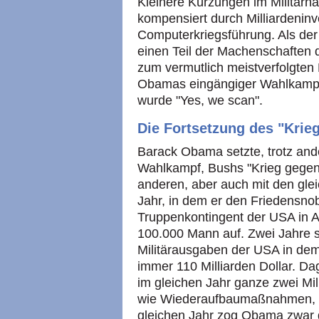
Kleinere Kürzungen im Militärha
kompensiert durch Milliardeninv
Computerkriegsführung. Als de
einen Teil der Machenschaften 
zum vermutlich meistverfolgten
Obamas eingängiger Wahlkampfs
wurde "Yes, we scan".
Die Fortsetzung des "Krie
Barack Obama setzte, trotz an
Wahlkampf, Bushs "Krieg gegen d
anderen, aber auch mit den gle
Jahr, in dem er den Friedensno
Truppenkontingent der USA in 
100.000 Mann auf. Zwei Jahre s
Militärausgaben der USA in dem
immer 110 Milliarden Dollar. D
im gleichen Jahr ganze zwei Mill
wie Wiederaufbaumaßnahmen, 
gleichen Jahr zog Obama zwar 