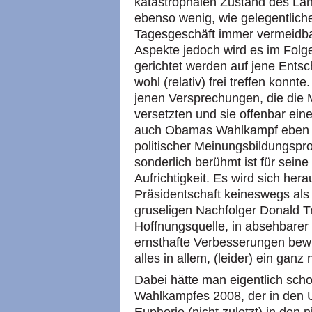
katastrophalen Zustand des La
ebenso wenig, wie gelegentlich
Tagesgeschäft immer vermeidba
Aspekte jedoch wird es im Folge
gerichtet werden auf jene Ents
wohl (relativ) frei treffen konnt
jenen Versprechungen, die die
versetzten und sie offenbar ein
auch Obamas Wahlkampf eben g
politischer Meinungsbildungspro
sonderlich berühmt ist für seine 
Aufrichtigkeit. Es wird sich he
Präsidentschaft keineswegs als
gruseligen Nachfolger Donald T
Hoffnungsquelle, in absehbarer
ernsthafte Verbesserungen bew
alles in allem, (leider) ein gan
Dabei hätte man eigentlich sc
Wahlkampfes 2008, der in den 