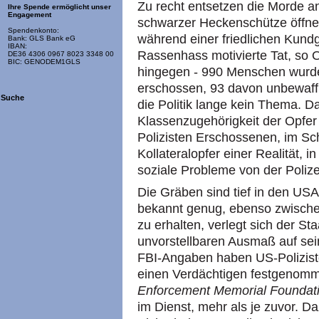
Zu recht entsetzen die Morde an
Ihre Spende ermöglicht unser
Engagement
schwarzer Heckenschütze öffnet
Spendenkonto:
während einer friedlichen Kund
Bank: GLS Bank eG
IBAN:
Rassenhass motivierte Tat, so O
DE36 4306 0967 8023 3348 00
BIC: GENODEM1GLS
hingegen - 990 Menschen wurde
erschossen, 93 davon unbewaffn
Suche
die Politik lange kein Thema. D
Klassenzugehörigkeit der Opfer 
Polizisten Erschossenen, im Schn
Kollateralopfer einer Realität, i
soziale Probleme von der Polize
Die Gräben sind tief in den USA
bekannt genug, ebenso zwisch
zu erhalten, verlegt sich der St
unvorstellbaren Ausmaß auf sei
FBI-Angaben haben US-Poliziste
einen Verdächtigen festgenomme
Enforcement Memorial Foundat
im Dienst, mehr als je zuvor. 