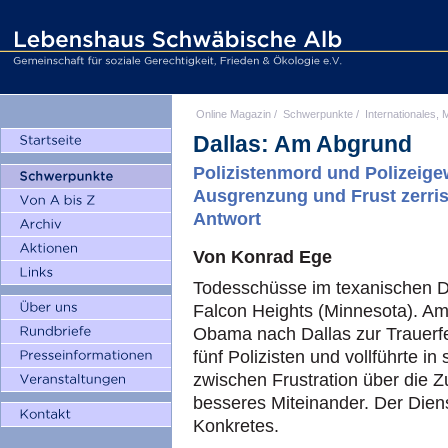
Online Magazin
/
Schwerpunkte
/
Internationales, M
Dallas: Am Abgrund
Polizistenmord und Polizeigew
Ausgrenzung und Frust zerri
Antwort
Von Konrad Ege
Todesschüsse im texanischen Da
Falcon Heights (Minnesota). Am
Obama nach Dallas zur Trauerfe
fünf Polizisten und vollführte 
zwischen Frustration über die 
besseres Miteinander. Der Dienst
Konkretes.