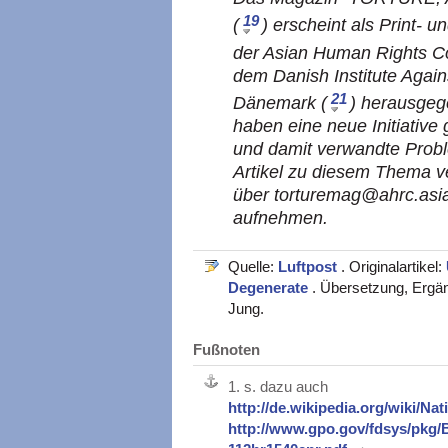
19
(
) erscheint als Print- 
der Asian Human Rights C
dem Danish Institute Again
21
Dänemark (
) herausgeg
haben eine neue Initiative g
und damit verwandte Proble
Artikel zu diesem Thema ve
über torturemag@ahrc.asi
aufnehmen.
Quelle:
Luftpost
. Originalartikel:
Degenerate
. Übersetzung, Ergä
Jung.
Fußnoten
1.
s. dazu auch
http://de.wikipedia.org/wiki/N
http://www.gpo.gov/fdsys/pkg/