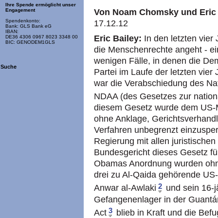
Ihre Spende ermöglicht unser
Von Noam Chomsky und Eric 
Engagement
Spendenkonto:
17.12.12
Bank: GLS Bank eG
IBAN:
Eric Bailey:
In den letzten vier 
DE36 4306 0967 8023 3348 00
BIC: GENODEM1GLS
die Menschenrechte angeht - ei
wenigen Fälle, in denen die De
Suche
Partei im Laufe der letzten vi
war die Verabschiedung des Nati
NDAA (des Gesetzes zur nation
diesem Gesetz wurde dem US-Mi
ohne Anklage, Gerichtsverhandl
Verfahren unbegrenzt einzusper
Regierung mit allen juristischen
Bundesgericht dieses Gesetz für
Obamas Anordnung wurden ohne 
drei zu Al-Qaida gehörende US-
2
Anwar al-Awlaki
und sein 16-j
Gefangenenlager in der Guantán
3
Act
blieb in Kraft und die Bef