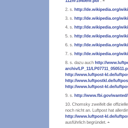
112hr1540enr.pdf
.
2.
s.
http://de.wikipedia.org/wi
3.
s.
http://de.wikipedia.org/
4.
s.
http://de.wikipedia.org/wi
5.
s.
http://de.wikipedia.org/wi
6.
s.
http://de.wikipedia.org/wi
7.
s.
http://de.wikipedia.org/wi
8.
s. dazu auch
http://www.luftpo
archiv/LP_11/LP07711_050511.
http://www.luftpost-kl.de/luft
http://www.luftpostkl.de/luftp
http://www.luftpost-kl.de/luft
9.
s.
http://www.fbi.gov/wanted
10.
Chomsky zweifelt die offiziel
noch nicht an. Luftpost hat allerd
http://www.luftpost-kl.de/luft
ausführlich begründet.