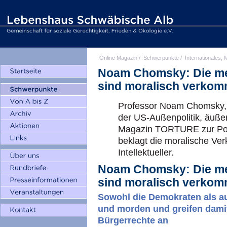
Online Magazin
/
Schwerpunkte
/
Internationales, M
Noam Chomsky: Die mei
sind moralisch verko
Professor Noam Chomsky, e
der US-Außenpolitik, äußer
Magazin TORTURE zur Pol
beklagt die moralische Ve
Intellektueller.
Noam Chomsky: Die mei
sind moralisch verko
Sowohl die Demokraten als au
und morden und greifen damit
Bürgerrechte an