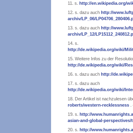
11.
s.
http://en.wikipedia.org/
12.
s. dazu auch
http://www.luft
archiv/LP_06/LP04706_280406.
13.
s. dazu auch
http://www.luftp
archiv/LP_12/LP15112_240812.
14.
s.
http://de.wikipedia.org/wiki
15.
Weitere Infos zu der Resolutio
http://de.wikipedia.org/wiki/R
16.
s. dazu auch
http://de.wikip
17.
s. dazu auch
http://de.wikipedia.org/wiki/In
18.
Der Artikel ist nachzulesen ü
roberts/western-recklessness
.
19.
s.
http://www.humanrights.a
asian-and-global-perspectives/
20.
s.
http://www.humanrights.a