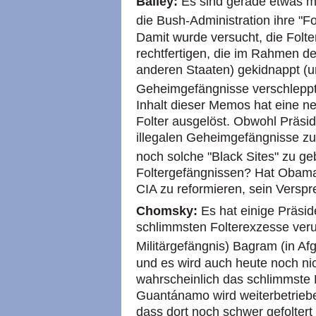
Bailey:
Es sind gerade etwas me
die Bush-Administration ihre "F
Damit wurde versucht, die Folte
rechtfertigen, die im Rahmen de
anderen Staaten) gekidnappt (un
Geheimgefängnisse verschlepp
Inhalt dieser Memos hat eine ne
Folter ausgelöst. Obwohl Präsi
illegalen Geheimgefängnisse zu
noch solche "Black Sites" zu g
Foltergefängnissen? Hat Obama
CIA zu reformieren, sein Versp
Chomsky:
Es hat einige Präsi
schlimmsten Folterexzesse verur
Militärgefängnis) Bagram (in Af
und es wird auch heute noch nic
wahrscheinlich das schlimmste 
Guantánamo wird weiterbetriebe
dass dort noch schwer gefoltert 