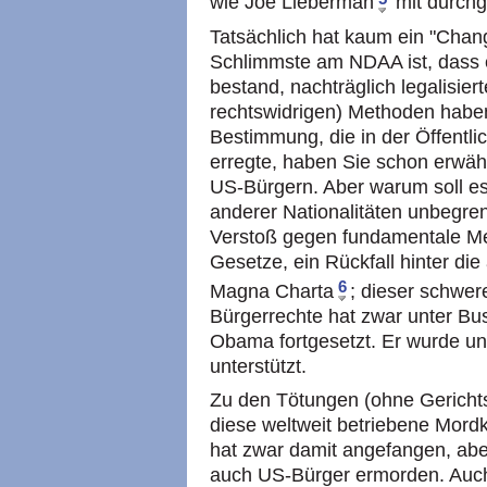
wie Joe Lieberman
mit durchg
Tatsächlich hat kaum ein "Chan
Schlimmste am NDAA ist, dass er
bestand, nachträglich legalisier
rechtswidrigen) Methoden haben
Bestimmung, die in der Öffentl
erregte, haben Sie schon erwäh
US-Bürgern. Aber warum soll es
anderer Nationalitäten unbegre
Verstoß gegen fundamentale M
Gesetze, ein Rückfall hinter d
6
Magna Charta
; dieser schwer
Bürgerrechte hat zwar unter Bu
Obama fortgesetzt. Er wurde un
unterstützt.
Zu den Tötungen (ohne Gericht
diese weltweit betriebene Mord
hat zwar damit angefangen, abe
auch US-Bürger ermorden. Auc