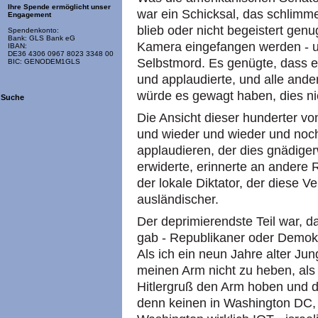
Ihre Spende ermöglicht unser
war ein Schicksal, das schlimme
Engagement
blieb oder nicht begeistert genu
Spendenkonto:
Bank: GLS Bank eG
Kamera eingefangen werden - un
IBAN:
DE36 4306 0967 8023 3348 00
Selbstmord. Es genügte, dass 
BIC: GENODEM1GLS
und applaudierte, und alle ande
würde es gewagt haben, dies ni
Suche
Die Ansicht dieser hunderter vo
und wieder und wieder und no
applaudieren, der dies gnädig
erwiderte, erinnerte an andere 
der lokale Diktator, der diese V
ausländischer.
Der deprimierendste Teil war, d
gab - Republikaner oder Demokr
Als ich ein neun Jahre alter Ju
meinen Arm nicht zu heben, al
Hitlergruß den Arm hoben und d
denn keinen in Washington DC, 