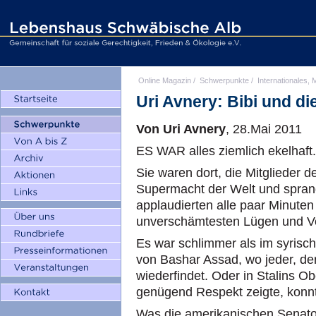
Online Magazin
/
Schwerpunkte
/
Internationales, M
Uri Avnery: Bibi und di
Von Uri Avnery
, 28.Mai 2011
ES WAR alles ziemlich ekelhaft.
Sie waren dort, die Mitglieder d
Supermacht der Welt und sprang
applaudierten alle paar Minute
unverschämtesten Lügen und V
Es war schlimmer als im syris
von Bashar Assad, wo jeder, der
wiederfindet. Oder in Stalins 
genügend Respekt zeigte, konn
Was die amerikanischen Senato