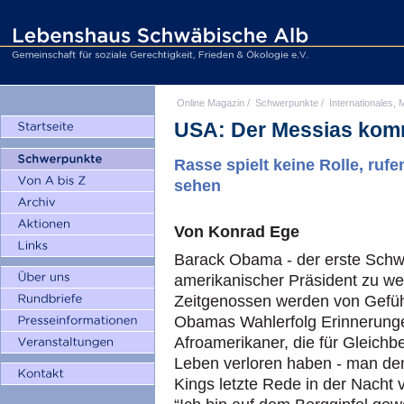
Online Magazin
/
Schwerpunkte
/
Internationales, M
USA: Der Messias kom
Rasse spielt keine Rolle, ru
sehen
Von Konrad Ege
Barack Obama - der erste Schwa
amerikanischer Präsident zu we
Zeitgenossen werden von Gefühl
Obamas Wahlerfolg Erinnerunge
Afroamerikaner, die für Gleichb
Leben verloren haben - man denk
Kings letzte Rede in der Nacht 