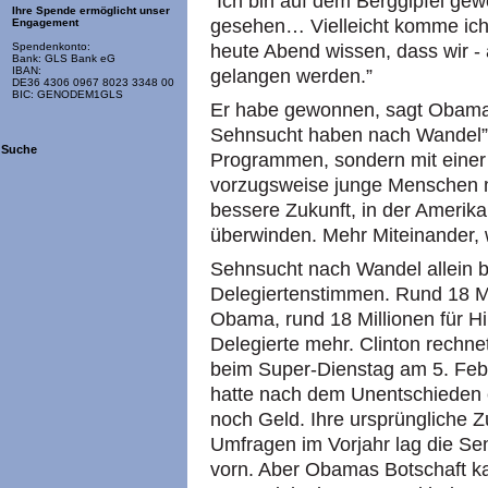
“Ich bin auf dem Berggipfel ge
Ihre Spende ermöglicht unser
gesehen… Vielleicht komme ich ni
Engagement
heute Abend wissen, dass wir - 
Spendenkonto:
Bank: GLS Bank eG
IBAN:
gelangen werden.”
DE36 4306 0967 8023 3348 00
BIC: GENODEM1GLS
Er habe gewonnen, sagt Obama, 
Sehnsucht haben nach Wandel”.
Suche
Programmen, sondern mit einer 
vorzugsweise junge Menschen mo
bessere Zukunft, in der Ameri
überwinden. Mehr Miteinander,
Sehnsucht nach Wandel allein bri
Delegiertenstimmen. Rund 18 M
Obama, rund 18 Millionen für Hi
Delegierte mehr. Clinton rechne
beim Super-Dienstag am 5. Febr
hatte nach dem Unentschieden e
noch Geld. Ihre ursprüngliche Z
Umfragen im Vorjahr lag die Se
vorn. Aber Obamas Botschaft k