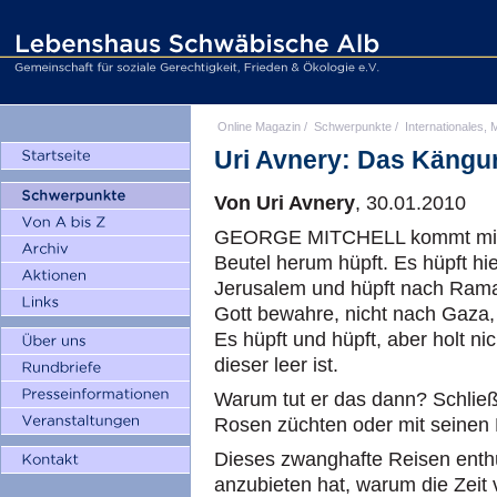
Online Magazin
/
Schwerpunkte
/
Internationales, M
Uri Avnery: Das Kängu
Von Uri Avnery
, 30.01.2010
GEORGE MITCHELL kommt mir vo
Beutel herum hüpft. Es hüpft hie
Jerusalem und hüpft nach Rama
Gott bewahre, nicht nach Gaza,
Es hüpft und hüpft, aber holt ni
dieser leer ist.
Warum tut er das dann? Schließ
Rosen züchten oder mit seinen 
Dieses zwanghafte Reisen enthü
anzubieten hat, warum die Zeit 