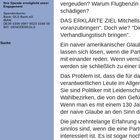
vergeuden? Warum Flugbenzin 
Ihre Spende ermöglicht unser
Engagement
schädigen?
Spendenkonto:
Bank: GLS Bank eG
DAS ERKLÄRTE ZIEL Mitchells i
IBAN:
DE36 4306 0967 8023 3348 00
voranzubringen". Doch wie? "Di
BIC: GENODEM1GLS
Verhandlungstisch bringen".
Suche
Ein naiver amerikanischer Glau
lassen sich lösen, wenn die Par
mit einander reden. Wenn vernü
werden sie schließlich zu eine
Das Problem ist, dass die für d
verantwortlichen Leute im Allge
Sie sind Politiker mit Leidensch
Wahlbezirken, die von den Gef
Wenn man es mit einem 130 Jahre
der naive Glaube an den Sinn d
Die jahrzehntelange Erfahrung 
sinnlos sind, wenn die eine Pa
interessiert ist. Es ist sogar 