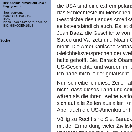
Ihre Spende ermöglicht unser
die USA sind eine extrem polari
Engagement
das Schlechteste im Menschen sc
Spendenkonto:
Bank: GLS Bank eG
Geschichte des Landes Amerika, 
IBAN:
DE36 4306 0967 8023 3348 00
selbstverständlich auch. Es ist 
BIC: GENODEM1GLS
Joan Baez, die Geschichte von 
Sacco und Vanzetti und Noam C
Suche
mehr. Die Amerikanische Verfas
Gleichheitsversprechen der Welt
hatte gehofft, Sie, Barack Obama,
US-Geschichte und würden ihr e
Ich habe mich leider getäuscht.
Nun schreibe ich diese Zeilen a
nicht, dass dieses Land und se
wären als die Ihren. Keine Nati
sich auf alle Zeiten aus allen K
Aber auch die US-Amerikaner h
Völlig zu Recht sind Sie, Bara
mit der Ermordung vieler Zivilist