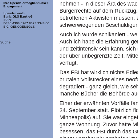
nehmen - in dieser Ära des wac
Ihre Spende ermöglicht unser
Engagement
Bürgerrechte auf dem Rückzug. 
Spendenkonto:
betroffenen Aktivisten müssen, 
Bank: GLS Bank eG
IBAN:
DE36 4306 0967 8023 3348 00
schwerwiegenden Beschuldigun
BIC: GENODEM1GLS
Auch ich wurde schikaniert - w
Auch ich habe die Erfahrung gem
Suche
und zeitintensiv sein kann, sic
der über unbegrenzte Zeit, Mitt
verfügt.
Das FBI hat wirklich nichts Edle
brutalen Vollstrecker eines neof
degradiert - ganz gleich, wie s
manche Bücher die Behörde au
Einer der erwähnten Vorfälle f
24. September statt. Plötzlich f
Minneapolis) auf. Sie war einge
ganze Wohnung. Zuvor hatte Mi
besessen, das FBI durch das G