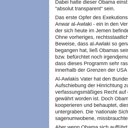
Dabei hatte dieser Obama einst
"absolut transparent" sein.
Das erste Opfer des Exekution
Anwar al-Awlaki - ein in den Ve
der sich heute im Jemen befinde
Ohne vorheriges, rechtsstaatli
Beweise, dass al-Awlaki so gen
begangen hat, ließ Obamas sein
bzw. befürchtet noch irgendjema
dass dieses Programm sehr rasc
innerhalb der Grenzen der US
Al-Awlakis Vater hat den Bunde
Aufschiebung der Hinrichtung z
verfassungsmäßiges Recht auf e
gewährt worden ist. Doch Obama
kooperieren und behauptet, dies
untergraben. Die ‘nationale Sich
sagenumwobene, missbrauchte B
Aber wenn Obama sich aufführt 