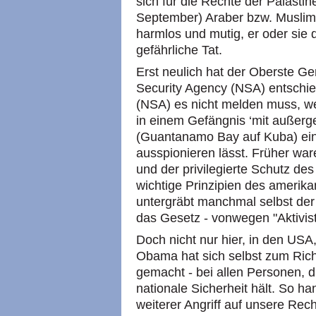
sich für die Rechte der Palästi
September) Araber bzw. Muslime 
harmlos und mutig, er oder sie 
gefährliche Tat.
Erst neulich hat der Oberste Ge
Security Agency (NSA) entschie
(NSA) es nicht melden muss, we
in einem Gefängnis ‘mit außerg
(Guantanamo Bay auf Kuba) ein
ausspionieren lässt. Früher w
und der privilegierte Schutz des
wichtige Prinzipien des amerik
untergräbt manchmal selbst der
das Gesetz - vonwegen "Aktivist
Doch nicht nur hier, in den USA,
Obama hat sich selbst zum Ric
gemacht - bei allen Personen, di
nationale Sicherheit hält. So ha
weiterer Angriff auf unsere Rec