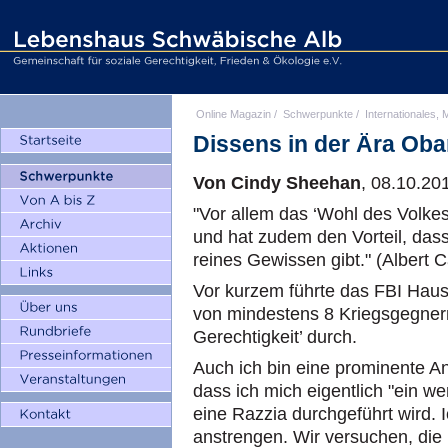
Online Magazin
/
Schwerpunkte
/
Internationales, M
Dissens in der Ära Ob
Von Cindy Sheehan
, 08.10.20
"Vor allem das ‘Wohl des Volkes’
und hat zudem den Vorteil, dass
reines Gewissen gibt." (Albert 
Vor kurzem führte das FBI Ha
von mindestens 8 Kriegsgegnern 
Gerechtigkeit’ durch.
Auch ich bin eine prominente Ant
dass ich mich eigentlich "ein wen
eine Razzia durchgeführt wird. 
anstrengen. Wir versuchen, die 