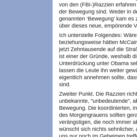
von den (FBI-)Razzien erfahren 
der Bewegung sind. Weder in d
genannten ‘Bewegung’ kam es 
über dieses neue, empörende 
Ich unterstelle Folgendes: Wär
beziehungsweise hätten McCain
jetzt Zehntausende auf die Str
ist einer der Gründe, weshalb di
Unterdrückung unter Obama sehr v
lassen die Leute ihn weiter ge
eigentlich annehmen sollte, dass
sind.
Zweiter Punkt. Die Razzien ric
unbekannte, "unbedeutende", ab
Bewegung. Die koordinierten, 
des Morgengrauens sollten gera
verängstigen, die noch immer a
wünscht sich nichts sehnlicher,
uns nur noch im Geheimen treffe