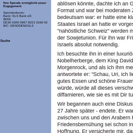
ablösen könnte, dachte ich an 
Ihre Spende ermöglicht unser
Engagement
Format und war bei moderaten Z
Spendenkonto:
bedeutsam war: er hatte eine k
Bank: GLS Bank eG
IBAN:
DE36 4306 0967 8023 3348 00
Staates Israel an hatte er vorge
BIC: GENODEM1GLS
"nahöstliche Schweiz" werden 
der Sowjetunion. Für ihn war Fr
Suche
Israels absolut notwendig.
Ich besuchte ihn in einer luxuri
Nobelherberge, dem King David-
Morgenrock, und als ich ihm mei
antwortete er: "Schau, Uri, ich 
gutes Essen und schöne Frauen
würde, würde all dieses versch
diffamieren, wie sie es mit Dir t
Wir begannen auch eine Diskuss
27 Jahre später - endete. Er w
zwischen uns und den Arabern 
Friedensbemühung sei schon in 
Hoffnung. Er versicherte mir, d