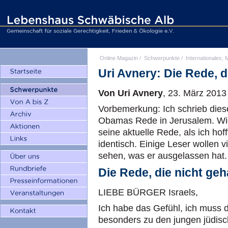
Online Magazin
/
Schwerpunkte
/
Internationales, M
Uri Avnery: Die Rede, d
Von Uri Avnery
, 23. März 2013
Vorbemerkung: Ich schrieb dies
Obamas Rede in Jerusalem. Wie 
seine aktuelle Rede, als ich hof
identisch. Einige Leser wollen v
sehen, was er ausgelassen hat.
Die Rede, die nicht ge
LIEBE BÜRGER Israels,
Ich habe das Gefühl, ich muss 
besonders zu den jungen jüdis