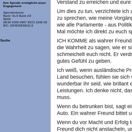
Verstand zu erreichen und eure
Ihre Spende ermöglicht unser
Engagement
Um dies zu tun, verzichtete ich 
Spendenkonto:
Bank: GLS Bank eG
zu sprechen, wie meine Vorgäng
IBAN:
DE36 4306 0967 8023 3348 00
wie alle Parlamente - aus Poli
BIC: GENODEM1GLS
Mal möchte ich direkt zu euch 
ICH KOMME als wahrer Freund. E
Suche
die Wahrheit zu sagen, wie er s
schmeichelt euch nicht. Er verd
gutes Gefühl zu geben.
Ich weiß, wenn ausländische Pr
Land besuchen, fühlen sie sich 
wunderbar ihr seid, wie brillant
Leistungen. Ich denke nicht, da
muss.
Wenn du betrunken bist, sagt e
Auto. Ein wahrer Freund bittet 
Wenn du vor Macht und Erfolg tr
Freund dich nicht anstacheln, u