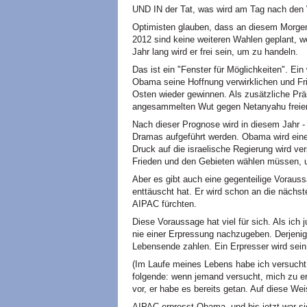
UND IN der Tat, was wird am Tag nach den
Optimisten glauben, dass an diesem Morge
2012 sind keine weiteren Wahlen geplant, w
Jahr lang wird er frei sein, um zu handeln.
Das ist ein "Fenster für Möglichkeiten". Ei
Obama seine Hoffnung verwirklichen und Fr
Osten wieder gewinnen. Als zusätzliche Präm
angesammelten Wut gegen Netanyahu freien
Nach dieser Prognose wird in diesem Jahr 
Dramas aufgeführt werden. Obama wird eine
Druck auf die israelische Regierung wird ver
Frieden und den Gebieten wählen müssen, un
Aber es gibt auch eine gegenteilige Vorauss
enttäuscht hat. Er wird schon an die nächs
AIPAC fürchten.
Diese Voraussage hat viel für sich. Als ich 
nie einer Erpressung nachzugeben. Derjenige
Lebensende zahlen. Ein Erpresser wird sein
(Im Laufe meines Lebens habe ich versucht,
folgende: wenn jemand versucht, mich zu erp
vor, er habe es bereits getan. Auf diese Wei
AIPAC erpresst Obama, und bis jetzt war s