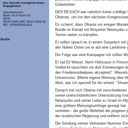
Ihre Spende ermöglicht unser
Golanhöhen.
Engagement
DER BESUCH war natürlich keine zufällige 
Spendenkonto:
Bank: GLS Bank eG
Obamas, um vor den nächsten Kongresswah
IBAN:
DE36 4306 0967 8023 3348 00
Es scheint, dass Obama vor einigen Monate
BIC: GENODEM1GLS
Runde im Kampf mit Binyamin Netanyahu ve
Termin weiter zu kämpfen.
Suche
Er selbst sprach es in einem Gespräch mit 
den Nahen Osten sei er auf eine Landmine ge
Die Folge war eine Kampagne mit süßen Wo
Er lud Eli Wiesel, Herrn Holocaust in Pers
Vielleicht tauschten sie dort Erinnerungen 
den Friedensnobelpreis akzeptiert". Wiesels
Universums. (Meine eigene Meinung über Wi
Wort, das ich speziell für ihn erfand: "Shoan
Danach traf sich Obama mit verschiedenen G
seiner unerschütterlichen Unterstützung Isr
Netanyahu und seiner Liebe zu Israel im Al
eine größere Meinungsumfrage gezeigt hat, 
vertreten - die große Mehrheit der jüngeren 
der israelischen Regierung und entfernt sic
Die Sendung seines Vertrauten Nummer Eins 