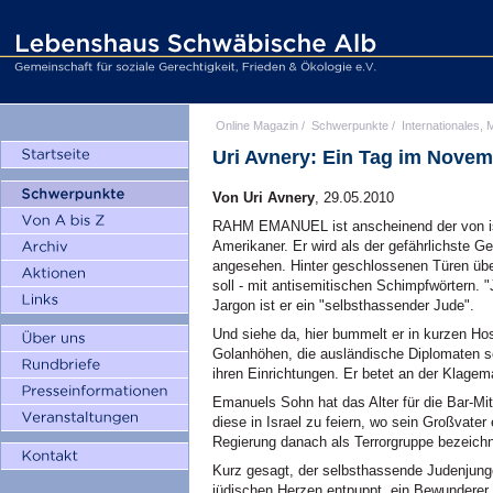
Online Magazin
/
Schwerpunkte
/
Internationales, M
Uri Avnery: Ein Tag im Nove
Von Uri Avnery
, 29.05.2010
RAHM EMANUEL ist anscheinend der von is
Amerikaner. Er wird als der gefährlichste
angesehen. Hinter geschlossenen Türen übe
soll - mit antisemitischen Schimpfwörtern. 
Jargon ist er ein "selbsthassender Jude".
Und siehe da, hier bummelt er in kurzen Ho
Golanhöhen, die ausländische Diplomaten so
ihren Einrichtungen. Er betet an der Klagem
Emanuels Sohn hat das Alter für die Bar-Mit
diese in Israel zu feiern, wo sein Großvater 
Regierung danach als Terrorgruppe bezeich
Kurz gesagt, der selbsthassende Judenjunge
jüdischen Herzen entpuppt, ein Bewunderer d