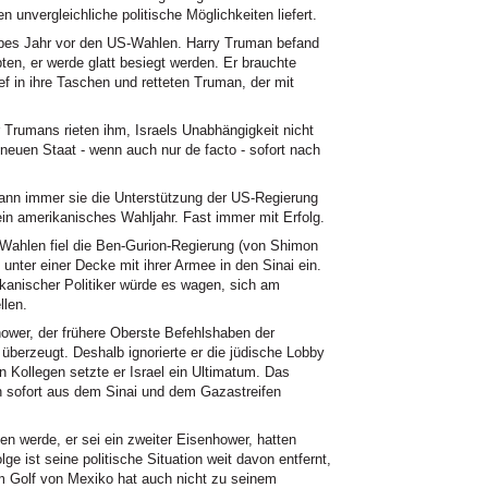
 unvergleichliche politische Möglichkeiten liefert.
albes Jahr vor den US-Wahlen. Harry Truman befand
ubten, er werde glatt besiegt werden. Er brauchte
ief in ihre Taschen und retteten Truman, der mit
er Trumans rieten ihm, Israels Unabhängigkeit nicht
neuen Staat - wenn auch nur de facto - sofort nach
wann immer sie die Unterstützung der US-Regierung
 ein amerikanisches Wahljahr. Fast immer mit Erfolg.
ahlen fiel die Ben-Gurion-Regierung (von Shimon
unter einer Decke mit ihrer Armee in den Sinai ein.
ikanischer Politiker würde es wagen, sich am
llen.
hower, der frühere Oberste Befehlshaben der
 überzeugt. Deshalb ignorierte er die jüdische Lobby
Kollegen setzte er Israel ein Ultimatum. Das
n sofort aus dem Sinai und dem Gazastreifen
n werde, er sei ein zweiter Eisenhower, hatten
ge ist seine politische Situation weit davon entfernt,
m Golf von Mexiko hat auch nicht zu seinem