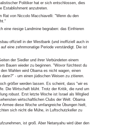
listischer Politiker hat er sich entschlossen, dies
che Establishment anzutreten.
nen Rat von Niccolo Macchiavelli: "Wenn du den
ht."
eine riesige Landmine begraben: das Einfrieren
 offiziell in der Westbank (und inoffiziell auch in
 auf eine zehnmonatige Periode verständigt. Die ist
iten der Siedler und ihrer Verbündeten einem
em Bauen wieder zu beginnen. "Wovor fürchtest du
or den Wahlen wird Obama es nicht wagen, einen
n dann?" - um einen jüdischen Weisen zu zitieren.
 noch größer werden lassen. Es scheint, dass "wir es
fe. Die Wirtschaft blüht. Trotz der Kritik, die rund um
ellung robust. Erst letzte Woche ist Israel als Mitglied
hensten wirtschaftlichen Clubs der Welt. Obama
er Armee diese Woche umfangreiche Übungen hielt,
hten sich nicht die Mühe, in Luftschutzkeller zu
ufzunehmen, ist groß. Aber Netanyahu wird über den