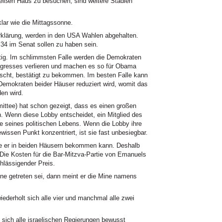
eißen Haus zu besuchen, sind weitere Stadien
ar wie die Mittagssonne.
rklärung, werden in den USA Wahlen abgehalten.
34 im Senat sollen zu haben sein.
ig. Im schlimmsten Falle werden die Demokraten
ongresses verlieren und machen es so für Obama
nscht, bestätigt zu bekommen. Im besten Falle kann
r Demokraten beider Häuser reduziert wird, womit das
en wird.
ittee) hat schon gezeigt, dass es einen großen
. Wenn diese Lobby entscheidet, ein Mitglied des
e seines politischen Lebens. Wenn die Lobby ihre
ewissen Punkt konzentriert, ist sie fast unbesiegbar.
die er in beiden Häusern bekommen kann. Deshalb
. Die Kosten für die Bar-Mitzva-Partie von Emanuels
hlässigender Preis.
e getreten sei, dann meint er die Mine namens
derholt sich alle vier und manchmal alle zwei
 sich alle israelischen Regierungen bewusst