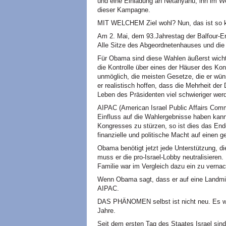
und eine Einladung an Netanyahu, ihn im W
dieser Kampagne.
MIT WELCHEM Ziel wohl? Nun, das ist so kl
Am 2. Mai, dem 93.Jahrestag der Balfour-E
Alle Sitze des Abgeordnetenhauses und die 
Für Obama sind diese Wahlen äußerst wicht
die Kontrolle über eines der Häuser des K
unmöglich, die meisten Gesetze, die er wü
er realistisch hoffen, dass die Mehrheit de
Leben des Präsidenten viel schwieriger werd
AIPAC (American Israel Public Affairs Comm
Einfluss auf die Wahlergebnisse haben kann
Kongresses zu stürzen, so ist dies das End
finanzielle und politische Macht auf einen g
Obama benötigt jetzt jede Unterstützung, 
muss er die pro-Israel-Lobby neutralisieren
Familie war im Vergleich dazu ein zu vernac
Wenn Obama sagt, dass er auf eine Landmin
AIPAC.
DAS PHÄNOMEN selbst ist nicht neu. Es wie
Jahre.
Seit dem ersten Tag des Staates Israel sind