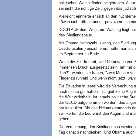
politischen Wohlbefinden beigetragen. Als rea
sei nicht die richtige Zeit, gegen das jüdis
Vielleicht erinnerte er sich an den nüchter
Löwen nicht töten kannst, provoziere ihn nic
DOCH AUF dem Weg zum Wahltag liegt noch 
des Siedlungsbaus.
Als Obama Netanyahu zwang, den Siedlungsbau
Ost-Jerusalem) einzufrieren, hatte man sich
im September zu Ende.
Wenn die Zeit kommt, wird Netanyahu von Se
immensen Druck ausgesetzt sein, um mit d
dich?", werden sie fragen, "zwei Monate v
Finger zu rühren! Und wenn nicht jetzt, wan
Die Situation in Israel wird die Versuchung
noch nie so gut hatten". Es gibt keine Angrif
die Welt widerhallt, ist Israels politische St
der OECD aufgenommen worden, des angese
hat kapituliert. Als das Heimatkommando d
zwinkerten die Leute mit den Augen und mac
gehen.
Die Versuchung, den Siedlungsbau wieder a
Tag danach nachdenken. Und Obama auch.