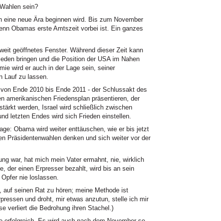
 Wahlen sein?
n eine neue Ära beginnen wird. Bis zum November
enn Obamas erste Amtszeit vorbei ist. Ein ganzes
n weit geöffnetes Fenster. Während dieser Zeit kann
ieden bringen und die Position der USA im Nahen
ie wird er auch in der Lage sein, seiner
 Lauf zu lassen.
- von Ende 2010 bis Ende 2011 - der Schlussakt des
n amerikanischen Friedensplan präsentieren, der
stärkt werden, Israel wird schließlich zwischen
d letzten Endes wird sich Frieden einstellen.
age: Obama wird weiter enttäuschen, wie er bis jetzt
ten Präsidentenwahlen denken und sich weiter vor der
jung war, hat mich mein Vater ermahnt, nie, wirklich
, der einen Erpresser bezahlt, wird bis an sein
 Opfer nie loslassen.
 auf seinen Rat zu hören; meine Methode ist
ressen und droht, mir etwas anzutun, stelle ich mir
se verliert die Bedrohung ihren Stachel.)
ie erfolgreich. Es wird auch nach dem November so