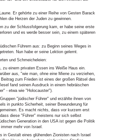
Laune. Er gehörte zu einer Reihe von Gesten Barack
len die Herzen der Juden zu gewinnen.
n zu der Schlussfolgerung kam, er habe seine erste
rloren und es werde besser sein, zu einem späteren
jüdischen Führern aus: zu Beginn seines Weges in
treten. Nun habe er seine Lektion gelernt.
rten und Schmeicheleien:
on, zu einem privaten Essen ins Weiße Haus ein.
darüber aus, "wie man, ohne eine Miene zu verziehen,
 Beitrag zum Frieden ist eines der großen Rätsel des
esel fand seinen Ausdruck in einem hebräischen
er" - etwa wie "Holocauster").
ruppen "jüdischer Führer" und erzählte ihnen von
aels in punkto Sicherheit, seiner Bewunderung für
lgemeinen. Es macht nichts, dass vor kurzem erst
dass diese "Führer" meistens nur sich selbst
jüdischen Generation in den USA ist gegen die Politik
h immer mehr von Israel.
in Gestalt eines glühenden Zionisten nach Israel