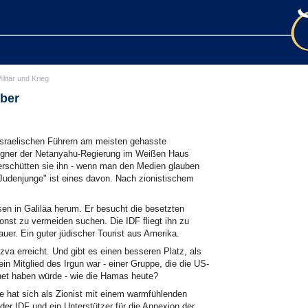
ilitär und Krieg
mber
raelischen Führern am meisten gehasste
 Gegner der Netanyahu-Regierung im Weißen Haus
rschütten sie ihn - wenn man den Medien glauben
"Judenjunge" ist eines davon. Nach zionistischem
sen in Galiläa herum. Er besucht die besetzten
nst zu vermeiden suchen. Die IDF fliegt ihn zu
auer. Ein guter jüdischer Tourist aus Amerika.
zva erreicht. Und gibt es einen besseren Platz, als
ein Mitglied des Irgun war - einer Gruppe, die die US-
net haben würde - wie die Hamas heute?
 hat sich als Zionist mit einem warmfühlenden
er IDF und ein Unterstützer für die Annexion der