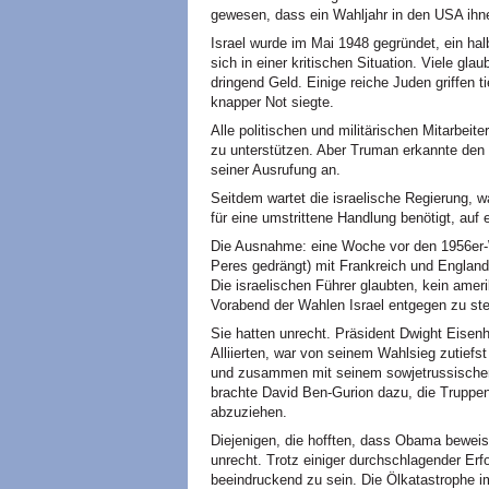
gewesen, dass ein Wahljahr in den USA ihnen
Israel wurde im Mai 1948 gegründet, ein h
sich in einer kritischen Situation. Viele gla
dringend Geld. Einige reiche Juden griffen t
knapper Not siegte.
Alle politischen und militärischen Mitarbeit
zu unterstützen. Aber Truman erkannte den 
seiner Ausrufung an.
Seitdem wartet die israelische Regierung, 
für eine umstrittene Handlung benötigt, auf
Die Ausnahme: eine Woche vor den 1956er-W
Peres gedrängt) mit Frankreich und England 
Die israelischen Führer glaubten, kein amer
Vorabend der Wahlen Israel entgegen zu ste
Sie hatten unrecht. Präsident Dwight Eisen
Alliierten, war von seinem Wahlsieg zutiefst
und zusammen mit seinem sowjetrussischen 
brachte David Ben-Gurion dazu, die Truppe
abzuziehen.
Diejenigen, die hofften, dass Obama beweise
unrecht. Trotz einiger durchschlagender Erfol
beeindruckend zu sein. Die Ölkatastrophe i