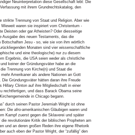
ger Neuinterpretation diese Gesellschaft lebt: Die
 Verfassung mit ihrem Grundrechtskatalog, den
die strikte Trennung von Staat und Religion. Aber wie
 Wieweit waren sie inspiriert vom Christentum -
e Deisten oder gar Atheisten? Oder diesseitige
ne Ausgabe des neuen Testaments, das die
n Botschaften Jesu - so, wie sie von ihm wörtlich
n zurückliegenden Monaten sind vier wissenschaftliche
sophische und eine theologische) nur zu diesem
m Ergebnis, die USA seien weder als christliche
 und keiner der Gründungsväter habe an die
 die Trennung von Kirche(n) und Staat die
 mehr Amerikaner als andere Nationen an Gott
 Die Gründungsväter hätten daran ihre Freude
Hillary Clinton auf ihre Mitgliedschaft in einer
zu rechtfertigen, und dass Barack Obama seine
er Kirchengemeinde in Chicago begann.
as” durch seinen Pastor Jeremiah Wright ist ohne
ehen: Die afro-amerikanischen Gläubigen waren und
hrem Kampf zuerst gegen die Sklaverei und später
 die revolutionäre Kritik der biblischen Propheten am
en und an deren großen Reden ihre eigene Rhetorik
aber auch eben der Pastor Wright, der “zufällig” den