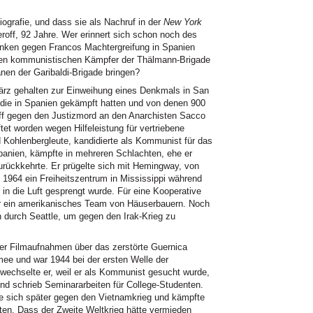
ografie, und dass sie als Nachruf in der
New York
roff, 92 Jahre. Wer erinnert sich schon noch des
inken gegen Francos Machtergreifung in Spanien
nen kommunistischen Kämpfer der Thälmann-Brigade
nen der Garibaldi-Brigade bringen?
März gehalten zur Einweihung eines Denkmals in San
, die in Spanien gekämpft hatten und von denen 900
roff gegen den Justizmord an den Anarchisten Sacco
tet worden wegen Hilfeleistung für vertriebene
d Kohlenbergleute, kandidierte als Kommunist für das
anien, kämpfte in mehreren Schlachten, ehe er
rückkehrte. Er prügelte sich mit Hemingway, von
 1964 ein Freiheitszentrum in Mississippi während
in die Luft gesprengt wurde. Für eine Kooperative
 er ein amerikanisches Team von Häuserbauern. Noch
 durch Seattle, um gegen den Irak-Krieg zu
er Filmaufnahmen über das zerstörte Guernica
mee und war 1944 bei der ersten Welle der
wechselte er, weil er als Kommunist gesucht wurde,
und schrieb Seminararbeiten für College-Studenten.
rte sich später gegen den Vietnamkrieg und kämpfte
en. Dass der Zweite Weltkrieg hätte vermieden