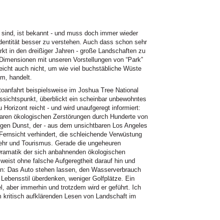
nt sind, ist bekannt - und muss doch immer wieder
Identität besser zu verstehen. Auch dass schon sehr
rkt in den dreißiger Jahren - große Landschaften zu
 Dimensionen mit unseren Vorstellungen von “Park”
leicht auch nicht, um wie viel buchstäbliche Wüste
em, handelt.
oanfahrt beispielsweise im Joshua Tree National
ssichtspunkt, überblickt ein scheinbar unbewohntes
Horizont reicht - und wird unaufgeregt informiert:
baren ökologischen Zerstörungen durch Hunderte von
igen Dunst, der - aus dem unsichtbaren Los Angeles
e Fernsicht verhindert, die schleichende Verwüstung
ehr und Tourismus. Gerade die ungeheuren
Dramatik der sich anbahnenden ökologischen
weist ohne falsche Aufgeregtheit darauf hin und
en: Das Auto stehen lassen, den Wasserverbrauch
Lebensstil überdenken, weniger Golfplätze. Ein
, aber immerhin und trotzdem wird er geführt. Ich
 kritisch aufklärenden Lesen von Landschaft im