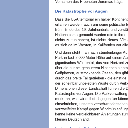
Vornamen des Propheten Jeremias trägt.
Die Katastrophe vor Augen
Dass die USA territorial ein halber Kontine
erfahren werden, auch um seine politische 
früh - Ende des 19. Jahrhunderts und verstä
Nationalparks gemacht wurden (die in ihren
nichts zu tun haben), ist nichts Neues. Viel
es sich da im Westen, in Kalifornien vor all
Und dann steht man nach stundenlanger Aut
Park in fast 2.000 Meter Höhe auf einem Au
gigantisches Wüstental, das von Horizont zu 
über die nur bei genauerem Hinsehen sicht
Golfplätzen, austrocknende Oasen, den gift
durch das breite Tal getrieben - die einstig
der scheinbar unbelebten Wüste durch Verk
Dimensionen dieser Landschaft führen die 
Katastrophe vor Augen. Die Parkverwaltung 
merkt an, was wir selbst dagegen tun könn
einschränken, unseren verschwenderischen 
verzweifelter Kampf gegen Windmühlenflügel
kenne keine vergleichbaren Anleitungen zum
kleinen Deutschland.