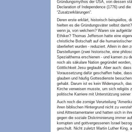
Gründungsmythos der USA, von dessen ständi
Declaration of Independence (1776) und die
“Zusatzerklärungen”.
Deren erste erklärt, historisch beispiellos, 
hielten es die Gründungsväter selbst damit?
wenn ja, von welchem? Waren sie aufgeklärt
Ethiker? Thomas Jefferson hatte eine eige
christliche Botschaft auf die humanistische
überliefert wurden - reduziert. Allein in de
Darstellungen (zwei historische, eine philo
Spezialthema erschienen - und kamen zu de
noch als säkulare Nation gegründet worden,
Göttlichkeit Jesu geglaubt. Aber auch: dass
Voraussetzung dafür geschaffen habe, dass
glauben und häufig Gottesdienste besuchen.
gehabt. Darum ist es kein Widerspruch, dass 
Kirche verweisen musste, um sich religiös 
politische Karriere mit Unterstützung sein
Auch noch die zornige Verurteilung “Amerik
ihren biblischen Hintergrund nicht zu verst
sind Alttestamentarier und hatten sich in i
gegen die soziale Diskriminierung immer auf
korrupten und gottvergessenen Israel bezog
geschult. Nicht zuletzt Martin Luther King, 