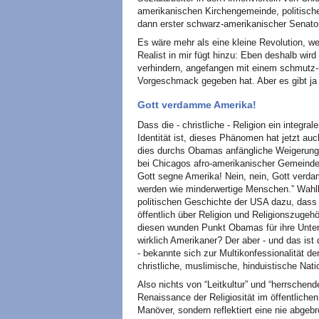
amerikanischen Kirchengemeinde, politische 
dann erster schwarz-amerikanischer Senato
Es wäre mehr als eine kleine Revolution, w
Realist in mir fügt hinzu: Eben deshalb wird
verhindern, angefangen mit einem schmutz-
Vorgeschmack gegeben hat. Aber es gibt ja
Gott verdamme Amerika!
Dass die - christliche - Religion ein integr
Identität ist, dieses Phänomen hat jetzt au
dies durchs Obamas anfängliche Weigerung,
bei Chicagos afro-amerikanischer Gemeinde, 
Gott segne Amerika! Nein, nein, Gott verda
werden wie minderwertige Menschen.” Wahl
politischen Geschichte der USA dazu, dass
öffentlich über Religion und Religionszugehör
diesen wunden Punkt Obamas für ihre Unters
wirklich Amerikaner? Der aber - und das is
- bekannte sich zur Multikonfessionalität de
christliche, muslimische, hinduistische Na
Also nichts von “Leitkultur” und “herrschend
Renaissance der Religiosität im öffentliche
Manöver, sondern reflektiert eine nie abge