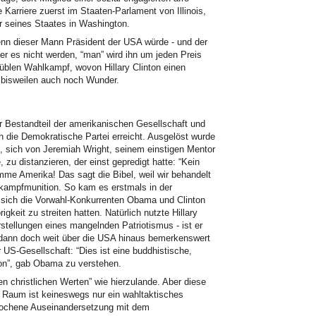
Karriere zuerst im Staaten-Parlament von Illinois,
r seines Staates in Washington.
enn dieser Mann Präsident der USA würde - und der
 er es nicht werden, “man” wird ihn um jeden Preis
üblen Wahlkampf, wovon Hillary Clinton einen
 bisweilen auch noch Wunder.
aler Bestandteil der amerikanischen Gesellschaft und
ch die Demokratische Partei erreicht. Ausgelöst wurde
 sich von Jeremiah Wright, seinem einstigen Mentor
zu distanzieren, der einst gepredigt hatte: “Kein
mme Amerika! Das sagt die Bibel, weil wir behandelt
kampfmunition. So kam es erstmals in der
 sich die Vorwahl-Konkurrenten Obama und Clinton
igkeit zu streiten hatten. Natürlich nutzte Hillary
tellungen eines mangelnden Patriotismus - ist er
t dann doch weit über die USA hinaus bemerkenswert
r US-Gesellschaft: “Dies ist eine buddhistische,
tion”, gab Obama zu verstehen.
en christlichen Werten” wie hierzulande. Aber diese
n Raum ist keineswegs nur ein wahltaktisches
brochene Auseinandersetzung mit dem