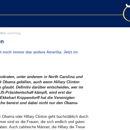
ilitär und Krieg
on
bt noch immer das andere Amerika. Jetzt im
kraten, unter anderem in North Carolina und
ck Obama gefallen, auch wenn Hillary Clinton
 glaubt. Definitiv darüber entscheiden, wer im
S-Präsidentschaft kämpft, wird erst der
Ekkehart Krippendorff hat die Vereinigten
he bereist und dabei nicht nur den Obama-
k Obama oder Hillary Clinton geht buchstäblich durch
mer sind es die Frauen, die sich endlich und guten
ben. Auch zahlreiche Männer, die Hillary die Treue