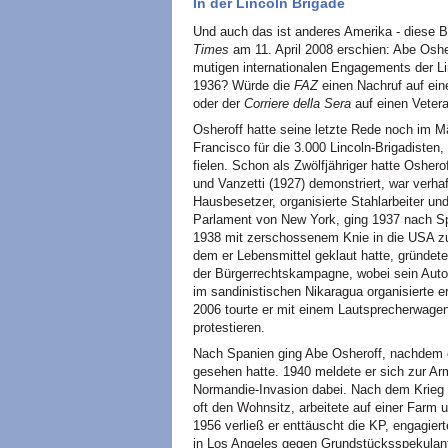
In der Lincoln Brigade
Und auch das ist anderes Amerika - diese Bi
Times
am 11. April 2008 erschien: Abe Oshe
mutigen internationalen Engagements der L
1936? Würde die
FAZ
einen Nachruf auf ei
oder der
Corriere della Sera
auf einen Vetera
Osheroff hatte seine letzte Rede noch im 
Francisco für die 3.000 Lincoln-Brigadisten
fielen. Schon als Zwölfjähriger hatte Oshe
und Vanzetti (1927) demonstriert, war verhaf
Hausbesetzer, organisierte Stahlarbeiter un
Parlament von New York, ging 1937 nach Sp
1938 mit zerschossenem Knie in die USA zu
dem er Lebensmittel geklaut hatte, gründete
der Bürgerrechtskampagne, wobei sein Auto 
im sandinistischen Nikaragua organisierte
2006 tourte er mit einem Lautsprecherwagen
protestieren.
Nach Spanien ging Abe Osheroff, nachdem 
gesehen hatte. 1940 meldete er sich zur Ar
Normandie-Invasion dabei. Nach dem Krieg 
oft den Wohnsitz, arbeitete auf einer Farm 
1956 verließ er enttäuscht die KP, engagie
in Los Angeles gegen Grundstücksspekulant