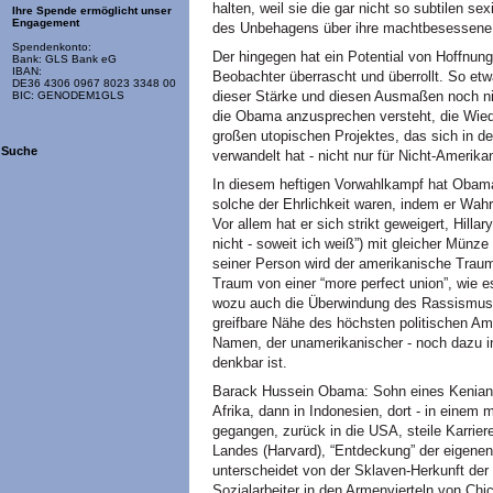
halten, weil sie die gar nicht so subtilen s
Ihre Spende ermöglicht unser
Engagement
des Unbehagens über ihre machtbesessene 
Spendenkonto:
Der hingegen hat ein Potential von Hoffnun
Bank: GLS Bank eG
IBAN:
Beobachter überrascht und überrollt. So et
DE36 4306 0967 8023 3348 00
dieser Stärke und diesen Ausmaßen noch nich
BIC: GENODEM1GLS
die Obama anzusprechen versteht, die Wie
großen utopischen Projektes, das sich in d
Suche
verwandelt hat - nicht nur für Nicht-Amerikan
In diesem heftigen Vorwahlkampf hat Obama 
solche der Ehrlichkeit waren, indem er Wah
Vor allem hat er sich strikt geweigert, Hilla
nicht - soweit ich weiß”) mit gleicher Mün
seiner Person wird der amerikanische Traum
Traum von einer “more perfect union”, wie e
wozu auch die Überwindung des Rassismus g
greifbare Nähe des höchsten politischen Am
Namen, der unamerikanischer - noch dazu i
denkbar ist.
Barack Hussein Obama: Sohn eines Kenianer
Afrika, dann in Indonesien, dort - in einem
gegangen, zurück in die USA, steile Karriere
Landes (Harvard), “Entdeckung” der eigenen 
unterscheidet von der Sklaven-Herkunft der
Sozialarbeiter in den Armenvierteln von Chica