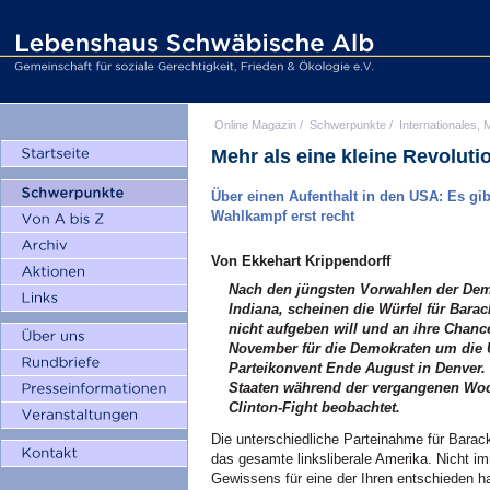
Online Magazin
/
Schwerpunkte
/
Internationales, M
Mehr als eine kleine Revoluti
Über einen Aufenthalt in den USA: Es gi
Wahlkampf erst recht
Von Ekkehart Krippendorff
Nach den jüngsten Vorwahlen der Demo
Indiana, scheinen die Würfel für Bara
nicht aufgeben will und an ihre Chance
November für die Demokraten um die U
Parteikonvent Ende August in Denver. 
Staaten während der vergangenen Woc
Clinton-Fight beobachtet.
Die unterschiedliche Parteinahme für Barac
das gesamte linksliberale Amerika. Nicht im
Gewissens für eine der Ihren entschieden ha