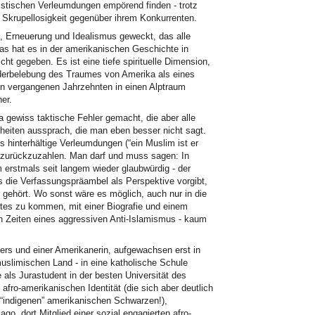
existischen Verleumdungen empörend finden - trotz
Skrupellosigkeit gegenüber ihrem Konkurrenten.
g, Erneuerung und Idealismus geweckt, das alle
was hat es in der amerikanischen Geschichte in
t gegeben. Es ist eine tiefe spirituelle Dimension,
derbelebung des Traumes von Amerika als eines
en vergangenen Jahrzehnten in einen Alptraum
er.
gewiss taktische Fehler gemacht, die aber alle
rheiten aussprach, die man eben besser nicht sagt.
rys hinterhältige Verleumdungen (“ein Muslim ist er
ze zurückzuzahlen. Man darf und muss sagen: In
 erstmals seit langem wieder glaubwürdig - der
s die Verfassungspräambel als Perspektive vorgibt,
ehört. Wo sonst wäre es möglich, auch nur in die
tes zu kommen, mit einer Biografie und einem
n Zeiten eines aggressiven Anti-Islamismus - kaum
s und einer Amerikanerin, aufgewachsen erst in
 muslimischen Land - in eine katholische Schule
 als Jurastudent in der besten Universität des
afro-amerikanischen Identität (die sich aber deutlich
 “indigenen” amerikanischen Schwarzen!),
go, dort Mitglied einer sozial engagierten afro-