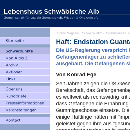
Online Magazin
/
Schwerpunkte
/
Internationales, M
Haft: Endstation Guan
Die US-Regierung verspricht 
Gefangenenlager zu schließen.
ausgebaut. Die Gefangenen si
Von Konrad Ege
Seit Jahren zeigen die US-Gesel
Bereitschaft, das Gefangenenla
es weltweit als rechtswidrig krit
dass Gefangene die Ernährung
Gummigeschosse einsetze. Die L
einige Häftlinge hätten mit "imp
geleistet gegen ihre aus "gesun