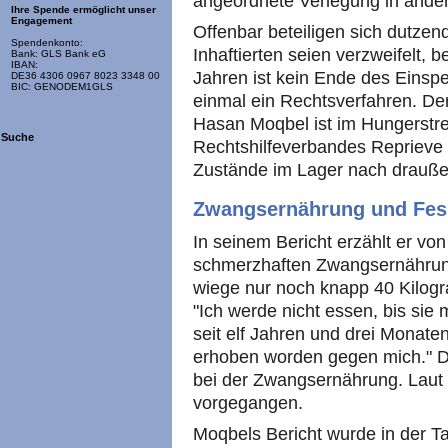
angeordnete Verlegung in ander
Ihre Spende ermöglicht unser
Engagement
Offenbar beteiligen sich dutze
Spendenkonto:
Inhaftierten seien verzweifelt, 
Bank: GLS Bank eG
IBAN:
Jahren ist kein Ende des Einsperr
DE36 4306 0967 8023 3348 00
BIC: GENODEM1GLS
einmal ein Rechtsverfahren. Der 
Hasan Moqbel ist im Hungerstrei
Suche
Rechtshilfeverbandes Reprieve 
Zustände im Lager nach drauße
Zwangsernährung und Fes
In seinem Bericht erzählt er vo
schmerzhaften Zwangsernährung
wiege nur noch knapp 40 Kilogr
"Ich werde nicht essen, bis sie
seit elf Jahren und drei Monate
erhoben worden gegen mich." Die
bei der Zwangsernährung. Laut d
vorgegangen.
Moqbels Bericht wurde in der 