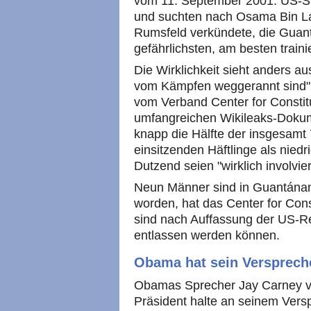
vom 11. September 2001. US-Str
und suchten nach Osama Bin La
Rumsfeld verkündete, die Gua
gefährlichsten, am besten trainie
Die Wirklichkeit sieht anders au
vom Kämpfen weggerannt sind", 
vom Verband Center for Constitu
umfangreichen Wikileaks-Dokum
knapp die Hälfte der insgesam
einsitzenden Häftlinge als nied
Dutzend seien "wirklich involvie
Neun Männer sind in Guantánam
worden, hat das Center for Cons
sind nach Auffassung der US-Reg
entlassen werden können.
Obama hat sein Versprech
Obamas Sprecher Jay Carney v
Präsident halte an seinem Ver