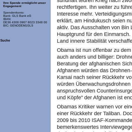
sündhaft teuren Krieg nach zwöl
Ihre Spende ermöglicht unser
rechtfertigen. Ihn weiter zu fü
Engagement
Interesse mehr. Verteidigungsm
Spendenkonto:
Bank: GLS Bank eG
IBAN:
erklärt, am Hindukusch seien n
DE36 4306 0967 8023 3348 00
BIC: GENODEM1GLS
aktiv. Das Ausschalten von Bin 
Hauptgrund für den Einmarsch.
Land innere Stabilität verschaff
Suche
Obama ist nun offenbar zu dem
auch anders und billiger: Drohn
Beratung der afghanischen Siche
Afghanen würden das Drohnen-F
Karsai nach seiner Rückkehr vo
würden Überwachungsdrohnen zu
anspruchsvollen Counterinsurg
und Köpfe" der Afghanen ist en
Obamas Kritiker warnen vor ei
einer Rückkehr der Taliban. Do
2009 bis 2010 ISAF-Kommandeur
bemerkenswertes Interviewgegeb