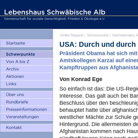
Online Magazin
/
Schwerpunkte
/
Internationales, M
USA: Durch und durch
Präsident Obama hat sich mi
Amtskollegen Karzai auf eine
Kampftruppen aus Afghanista
Von Konrad Ege
So einfach ist das: Die US-Reg
Interesse. Das galt auch bei B
Beschluss über den beschleuni
behauptet hatte über afghanisc
westlicher Mächte zur Schule g
Hintergrund. Die allermeisten 
Afghanistan kommen nach Haus