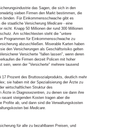
cherungsindustrie das Sagen, die sich in den
egenwärtig sieben Firmen den Markt bestimmen, die
nden binden. Für Einkommensschwache gibt es
n die staatliche Versicherung
Medicare
- eine
r nicht. Knapp 50 Millionen der rund 300 Millionen
chutz. Am schlechtesten steht die "untere
um von Programmen für Einkommensschwache zu
Versicherung abzuschließen. Miserable Karten haben
ie den Versicherungen als Geschäftsrisiko gelten
ersicherer Versicherte "fallen lassen", wenn deren
erkaufen die Firmen derzeit Policen mit hoher
rst sein, wenn der "Versicherte" mehrere tausend
 17 Prozent des Bruttosozialprodukts, deutlich mehr
ex; sie haben mit der Spezialisierung der Ärzte zu
er wirtschaftlichen Struktur des
Ärzte in Diagnosezentren, zu denen sie dann ihre
 rasant steigenden Kosten tragen aber die
e Profite ab, und dann sind die Verwaltungskosten
waltungskosten bei
Medicare
.
cherung für alle zu bezahlbaren Preisen, und