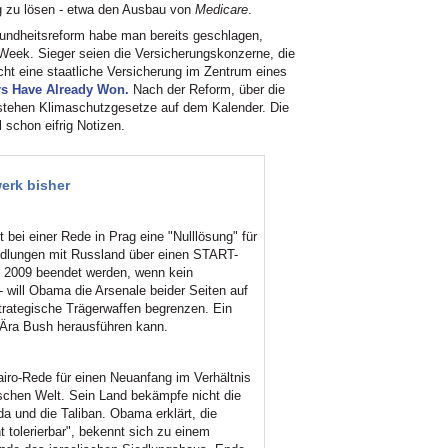
g zu lösen - etwa den Ausbau von
Medicare
.
undheitsreform habe man bereits geschlagen,
Week. Sieger seien die Versicherungskonzerne, die
icht eine staatliche Versicherung im Zentrum eines
ers Have Already Won.
Nach der Reform, über die
 stehen Klimaschutzgesetze auf dem Kalender. Die
schon eifrig Notizen.
erk bisher
 bei einer Rede in Prag eine "Nulllösung" für
ndlungen mit Russland über einen START-
h 2009 beendet werden, wenn kein
 - will Obama die Arsenale beider Seiten auf
trategische Trägerwaffen begrenzen. Ein
 Ära Bush herausführen kann.
airo-Rede für einen Neuanfang im Verhältnis
chen Welt. Sein Land bekämpfe nicht die
da und die Taliban. Obama erklärt, die
ht tolerierbar", bekennt sich zu einem