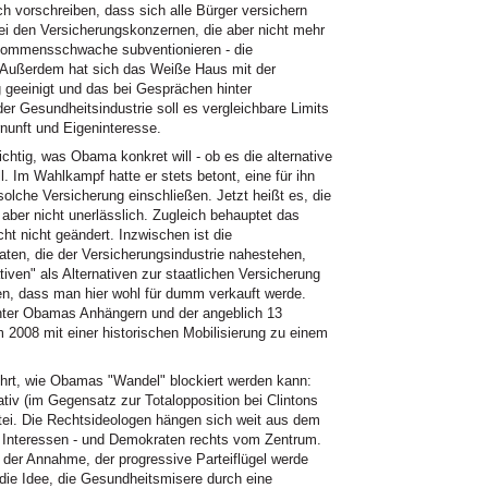
h vorschreiben, dass sich alle Bürger versichern
ei den Versicherungskonzernen, die aber nicht mehr
inkommensschwache subventionieren - die
rt. Außerdem hat sich das Weiße Haus mit der
 geeinigt und das bei Gesprächen hinter
r Gesundheitsindustrie soll es vergleichbare Limits
nunft und Eigeninteresse.
htig, was Obama konkret will - ob es die alternative
. Im Wahlkampf hatte er stets betont, eine für ihn
lche Versicherung einschließen. Jetzt heißt es, die
aber nicht unerlässlich. Zugleich behauptet das
t nicht geändert. Inzwischen ist die
ten, die der Versicherungsindustrie nahestehen,
ven" als Alternativen zur staatlichen Versicherung
en, dass man hier wohl für dumm verkauft werde.
nter Obamas Anhängern und der angeblich 13
m 2008 mit einer historischen Mobilisierung zu einem
rt, wie Obamas "Wandel" blockiert werden kann:
tiv (im Gegensatz zur Totalopposition bei Clintons
tei. Die Rechtsideologen hängen sich weit aus dem
 Interessen - und Demokraten rechts vom Zentrum.
er Annahme, der progressive Parteiflügel werde
 die Idee, die Gesundheitsmisere durch eine