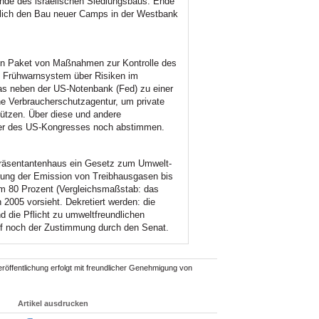
 Ende des israelischen Siedlungsbaus. Ende
hlich den Bau neuer Camps in der Westbank
in Paket von Maßnahmen zur Kontrolle des
n Frühwarnsystem über Risiken im
das neben der US-Notenbank (Fed) zu einer
ne Verbraucherschutzagentur, um private
ützen. Über diese und andere
er des US-Kongresses noch abstimmen.
präsentantenhaus ein Gesetz zum Umwelt-
rung der Emission von Treibhausgasen bis
m 80 Prozent (Vergleichsmaßstab: das
005 vorsieht. Dekretiert werden: die
d die Pflicht zu umweltfreundlichen
f noch der Zustimmung durch den Senat.
röffentlichung erfolgt mit freundlicher Genehmigung von
Artikel ausdrucken