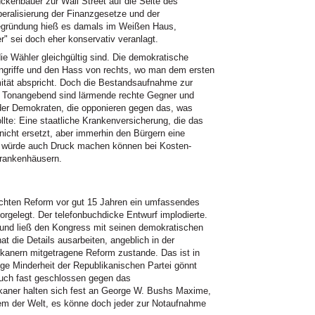
ckenbauer zur Wall Street auf die Seite des
beralisierung der Finanzgesetze und der
Begründung hieß es damals im Weißen Haus,
r" sei doch eher konservativ veranlagt.
ie Wähler gleichgültig sind. Die demokratische
ngriffe und den Hass von rechts, wo man dem ersten
mität abspricht. Doch die Bestandsaufnahme zur
: Tonangebend sind lärmende rechte Gegner und
l der Demokraten, die opponieren gegen das, was
e: Eine staatliche Krankenversicherung, die das
nicht ersetzt, aber immerhin den Bürgern eine
ng würde auch Druck machen können bei Kosten-
rankenhäusern.
ersuchten Reform vor gut 15 Jahren ein umfassendes
orgelegt. Der telefonbuchdicke Entwurf implodierte.
und ließ den Kongress mit seinen demokratischen
 die Details ausarbeiten, angeblich in der
kanern mitgetragene Reform zustande. Das ist in
ige Minderheit der Republikanischen Partei gönnt
uch fast geschlossen gegen das
kaner halten sich fest an George W. Bushs Maxime,
em der Welt, es könne doch jeder zur Notaufnahme