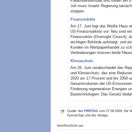
Palästinenserstaat und fordert ein
Juli muss Israels Regierung tatsäc
stoppen.
Finanzmärkte
Am 17. Juni legt das Weiße Haus e
US-Finanzmarktes vor. Neu sind ei
Finanzsektor (Oversight Council), 
wichtigen Behörde aufsteigt, und ei
Kunden im Wertpapierhandel zu sch
Veränderungen müssen beide Häus
Klimaschutz
Am 26. Juni verabschiedet das Re
und Klimaschutz, das eine Reduzie
2020 um 17 Prozent und bis 2050 u
Gesamtvolumen der US-Emissionen 2
Förderung regenerativer Energien un
Bautechnologien. Das Gesetz bedar
Quelle:
der FREITAG
vom 27.08.2009. Die Ve
Konrad Ege und des Verlags.
Veröffentlicht am