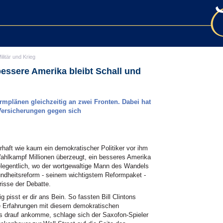
ilitär und Krieg
essere Amerika bleibt Schall und
mplänen gleichzeitig an zwei Fronten. Dabei hat
Versicherungen gegen sich
rhaft wie kaum ein demokratischer Politiker vor ihm
Wahlkampf Millionen überzeugt, ein besseres Amerika
legentlich, wo der wortgewaltige Mann des Wandels
sundheitsreform - seinem wichtigstem Reformpaket -
risse der Debatte.
tig pisst er dir ans Bein. So fassten Bill Clintons
ihre Erfahrungen mit diesem demokratischen
 drauf ankomme, schlage sich der Saxofon-Spieler