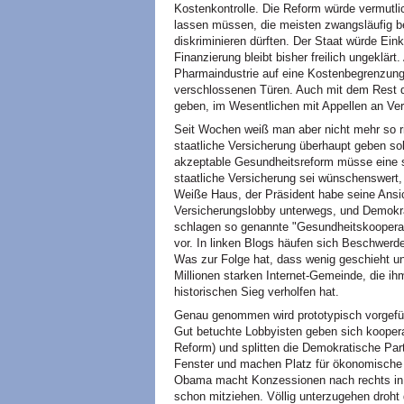
Kostenkontrolle. Die Reform würde vermutlic
lassen müssen, die meisten zwangsläufig b
diskriminieren dürften. Der Staat würde E
Finanzierung bleibt bisher freilich ungeklä
Pharmaindustrie auf eine Kostenbegrenzung
verschlossenen Türen. Auch mit dem Rest de
geben, im Wesentlichen mit Appellen an Ver
Seit Wochen weiß man aber nicht mehr so ric
staatliche Versicherung überhaupt geben soll
akzeptable Gesundheitsreform müsse eine so
staatliche Versicherung sei wünschenswert, 
Weiße Haus, der Präsident habe seine Ansich
Versicherungslobby unterwegs, und Demokra
schlagen so genannte "Gesundheitskooperati
vor. In linken Blogs häufen sich Beschwerd
Was zur Folge hat, dass wenig geschieht u
Millionen starken Internet-Gemeinde, die ih
historischen Sieg verholfen hat.
Genau genommen wird prototypisch vorgefüh
Gut betuchte Lobbyisten geben sich koopera
Reform) und splitten die Demokratische Par
Fenster und machen Platz für ökonomische
Obama macht Konzessionen nach rechts in d
schon mitziehen. Völlig unterzugehen droht