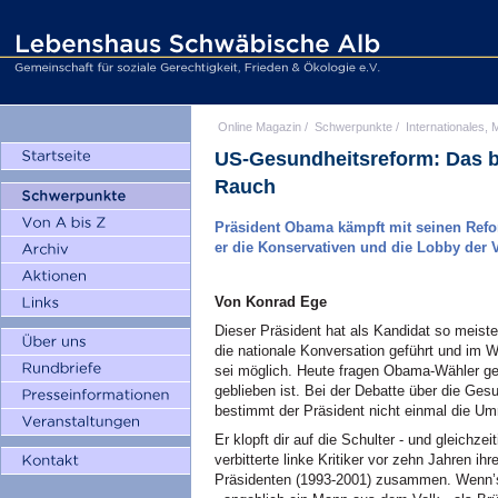
Online Magazin
/
Schwerpunkte
/
Internationales, M
US-Gesundheitsreform: Das b
Rauch
Präsident Obama kämpft mit seinen Refor
er die Konservativen und die Lobby der 
Von Konrad Ege
Dieser Präsident hat als Kandidat so meiste
die nationale Konversation geführt und im 
sei möglich. Heute fragen Obama-Wähler ge
geblieben ist. Bei der Debatte über die Ge
bestimmt der Präsident nicht einmal die Um
Er klopft dir auf die Schulter - und gleichzei
verbitterte linke Kritiker vor zehn Jahren 
Präsidenten (1993-2001) zusammen. Wenn’s