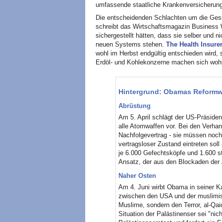
umfassende staatliche Krankenversicherun
Die entscheidenden Schlachten um die Ges
schreibt das Wirtschaftsmagazin Business 
sichergestellt hätten, dass sie selber und n
neuen Systems stehen.
The Health Insur
wohl im Herbst endgültig entschieden wird,
Erdöl- und Kohlekonzerne machen sich wohl 
Hintergrund: Obamas Reformw
Abrüstung
Am 5. April schlägt der US-Präsident
alle Atomwaffen vor. Bei den Verha
Nachfolgevertrag - sie müssen noc
vertragsloser Zustand eintreten soll
je 6.000 Gefechtsköpfe und 1.600 s
Ansatz, der aus den Blockaden der
Naher Osten
Am 4. Juni wirbt Obama in seiner K
zwischen den USA und der muslimis
Muslime, sondern den Terror, al-Qai
Situation der Palästinenser sei "nic