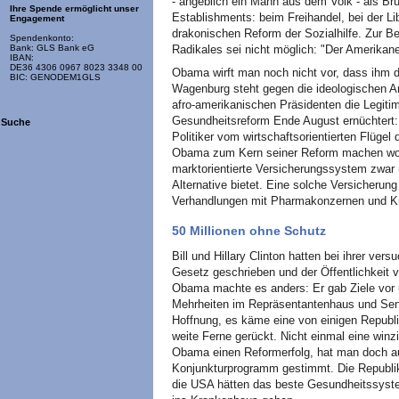
- angeblich ein Mann aus dem Volk - als Brü
Ihre Spende ermöglicht unser
Establishments: beim Freihandel, bei der Li
Engagement
drakonischen Reform der Sozialhilfe. Zur 
Spendenkonto:
Radikales sei nicht möglich: "Der Amerikane
Bank: GLS Bank eG
IBAN:
DE36 4306 0967 8023 3348 00
Obama wirft man noch nicht vor, dass ihm d
BIC: GENODEM1GLS
Wagenburg steht gegen die ideologischen A
afro-amerikanischen Präsidenten die Legiti
Gesundheitsreform Ende August ernüchtert
Suche
Politiker vom wirtschaftsorientierten Flüge
Obama zum Kern seiner Reform machen wollt
marktorientierte Versicherungssystem zwar 
Alternative bietet. Eine solche Versicheru
Verhandlungen mit Pharmakonzernen und K
50 Millionen ohne Schutz
Bill und Hillary Clinton hatten bei ihrer v
Gesetz geschrieben und der Öffentlichkeit v
Obama machte es anders: Er gab Ziele vor 
Mehrheiten im Repräsentantenhaus und Senat
Hoffnung, es käme eine von einigen Republi
weite Ferne gerückt. Nicht einmal eine winz
Obama einen Reformerfolg, hat man doch a
Konjunkturprogramm gestimmt. Die Republi
die USA hätten das beste Gesundheitssyst