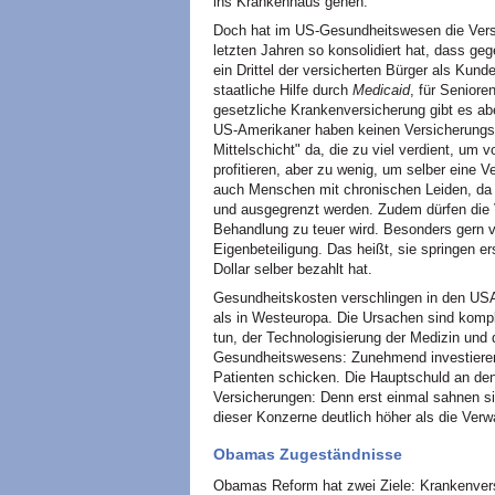
ins Krankenhaus gehen.
Doch hat im US-Gesundheitswesen die Versi
letzten Jahren so konsolidiert hat, dass g
ein Drittel der versicherten Bürger als Ku
staatliche Hilfe durch
Medicaid
, für Seniore
gesetzliche Krankenversicherung gibt es abe
US-Amerikaner haben keinen Versicherungss
Mittelschicht" da, die zu viel verdient, 
profitieren, aber zu wenig, um selber eine 
auch Menschen mit chronischen Leiden, da s
und ausgegrenzt werden. Zudem dürfen die V
Behandlung zu teuer wird. Besonders gern v
Eigenbeteiligung. Das heißt, sie springen e
Dollar selber bezahlt hat.
Gesundheitskosten verschlingen in den USA
als in Westeuropa. Die Ursachen sind kompl
tun, der Technologisierung der Medizin und d
Gesundheitswesens: Zunehmend investieren 
Patienten schicken. Die Hauptschuld an den
Versicherungen: Denn erst einmal sahnen si
dieser Konzerne deutlich höher als die Ver
Obamas Zugeständnisse
Obamas Reform hat zwei Ziele: Krankenversi