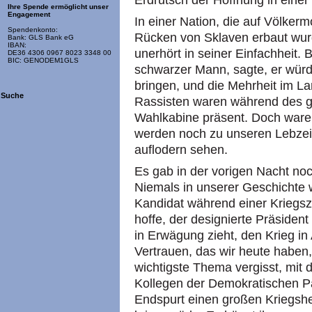
Erdrutsch der Hoffnung in einer 
Ihre Spende ermöglicht unser
Engagement
In einer Nation, die auf Völker
Spendenkonto:
Rücken von Sklaven erbaut wur
Bank: GLS Bank eG
IBAN:
unerhört in seiner Einfachheit.
DE36 4306 0967 8023 3348 00
BIC: GENODEM1GLS
schwarzer Mann, sagte, er wür
bringen, und die Mehrheit im La
Suche
Rassisten waren während des 
Wahlkabine präsent. Doch waren 
werden noch zu unseren Lebzei
auflodern sehen.
Es gab in der vorigen Nacht no
Niemals in unserer Geschichte 
Kandidat während einer Kriegsz
hoffe, der designierte Präsiden
in Erwägung zieht, den Krieg i
Vertrauen, das wir heute haben, w
wichtigste Thema vergisst, mit 
Kollegen der Demokratischen Par
Endspurt einen großen Kriegsh