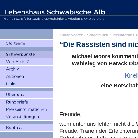
Online Magazin
/
Schwerpunkte
/
Internationales, M
“Die Rassisten sind ni
Michael Moore kommentie
Wahlsieg von Barack O
Knei
eine Botschaf
Freunde,
wem unter uns fehlen nicht die 
Freude. Tränen der Erleichteru