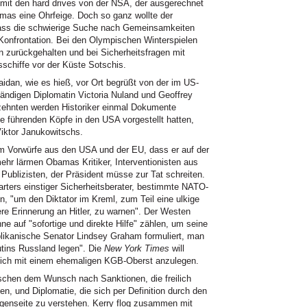
 mit den hard drives von der NSA, der ausgerechnet
mas eine Ohrfeige. Doch so ganz wollte der
ass die schwierige Suche nach Gemeinsamkeiten
 Konfrontation. Bei den Olympischen Winterspielen
 zurückgehalten und bei Sicherheitsfragen mit
schiffe vor der Küste Sotschis.
dan, wie es hieß, vor Ort begrüßt von der im US-
ändigen Diplomatin Victoria Nuland und Geoffrey
rzehnten werden Historiker einmal Dokumente
ie führenden Köpfe in den USA vorgestellt hatten,
iktor Janukowitschs.
um Vorwürfe aus den USA und der EU, dass er auf der
ehr lärmen Obamas Kritiker, Interventionisten aus
 Publizisten, der Präsident müsse zur Tat schreiten.
rters einstiger Sicherheitsberater, bestimmte NATO-
en, "um den Diktator im Kreml, zum Teil eine ulkige
ere Erinnerung an Hitler, zu warnen". Der Westen
ne auf "sofortige und direkte Hilfe" zählen, um seine
ublikanische Senator Lindsey Graham formuliert, man
tins Russland legen". Die
New York Times
will
sich mit einem ehemaligen KGB-Oberst anzulegen.
chen dem Wunsch nach Sanktionen, die freilich
, und Diplomatie, die sich per Definition durch den
egenseite zu verstehen. Kerry flog zusammen mit