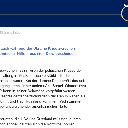
ilitär und Krieg
 auch während der Ukraine-Krise zwischen
omischer Hilfe muss sich Kiew bescheiden
wischen, ist in Teilen der politischen Klasse der
altung in Moskau Impulse stärkt, die das
erschweren. Bei der Ukraine-Krise erhält das anti-
ütigungssehnsüchte anderer Art: Barack Obama lässt
r kann in seiner Schwäche vorgeführt werden.
izepräsidentschaftskandidatin der Republikaner, als
008 mit Sicht auf Russland von ihrem Wohnzimmer in
 bei unzureichender amerikanischer Härte
.
etreten, die USA und Russland müssten in ihren
h schnell häuften sich die Konflikte: Syrien,