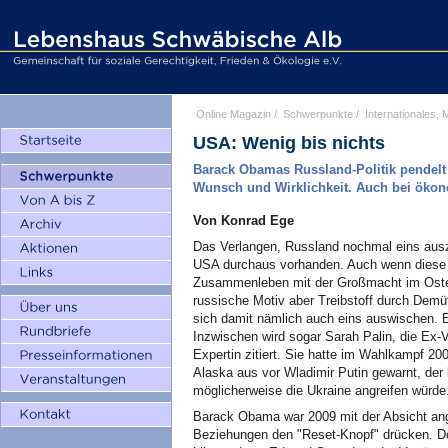
Online Magazin
/
Schwerpunkte
/
Internationales, M
USA: Wenig bis nichts
Barack Obamas Russland-Politik pendelt
Wunsch und Wirklichkeit. Auch bei ökon
Von Konrad Ege
Das Verlangen, Russland nochmal eins auszu
USA durchaus vorhanden. Auch wenn diese H
Zusammenleben mit der Großmacht im Osten 
russische Motiv aber Treibstoff durch Dem
sich damit nämlich auch eins auswischen. E
Inzwischen wird sogar Sarah Palin, die Ex-V
Expertin zitiert. Sie hatte im Wahlkampf 2
Alaska aus vor Wladimir Putin gewarnt, der
möglicherweise die Ukraine angreifen würde
Barack Obama war 2009 mit der Absicht ang
Beziehungen den "Reset-Knopf" drücken. Doc