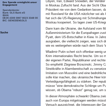
Libyen, Iran, Edward Snowden, der Verräter
Ihre Spende ermöglicht unser
in Moskau Zuflucht fand. Aus der Sicht Oba
Engagement
Präsident nie von dem Gedanken lassen, d
Spendenkonto:
Bank: GLS Bank eG
mit Russland für die USA nützlicher sei als
IBAN:
hat sich die US-Regierung mit Schmähungen
DE36 4306 0967 8023 3348 00
BIC: GENODEM1GLS
Moskau kooperiert. So lagen zwei US-Kriegs
Dann kam die Ukraine, der Aufstand vom Mai
Außenministerium für die Europafragen zust
Suche
Pyatt, dem US-Botschafter in Kiew. In Jah
ausgraben, die vielleicht zeigen, was sich d
wie es weitergehen würde nach dem Sturz V
Wladimir Putin schert sich offenbar wenig 
Krim internationales Recht breche. Um so m
der eigenen Partei, Republikaner und rechte
So empfiehlt Zbigniew Brzezinski, Jimmy Ca
Streitkräfte in Alarmbereitschaft zu versetz
Imitation von Mussolini und eine bedrohlich
solle klar machen, das ukrainische Heer kön
Verteidigungsfähigkeit zu stärken. Der rep
müsse "eine demokratische Schlinge um Pu
wissen, ob Obama "robust" genug sei, um 
In dieser Atmosphäre schwankt Obama zwis
auch von Europa mitgetragen werden müssten
Versuch auszeichnet, die Interessen der G