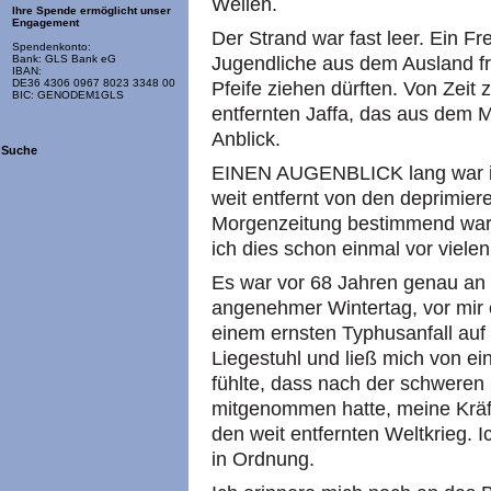
Wellen.
Ihre Spende ermöglicht unser
Engagement
Der Strand war fast leer. Ein F
Spendenkonto:
Jugendliche aus dem Ausland fr
Bank: GLS Bank eG
IBAN:
DE36 4306 0967 8023 3348 00
Pfeife ziehen dürften. Von Zeit
BIC: GENODEM1GLS
entfernten Jaffa, das aus dem M
Anblick.
Suche
EINEN AUGENBLICK lang war ich
weit entfernt von den deprimier
Morgenzeitung bestimmend ware
ich dies schon einmal vor viele
Es war vor 68 Jahren genau an 
angenehmer Wintertag, vor mir 
einem ernsten Typhusanfall auf 
Liegestuhl und ließ mich von e
fühlte, dass nach der schweren 
mitgenommen hatte, meine Kräf
den weit entfernten Weltkrieg. I
in Ordnung.