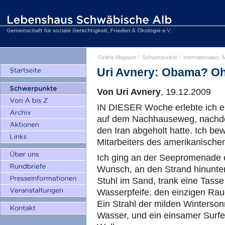
Online Magazin
/
Schwerpunkte
/
Internationales, M
Uri Avnery: Obama? O
Von Uri Avnery
, 19.12.2009
IN DIESER Woche erlebte ich e
auf dem Nachhauseweg, nachde
den Iran abgeholt hatte. Ich be
Mitarbeiters des amerikanische
Ich ging an der Seepromenade e
Wunsch, an den Strand hinunter
Stuhl im Sand, trank eine Tasse
Wasserpfeife, den einzigen Rau
Ein Strahl der milden Winterso
Wasser, und ein einsamer Surfe