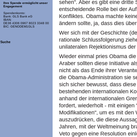
sehen". Aber es gibt eine dritte 
Ihre Spende ermöglicht unser
Engagement
entscheidende Rolle bei der Auf
Spendenkonto:
Konfliktes. Obama machte keine
Bank: GLS Bank eG
IBAN:
ändern sollte, ja, dass dies üb
DE36 4306 0967 8023 3348 00
BIC: GENODEM1GLS
Wer sich mit der Geschichte (de
rationale Schlussfolgerung zi
Suche
unilateralen Rejektionismus de
Wieder einmal pries Obama die A
Araber sollten diese Initiative 
nicht als das Ende ihrer Verantwo
die Obama-Administration sie 
sich sicher bewusst, dass diese 
bestehenden internationalen K
anhand der internationalen Gren
fordert, wiederholt - mit einige
Modifikationen", um es mit den
auszudrücken, die diese Aussag
Jahren, mit der Weltmeinung br
Veto gegen eine Resolution einl