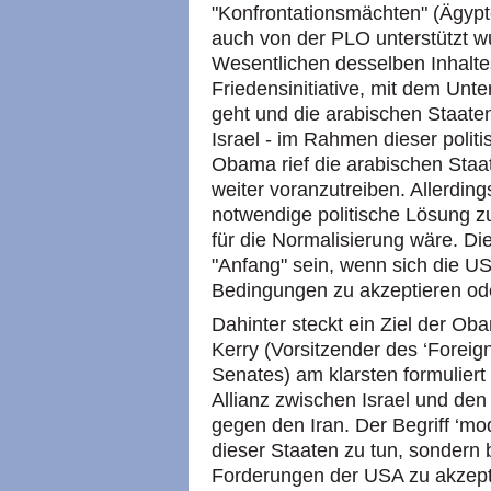
"Konfrontationsmächten" (Ägypte
auch von der PLO unterstützt w
Wesentlichen desselben Inhaltes
Friedensinitiative, mit dem Unte
geht und die arabischen Staaten
Israel - im Rahmen dieser polit
Obama rief die arabischen Staa
weiter voranzutreiben. Allerdings
notwendige politische Lösung z
für die Normalisierung wäre. Die
"Anfang" sein, wenn sich die U
Bedingungen zu akzeptieren od
Dahinter steckt ein Ziel der Ob
Kerry (Vorsitzender des ‘Forei
Senates) am klarsten formulier
Allianz zwischen Israel und den
gegen den Iran. Der Begriff ‘mo
dieser Staaten zu tun, sondern b
Forderungen der USA zu akzept