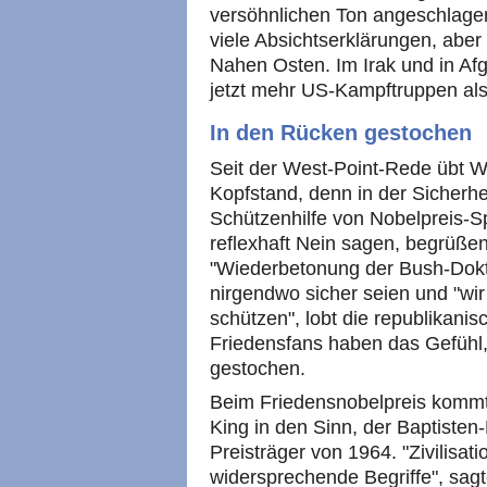
versöhnlichen Ton angeschlagen i
viele Absichtserklärungen, aber
Nahen Osten. Im Irak und in Af
jetzt mehr US-Kampftruppen als
In den Rücken gestochen
Seit der West-Point-Rede übt W
Kopfstand, denn in der Sicherheit
Schützenhilfe von Nobelpreis-Sp
reflexhaft Nein sagen, begrüßen
"Wiederbetonung der Bush-Doktr
nirgendwo sicher seien und "wir
schützen", lobt die republikani
Friedensfans haben das Gefühl
gestochen.
Beim Friedensnobelpreis kommt 
King in den Sinn, der Baptisten-
Preisträger von 1964. "Zivilisat
widersprechende Begriffe", sagt