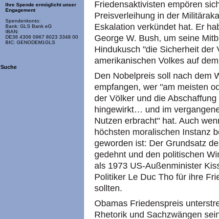
Friedensaktivisten empören si
Ihre Spende ermöglicht unser
Engagement
Preisverleihung in der Militära
Spendenkonto:
Eskalation verkündet hat. Er h
Bank: GLS Bank eG
IBAN:
George W. Bush, um seine Mitb
DE36 4306 0967 8023 3348 00
BIC: GENODEM1GLS
Hindukusch "die Sicherheit der 
amerikanischen Volkes auf dem 
Suche
Den Nobelpreis soll nach dem Wi
empfangen, wer "am meisten od
der Völker und die Abschaffun
hingewirkt… und im vergangene
Nutzen erbracht" hat. Auch wen
höchsten moralischen Instanz b
geworden ist: Der Grundsatz de
gedehnt und den politischen W
als 1973 US-Außenminister Kis
Politiker Le Duc Tho für ihre 
sollten.
Obamas Friedenspreis unterstrei
Rhetorik und Sachzwängen sein