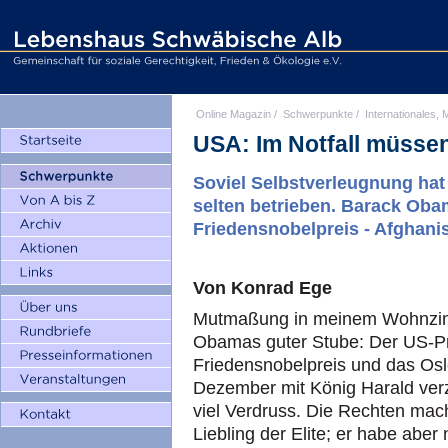
Online Magazin
/
Schwerpunkte
/
Internationales, M
USA: Im Notfall müssen
Soviel Selbstverleugnung hat
selten betrieben. Barack Ob
Friedensnobelpreis - Afghani
Von Konrad Ege
Mutmaßung in meinem Wohnzim
Obamas guter Stube: Der US-Prä
Friedensnobelpreis und das Os
Dezember mit König Harald verz
viel Verdruss. Die Rechten mach
Liebling der Elite; er habe aber