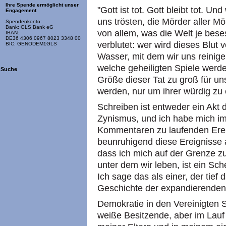
Ihre Spende ermöglicht unser
"Gott ist tot. Gott bleibt tot. Un
Engagement
uns trösten, die Mörder aller M
Spendenkonto:
Bank: GLS Bank eG
von allem, was die Welt je bese
IBAN:
DE36 4306 0967 8023 3348 00
verblutet: wer wird dieses Blut
BIC: GENODEM1GLS
Wasser, mit dem wir uns reinig
welche geheiligten Spiele werde
Suche
Größe dieser Tat zu groß für un
werden, nur um ihrer würdig zu
Schreiben ist entweder ein Akt 
Zynismus, und ich habe mich i
Kommentaren zu laufenden Ereig
beunruhigend diese Ereignisse a
dass ich mich auf der Grenze 
unter dem wir leben, ist ein Sch
Ich sage das als einer, der tief
Geschichte der expandierenden 
Demokratie in den Vereinigten S
weiße Besitzende, aber im Lauf