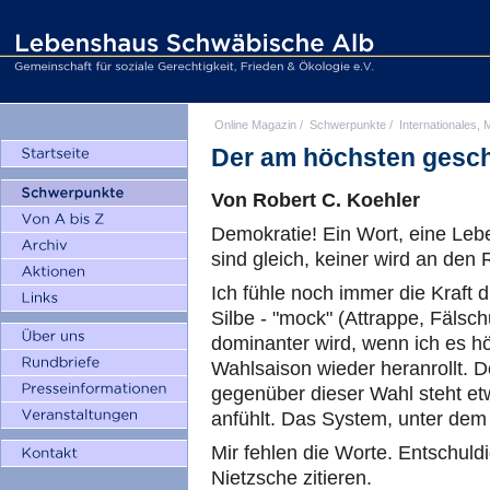
Online Magazin
/
Schwerpunkte
/
Internationales, M
Der am höchsten gesch
Von Robert C. Koehler
Demokratie! Ein Wort, eine Lebe
sind gleich, keiner wird an den
Ich fühle noch immer die Kraft 
Silbe - "mock" (Attrappe, Fäls
dominanter wird, wenn ich es hö
Wahlsaison wieder heranrollt. 
gegenüber dieser Wahl steht et
anfühlt. Das System, unter dem 
Mir fehlen die Worte. Entschuld
Nietzsche zitieren.