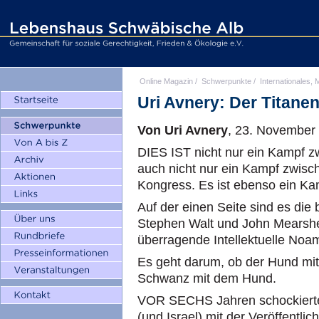
Online Magazin
/
Schwerpunkte
/
Internationales, M
Uri Avnery: Der Titane
Von Uri Avnery
, 23. November
DIES IST nicht nur ein Kampf z
auch nicht nur ein Kampf zwi
Kongress. Es ist ebenso ein Kam
Auf der einen Seite sind es di
Stephen Walt und John Mearshe
überragende Intellektuelle No
Es geht darum, ob der Hund mi
Schwanz mit dem Hund.
VOR SECHS Jahren schockierte
(und Israel) mit der Veröffentli