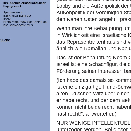
Ihre Spende ermöglicht unser
Lobby und die Außenpolitik der
Engagement
Außenpolitik der Vereinigten S
Spendenkonto:
Bank: GLS Bank eG
den Nahen Osten angeht - prakti
IBAN:
DE36 4306 0967 8023 3348 00
BIC: GENODEM1GLS
Wenn man ihre Behauptung umsc
in Wirklichkeit eine israelische
Suche
das Repräsentantenhaus sind vo
ähnlich wie Ramallah und Nablu
Das ist der Behauptung Noam C
Israel ist eine Schachfigur, die
Förderung seiner Interessen ben
(Ich habe das damals so kommen
ist eine einzigartige Hund-Sch
alten jüdischen Witz über einen 
er habe recht, und der dem Bek
können nicht beide recht haben!"
hast recht!", antwortet er.)
NUR WENIGE INTELLEKTUELLE 
unterzogen werden. Bei dieser hi