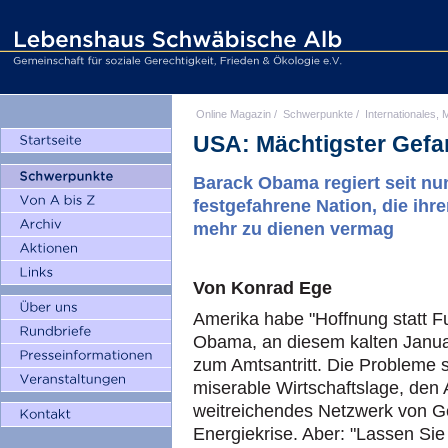
Online Magazin
/
Schwerpunkte
/
Internationales, M
USA: Mächtigster Gefa
Barack Obama regiert seit nu
festgefahrene Nation, die ihre
mehr zu dienen vermag
Von Konrad Ege
Amerika habe "Hoffnung statt F
Obama, an diesem kalten Janua
zum Amtsantritt. Die Probleme s
miserable Wirtschaftslage, den 
weitreichendes Netzwerk von G
Energiekrise. Aber: "Lassen Sie