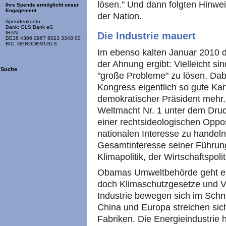
lösen." Und dann folgten Hinwei
Ihre Spende ermöglicht unser
Engagement
der Nation.
Spendenkonto:
Bank: GLS Bank eG
IBAN:
Die Industrie mauert
DE36 4306 0967 8023 3348 00
BIC: GENODEM1GLS
Im ebenso kalten Januar 2010 dro
der Ahnung ergibt: Vielleicht si
Suche
"große Probleme" zu lösen. Da
Kongress eigentlich so gute Kar
demokratischer Präsident mehr. 
Weltmacht Nr. 1 unter dem Druc
einer rechtsideologischen Opposit
nationalen Interesse zu handeln 
Gesamtinteresse seiner Führung
Klimapolitik, der Wirtschaftspol
Obamas Umweltbehörde geht en
doch Klimaschutzgesetze und V
Industrie bewegen sich im Sch
China und Europa streichen sic
Fabriken. Die Energieindustrie 