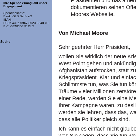
Präsidenten und das ameri
Ihre Spende ermöglicht unser
dokumentieren seinen Offe
Engagement
Moores Webseite.
Spendenkonto:
Bank: GLS Bank eG
IBAN:
DE36 4306 0967 8023 3348 00
BIC: GENODEM1GLS
Von Michael Moore
Suche
Sehr geehrter Herr Präsident,
wollen Sie wirklich der neue K
West Point gehen und ankündige
Afghanistan aufstocken, statt z
Kriegspräsident. Klar und einf
Schlimmste tun, was Sie tun kö
Träume vieler Millionen zerstöre
einer Rede, werden Sie eine Me
Ihrer Kampagne waren, zu desil
werden sie lehren, dass das, wa
dass alle Politiker gleich sind.
Ich kann es einfach nicht glaube
was Sie sagen, dass Sie tun wer