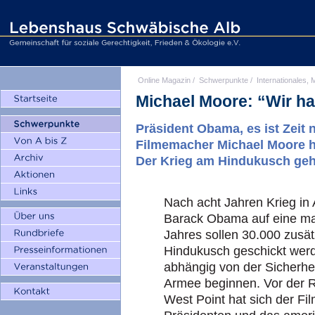
Online Magazin
/
Schwerpunkte
/
Internationales, M
Michael Moore: “Wir h
Präsident Obama, es ist Zei
Filmemacher Michael Moore ha
Der Krieg am Hindukusch geh
Nach acht Jahren Krieg in 
Barack Obama auf eine mas
Jahres sollen 30.000 zusä
Hindukusch geschickt werd
abhängig von der Sicherhei
Armee beginnen. Vor der 
West Point hat sich der F