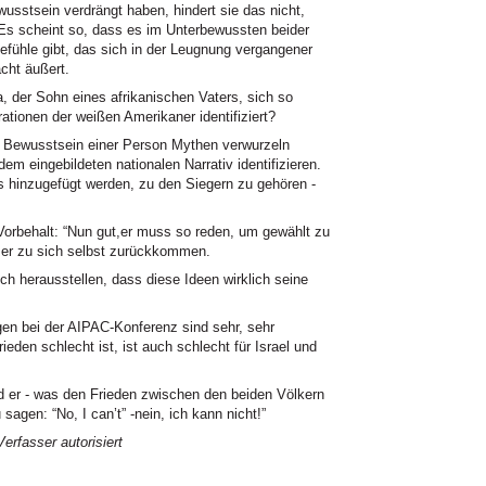
usstsein verdrängt haben, hindert sie das nicht,
. Es scheint so, dass es im Unterbewussten beider
efühle gibt, das sich in der Leugnung vergangener
cht äußert.
er Sohn eines afrikanischen Vaters, sich so
ationen der weißen Amerikaner identifiziert?
m Bewusstsein einer Person Mythen verwurzeln
em eingebildeten nationalen Narrativ identifizieren.
hinzugefügt werden, zu den Siegern zu gehören -
 Vorbehalt: “Nun gut,er muss so reden, um gewählt zu
 er zu sich selbst zurückkommen.
ich herausstellen, dass diese Ideen wirklich seine
gen bei der AIPAC-Konferenz sind sehr, sehr
ieden schlecht ist, ist auch schlecht für Israel und
rd er - was den Frieden zwischen den beiden Völkern
sagen: “No, I can’t” -nein, ich kann nicht!”
rfasser autorisiert