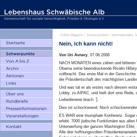
Online Magazin
/
Schwerpunkte
/
Internationales, M
Nein, ich kann nicht!
Von Uri Avnery
, 07.06.2008
NACH MONATEN eines zähen und bitteren 
Obama seine beeindruckende Rivalin Hillary
vollbracht: Das erste Mal in der Geschichte
die Präsidentschaft des mächtigsten Landes
Und was tat er als erstes nach diesem ersta
Lobby, zu AIPAC, und hielt dort eine Rede, d
1
Liebedienerei brach.
Dies ist schockierend. Noch schockierender
ES WAR eine triumphale Konferenz. Sogar d
erlebt. 7000 jüdische Funktionäre aus al
Unterwerfung der ganzen Washington Elite,
Alle drei hoffnungsvollen Präsidentenanwärt