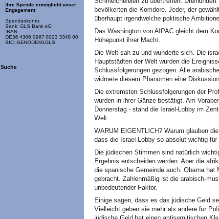
Schmeicheleien zu übertreffen. Dreihundert
Ihre Spende ermöglicht unser
bevölkerten die Korridore. Jeder, der gewähl
Engagement
überhaupt irgendwelche politische Ambitio
Spendenkonto:
Bank: GLS Bank eG
Das Washington von AIPAC gleicht dem Kons
IBAN:
DE36 4306 0967 8023 3348 00
Höhepunkt ihrer Macht.
BIC: GENODEM1GLS
Die Welt sah zu und wunderte sich. Die isra
Hauptstädten der Welt wurden die Ereigni
Suche
Schlussfolgerungen gezogen. Alle arabischen
widmete diesem Phänomen eine Diskussion 
Die extremsten Schlussfolgerungen der Pr
wurden in ihrer Gänze bestätigt. Am Vorab
Donnerstag - stand die Israel-Lobby im Zen
Welt.
WARUM EIGENTLICH? Warum glauben die Ka
dass die Israel-Lobby so absolut wichtig für 
Die jüdischen Stimmen sind natürlich wicht
Ergebnis entscheiden werden. Aber die afri
die spanische Gemeinde auch. Obama hat Mil
gebracht. Zahlenmäßig ist die arabisch-mu
unbedeutender Faktor.
Einige sagen, dass es das jüdische Geld se
Vielleicht geben sie mehr als andere für Po
jüdische Geld hat einen antisemitischen Kl