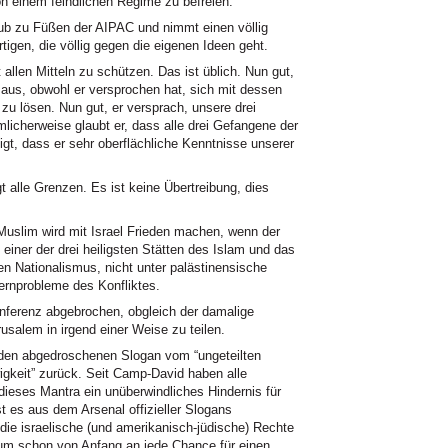
on einem feindlichen Regime zu befreien.
ub zu Füßen der AIPAC und nimmt einen völlig
tigen, die völlig gegen die eigenen Ideen geht.
 allen Mitteln zu schützen. Das ist üblich. Nun gut,
aus, obwohl er versprochen hat, sich mit dessen
h zu lösen. Nun gut, er versprach, unsere drei
licherweise glaubt er, dass alle drei Gefangene der
eigt, dass er sehr oberflächliche Kenntnisse unserer
 alle Grenzen. Es ist keine Übertreibung, dies
slim wird mit Israel Frieden machen, wenn der
einer der drei heiligsten Stätten des Islam und das
 Nationalismus, nicht unter palästinensische
ernprobleme des Konfliktes.
erenz abgebrochen, obgleich der damalige
usalem in irgend einer Weise zu teilen.
en abgedroschenen Slogan vom “ungeteilten
wigkeit” zurück. Seit Camp-David haben alle
dieses Mantra ein unüberwindliches Hindernis für
st es aus dem Arsenal offizieller Slogans
 die israelische (und amerikanisch-jüdische) Rechte
 um schon von Anfang an jede Chance für einen