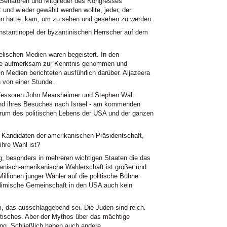
 Senatoren und Mitglieder des Kongresses
t und wieder gewählt werden wollte, jeder, der
nen hatte, kam, um zu sehen und gesehen zu werden.
tantinopel der byzantinischen Herrscher auf dem
elischen Medien waren begeistert. In den
sse aufmerksam zur Kenntnis genommen und
 Medien berichteten ausführlich darüber. Aljazeera
von einer Stunde.
ofessoren John Mearsheimer und Stephen Walt
end ihres Besuches nach Israel - am kommenden
trum des politischen Lebens der USA und der ganzen
ndidaten der amerikanischen Präsidentschaft,
ihre Wahl ist?
ig, besonders in mehreren wichtigen Staaten die das
kanisch-amerikanische Wählerschaft ist größer und
lionen junger Wähler auf die politische Bühne
slimische Gemeinschaft in den USA auch kein
i, das ausschlaggebend sei. Die Juden sind reich.
litisches. Aber der Mythos über das mächtige
ang. Schließlich haben auch andere