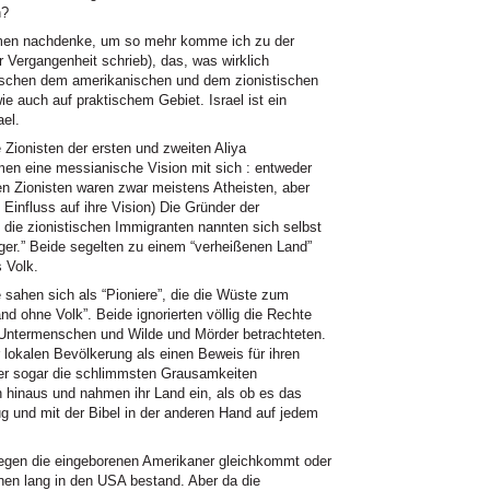
n?
omen nachdenke, um so mehr komme ich zu der
 Vergangenheit schrieb), das, was wirklich
wischen dem amerikanischen und dem zionistischen
ie auch auf praktischem Gebiet. Israel ist ein
ael.
 Zionisten der ersten und zweiten Aliya
n eine messianische Vision mit sich : entweder
hen Zionisten waren zwar meistens Atheisten, aber
 Einfluss auf ihre Vision) Die Gründer der
 die zionistischen Immigranten nannten sich selbst
ilger.” Beide segelten zu einem “verheißenen Land”
 Volk.
e sahen sich als “Pioniere”, die die Wüste zum
and ohne Volk”. Beide ignorierten völlig die Rechte
s Untermenschen und Wilde und Mörder betrachteten.
 lokalen Bevölkerung als einen Beweis für ihren
er sogar die schlimmsten Grausamkeiten
en hinaus und nahmen ihr Land ein, als ob es das
g und mit der Bibel in der anderen Hand auf jedem
gegen die eingeborenen Amerikaner gleichkommt oder
onen lang in den USA bestand. Aber da die