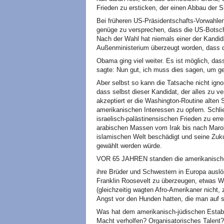
Frieden zu ersticken, der einen Abbau der 
Bei früheren US-Präsidentschafts-Vorwahle
genüge zu versprechen, dass die US-Botsch
Nach der Wahl hat niemals einer der Kandida
Außenministerium überzeugt worden, dass di
Obama ging viel weiter. Es ist möglich, das
sagte: Nun gut, ich muss dies sagen, um ge
Aber selbst so kann die Tatsache nicht igno
dass selbst dieser Kandidat, der alles zu ve
akzeptiert er die Washington-Routine alten St
amerikanischen Interessen zu opfern. Schlie
israelisch-palästinensischen Frieden zu err
arabischen Massen vom Irak bis nach Marok
islamischen Welt beschädigt und seine Zuku
gewählt werden würde.
VOR 65 JAHREN standen die amerikanischen
ihre Brüder und Schwestern in Europa auslös
Franklin Roosevelt zu überzeugen, etwas W
(gleichzeitig wagten Afro-Amerikaner nicht,
Angst vor den Hunden hatten, die man auf s
Was hat dem amerikanisch-jüdischen Estab
Macht verholfen? Organisatorisches Talent?