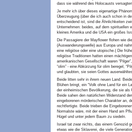
dass sie während des Holocausts versagte
Je mehr ich über dieses eigenartige Phän
Überzeugung (über die ich auch schon in der
entscheidend ist, sind die Ähnlichkeiten z
Unternehmen: beides, auf dem spirituellen w
kleines Amerika und die USA ein großes Isr
Die Passagiere der Mayflower flohen wie die
(Auswanderungswelle) aus Europa und nahme
eine religiöse oder eine utopische.( Die frü
religiöse Traditionen hatten einen mächtigen
amerikanischen Gesellschaft waren “Pilger”,
“olim” - eine Abkürzung für olim beregel, “P
und glaubten, sie seien Gottes auserwähltes
Beide litten sehr in ihrem neuen Land. Beid
Blühen bringt, ein “Volk ohne Land für ein L
der einheimischen Bevölkerung, die sie al
Beide sahen den natürlichen Widerstand der
eingeborenen mörderischen Charakter an, d
rechtfertigte. Beide trieben die Eingeboren
Normalste wäre, mit der einen Hand am Pflu
Hügel und unter jedem Baum zu siedeln.
Israel tat zwar nichts, das einem Genozid 
etwas wie die Sklaverei, die viele Generati