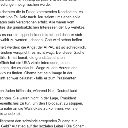
Siedlungen nötig machen würde.
n dachten die in Frage kommenden Kandidaten, es
aft von Tel Aviv nach Jerusalem umziehen solle.
ten sein Versprechen erfüllt. Alle waren vom
es die grundsätzlichen Interessen der US verletze.
s es nur ein Lippenbekenntnis ist und dass er sich
wählt zu werden - danach, Gott wird schon helfen.
riert werden: die Angst der AIPAC ist so schrecklich,
rändern verspricht, es nicht wagt. Bei dieser Sache
ils. Er ist bereit, die grundsätzlichsten
ßlich hat die USA vitale Interessen, einen
eichen, der es erlaubt, Wege zu den Herzen der
ko zu finden. Obama hat sein Image in der
nft schwer belastet - falls er zum Präsidenten
 Juden hilflos da, während Nazi-Deutschland
chten. Sie waren nicht in der Lage, Präsident
esentliches zu tun, um den Holocaust zu stoppen.
 zu nahe an die Wahllokale zu kommen, weil sie
ie ansetzte).
lishment den schwindelerregenden Zugang zur
 Geld? Aufstieg auf der sozialen Leiter? Die Scham,