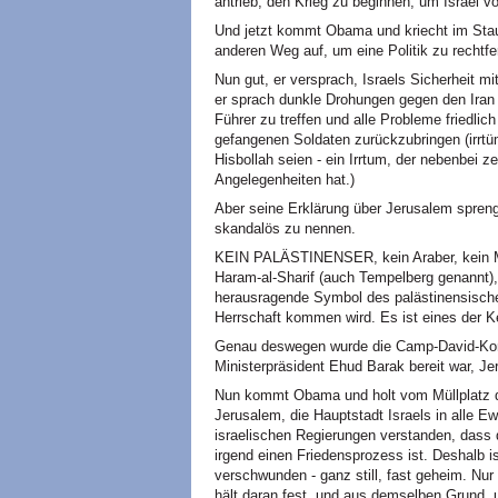
antrieb, den Krieg zu beginnen, um Israel v
Und jetzt kommt Obama und kriecht im Sta
anderen Weg auf, um eine Politik zu rechtfer
Nun gut, er versprach, Israels Sicherheit mit
er sprach dunkle Drohungen gegen den Iran 
Führer zu treffen und alle Probleme friedlic
gefangenen Soldaten zurückzubringen (irrtüm
Hisbollah seien - ein Irrtum, der nebenbei z
Angelegenheiten hat.)
Aber seine Erklärung über Jerusalem sprengt
skandalös zu nennen.
KEIN PALÄSTINENSER, kein Araber, kein Mu
Haram-al-Sharif (auch Tempelberg genannt), 
herausragende Symbol des palästinensischen
Herrschaft kommen wird. Es ist eines der K
Genau deswegen wurde die Camp-David-Konf
Ministerpräsident Ehud Barak bereit war, Jer
Nun kommt Obama und holt vom Müllplatz d
Jerusalem, die Hauptstadt Israels in alle E
israelischen Regierungen verstanden, dass 
irgend einen Friedensprozess ist. Deshalb i
verschwunden - ganz still, fast geheim. Nur
hält daran fest, und aus demselben Grund,