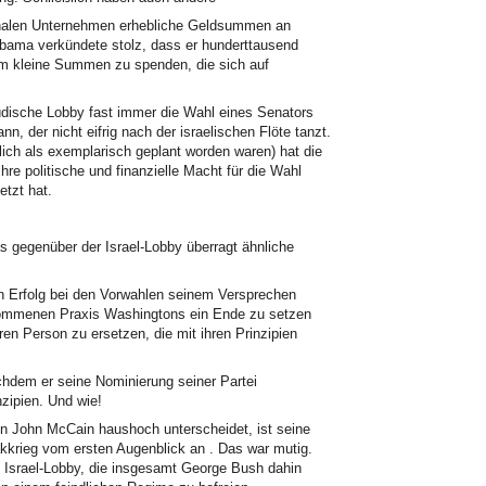
ionalen Unternehmen erhebliche Geldsummen an
ama verkündete stolz, dass er hunderttausend
hm kleine Summen zu spenden, die sich auf
üdische Lobby fast immer die Wahl eines Senators
n, der nicht eifrig nach der israelischen Flöte tanzt.
klich als exemplarisch geplant worden waren) hat die
ihre politische und finanzielle Macht für die Wahl
etzt hat.
egenüber der Israel-Lobby überragt ähnliche
 Erfolg bei den Vorwahlen seinem Versprechen
erkommenen Praxis Washingtons ein Ende zu setzen
eren Person zu ersetzen, die mit ihren Prinzipien
chdem er seine Nominierung seiner Partei
nzipien. Und wie!
on John McCain haushoch unterscheidet, ist seine
krieg vom ersten Augenblick an . Das war mutig.
e Israel-Lobby, die insgesamt George Bush dahin