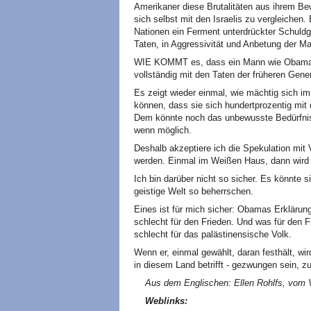
Amerikaner diese Brutalitäten aus ihrem Bew
sich selbst mit den Israelis zu vergleichen
Nationen ein Ferment unterdrückter Schuldg
Taten, in Aggressivität und Anbetung der Ma
WIE KOMMT es, dass ein Mann wie Obama, d
vollständig mit den Taten der früheren Gener
Es zeigt wieder einmal, wie mächtig sich i
können, dass sie sich hundertprozentig mit d
Dem könnte noch das unbewusste Bedürfnis 
wenn möglich.
Deshalb akzeptiere ich die Spekulation mit
werden. Einmal im Weißen Haus, dann wird
Ich bin darüber nicht so sicher. Es könnte s
geistige Welt so beherrschen.
Eines ist für mich sicher: Obamas Erklärun
schlecht für den Frieden. Und was für den Fr
schlecht für das palästinensische Volk.
Wenn er, einmal gewählt, daran festhält, wi
in diesem Land betrifft - gezwungen sein, zu 
Aus dem Englischen: Ellen Rohlfs, vom Ve
Weblinks: