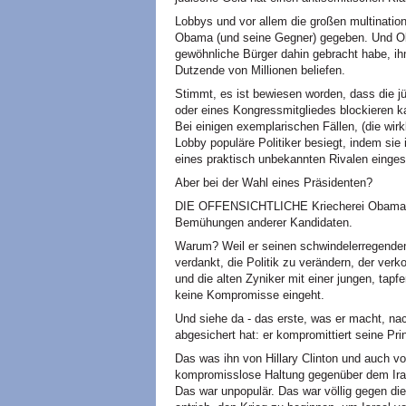
Lobbys und vor allem die großen multinat
Obama (und seine Gegner) gegeben. Und Ob
gewöhnliche Bürger dahin gebracht habe, i
Dutzende von Millionen beliefen.
Stimmt, es ist bewiesen worden, dass die j
oder eines Kongressmitgliedes blockieren kan
Bei einigen exemplarischen Fällen, (die wir
Lobby populäre Politiker besiegt, indem sie 
eines praktisch unbekannten Rivalen einges
Aber bei der Wahl eines Präsidenten?
DIE OFFENSICHTLICHE Kriecherei Obamas g
Bemühungen anderer Kandidaten.
Warum? Weil er seinen schwindelerregenden
verdankt, die Politik zu verändern, der v
und die alten Zyniker mit einer jungen, tapf
keine Kompromisse eingeht.
Und siehe da - das erste, was er macht, na
abgesichert hat: er kompromittiert seine Pri
Das was ihn von Hillary Clinton und auch v
kompromisslose Haltung gegenüber dem Irak
Das war unpopulär. Das war völlig gegen di