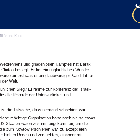
ilitär und Krieg
Wettrennens und gnadenlosen Kampfes hat Barak
 Clinton besiegt. Er hat ein unglaubliches Wunder
 wurde ein Schwarzer ein glaubwürdiger Kandidat für
 der Welt.
unlichen Sieg? Er rannte zur Konferenz der Israel-
ie alle Rekorde der Unterwürfigkeit und
 ist die Tatsache, dass niemand schockiert war.
iese mächtige Organisation hatte noch nie so etwas
len US-Staaten waren zusammengekommen, um die
 die zum Kowtow erschienen war, zu akzeptieren.
er hielten Reden und versuchten, einander mit