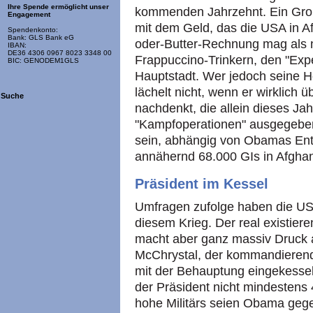
Ihre Spende ermöglicht unser
kommenden Jahrzehnt. Ein Großte
Engagement
mit dem Geld, das die USA in A
Spendenkonto:
Bank: GLS Bank eG
oder-Butter-Rechnung mag als 
IBAN:
DE36 4306 0967 8023 3348 00
Frappuccino-Trinkern, den "Expe
BIC: GENODEM1GLS
Hauptstadt. Wer jedoch seine He
lächelt nicht, wenn er wirklich ü
Suche
nachdenkt, die allein dieses Ja
"Kampfoperationen" ausgegebe
sein, abhängig von Obamas Ent
annähernd 68.000 GIs in Afghan
Präsident im Kessel
Umfragen zufolge haben die U
diesem Krieg. Der real existiere
macht aber ganz massiv Druck a
McChrystal, der kommandierend
mit der Behauptung eingekesselt,
der Präsident nicht mindestens
hohe Militärs seien Obama gegen