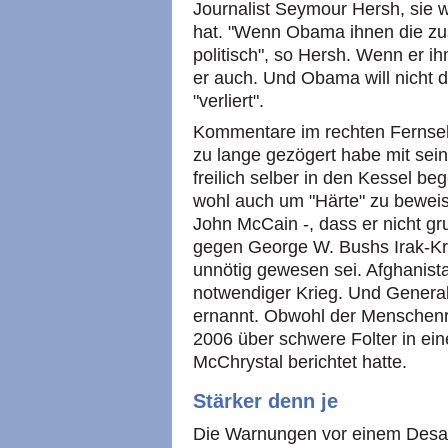
Journalist Seymour Hersh, sie w
hat. "Wenn Obama ihnen die zusät
politisch", so Hersh. Wenn er ihne
er auch. Und Obama will nicht d
"verliert".
Kommentare im rechten Fernsehs
zu lange gezögert habe mit sei
freilich selber in den Kessel b
wohl auch um "Härte" zu bewei
John McCain -, dass er nicht gr
gegen George W. Bushs Irak-Kr
unnötig gewesen sei. Afghanista
notwendiger Krieg. Und Genera
ernannt. Obwohl der Menschen
2006 über schwere Folter in eine
McChrystal berichtet hatte.
Stärker denn je
Die Warnungen vor einem Desas