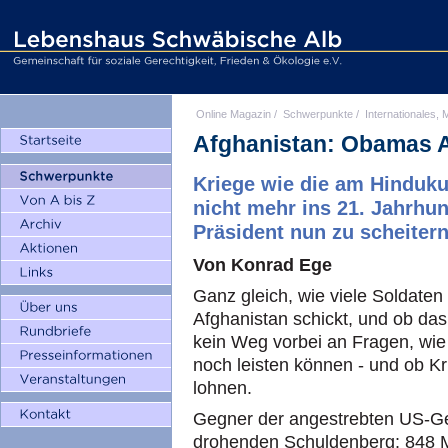
Online Magazin
/
Schwerpunkte
/
Internationales, M
Afghanistan: Obamas 
Kriege wie die am Hinduku
nicht mehr ins 21. Jahrhun
Präsident nun zu scheiter
Von Konrad Ege
Ganz gleich, wie viele Soldaten
Afghanistan schickt, und ob das 
kein Weg vorbei an Fragen, wie 
noch leisten können - und ob K
lohnen.
Gegner der angestrebten US-Ge
drohenden Schuldenberg: 848 Mi