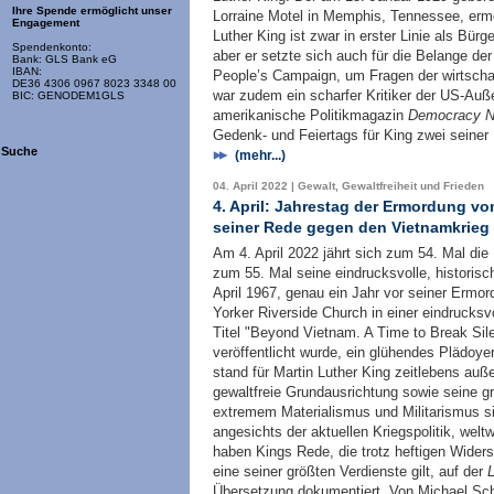
Ihre Spende ermöglicht unser
Lorraine Motel in Memphis, Tennessee, ermo
Engagement
Luther King ist zwar in erster Linie als Bürg
Spendenkonto:
aber er setzte sich auch für die Belange der
Bank: GLS Bank eG
IBAN:
People’s Campaign, um Fragen der wirtscha
DE36 4306 0967 8023 3348 00
war zudem ein scharfer Kritiker der US-Auß
BIC: GENODEM1GLS
amerikanische Politikmagazin
Democracy N
Gedenk- und Feiertags für King zwei seiner 
Suche
(mehr...)
04. April 2022 | Gewalt, Gewaltfreiheit und Frieden
4. April: Jahrestag der Ermordung vo
seiner Rede gegen den Vietnamkrieg
Am 4. April 2022 jährt sich zum 54. Mal di
zum 55. Mal seine eindrucksvolle, historis
April 1967, genau ein Jahr vor seiner Ermord
Yorker Riverside Church in einer eindrucksv
Titel "Beyond Vietnam. A Time to Break Sil
veröffentlicht wurde, ein glühendes Plädoy
stand für Martin Luther King zeitlebens auße
gewaltfreie Grundausrichtung sowie seine g
extremem Materialismus und Militarismus si
angesichts der aktuellen Kriegspolitik, weltw
haben Kings Rede, die trotz heftigen Widersp
eine seiner größten Verdienste gilt, auf der
Übersetzung dokumentiert. Von Michael Sc