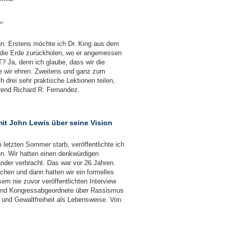
en
un: Erstens möchte ich Dr. King aus dem
 die Erde zurückholen, wo er angemessen
 Ja, denn ich glaube, dass wir die
ie wir ehren. Zweitens und ganz zum
 drei sehr praktische Lektionen teilen,
erend Richard R. Fernandez.
it John Lewis über seine Vision
letzten Sommer starb, veröffentlichte ich
en. Wir hatten einen denkwürdigen
nder verbracht. Das war vor 26 Jahren.
ochen und dann hatten wir ein formelles
sem nie zuvor veröffentlichten Interview
r und Kongressabgeordnete über Rassismus
 und Gewaltfreiheit als Lebensweise. Von