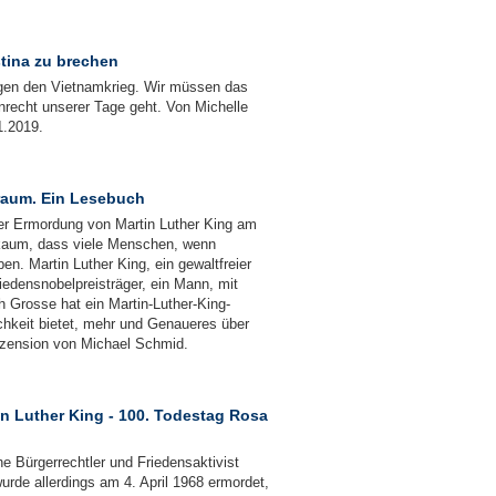
stina zu brechen
egen den Vietnamkrieg. Wir müssen das
recht unserer Tage geht. Von Michelle
.2019.
Traum. Ein Lesebuch
der Ermordung von Martin Luther King am
 kaum, dass viele Menschen, wenn
en. Martin Luther King, ein gewaltfreier
iedensnobelpreisträger, ein Mann, mit
h Grosse hat ein Martin-Luther-King-
hkeit bietet, mehr und Genaueres über
ezension von Michael Schmid.
in Luther King - 100. Todestag Rosa
 Bürgerrechtler und Friedensaktivist
urde allerdings am 4. April 1968 ermordet,