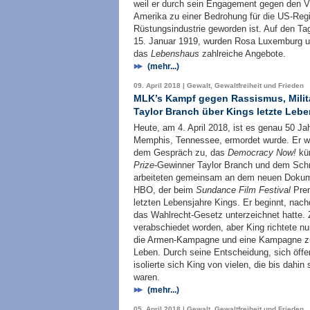
weil er durch sein Engagement gegen den V
Amerika zu einer Bedrohung für die US-Reg
Rüstungsindustrie geworden ist. Auf den Ta
15. Januar 1919, wurden Rosa Luxemburg un
das
Lebenshaus
zahlreiche Angebote.
(mehr...)
09. April 2018 | Gewalt, Gewaltfreiheit und Frieden
MLK’s Kampf gegen Rassismus, Milita
Taylor Branch über Kings letzte Lebe
Heute, am 4. April 2018, ist es genau 50 Jah
Memphis, Tennessee, ermordet wurde. Er war
dem Gespräch zu, das
Democracy Now!
kür
Prize
-Gewinner Taylor Branch und dem Schrif
arbeiteten gemeinsam an dem neuen Dokum
HBO, der beim
Sundance Film Festival
Prem
letzten Lebensjahre Kings. Er beginnt, na
das Wahlrecht-Gesetz unterzeichnet hatte.
verabschiedet worden, aber King richtete nu
die Armen-Kampagne und eine Kampagne zu
Leben. Durch seine Entscheidung, sich öffe
isolierte sich King von vielen, die bis dahi
waren.
(mehr...)
05. April 2018 | Gewalt, Gewaltfreiheit und Frieden