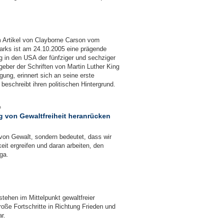
m Artikel von Clayborne Carson vom
rks ist am 24.10.2005 eine prägende
g in den USA der fünfziger und sechziger
eber der Schriften von Martin Luther King
ung, erinnert sich an seine erste
eschreibt ihren politischen Hintergrund.
n
 von Gewaltfreiheit heranrücken
t von Gewalt, sondern bedeutet, dass wir
eit ergreifen und daran arbeiten, den
ga.
tehen im Mittelpunkt gewaltfreier
oße Fortschritte in Richtung Frieden und
r.