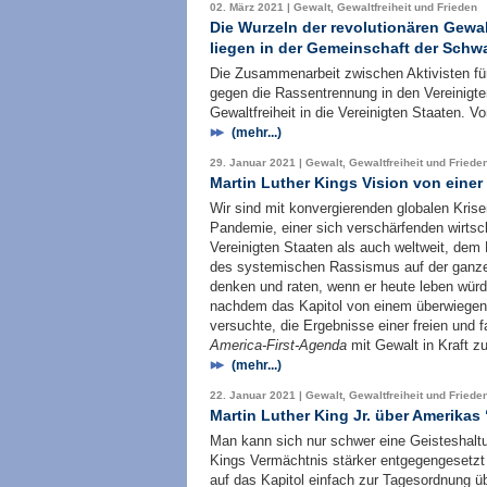
02. März 2021 | Gewalt, Gewaltfreiheit und Frieden
Die Wurzeln der revolutionären Gewalt
liegen in der Gemeinschaft der Schw
Die Zusammenarbeit zwischen Aktivisten fü
gegen die Rassentrennung in den Vereinigten
Gewaltfreiheit in die Vereinigten Staaten. 
(mehr...)
29. Januar 2021 | Gewalt, Gewaltfreiheit und Friede
Martin Luther Kings Vision von einer 
Wir sind mit konvergierenden globalen Krisen
Pandemie, einer sich verschärfenden wirtsch
Vereinigten Staaten als auch weltweit, dem
des systemischen Rassismus auf der ganze
denken und raten, wenn er heute leben wür
nachdem das Kapitol von einem überwiegen
versuchte, die Ergebnisse einer freien und 
America-First-Agenda
mit Gewalt in Kraft z
(mehr...)
22. Januar 2021 | Gewalt, Gewaltfreiheit und Friede
Martin Luther King Jr. über Amerikas
Man kann sich nur schwer eine Geisteshaltu
Kings Vermächtnis stärker entgegengesetzt 
auf das Kapitol einfach zur Tagesordnung