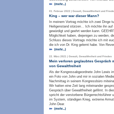
(mehr...)
01. Februar 2022 | Gewalt, Gewaltfreiheit und Fried
King – wer war dieser Mann?
In meinem Vortrag möchte ich zwei Dinge t
Heiligenstand stürzen… Ich möchte ihn auf
gewürdigt und geehrt werden kann. GEEHRT?
Möglichkeit haben, diejenigen zu werden, d
Schluss dieses Vortrags möchte ich mit euch
die ich von Dr. King gelernt habe. Von Rev
(mehr...)
22. März 2021 | Gewalt, Gewaltfreiheit und Frieden
Mein verloren geglaubtes Gespräch m
von Gewaltfreiheit
Als der Kongressabgeordnete John Lewis im 
ein Foto von John und mir in sozialen Medi
Nachmittag in seinem Kongressbüro miteina
Wir hatten eine Zeit lang miteinander gespr
Gespräch über Gewaltfreiheit gefilmt. In die
spricht der verstorbene Bürgerrechtsführe
im System, ständigen Krieg, extreme Armut
John Dear.
(mehr...)