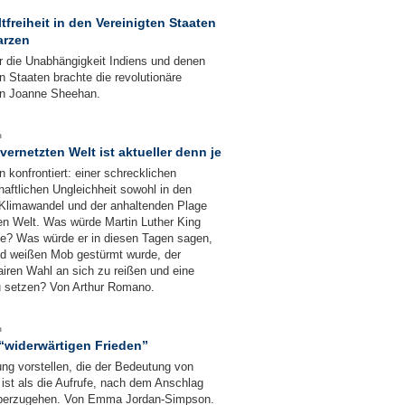
freiheit in den Vereinigten Staaten
arzen
r die Unabhängigkeit Indiens und denen
 Staaten brachte die revolutionäre
Von Joanne Sheehan.
n
vernetzten Welt ist aktueller denn je
 konfrontiert: einer schrecklichen
aftlichen Ungleichheit sowohl in den
 Klimawandel und der anhaltenden Plage
n Welt. Was würde Martin Luther King
de? Was würde er in diesen Tagen sagen,
d weißen Mob gestürmt wurde, der
fairen Wahl an sich zu reißen und eine
u setzen? Von Arthur Romano.
n
 “widerwärtigen Frieden”
ng vorstellen, die der Bedeutung von
ist als die Aufrufe, nach dem Anschlag
 überzugehen. Von Emma Jordan-Simpson.