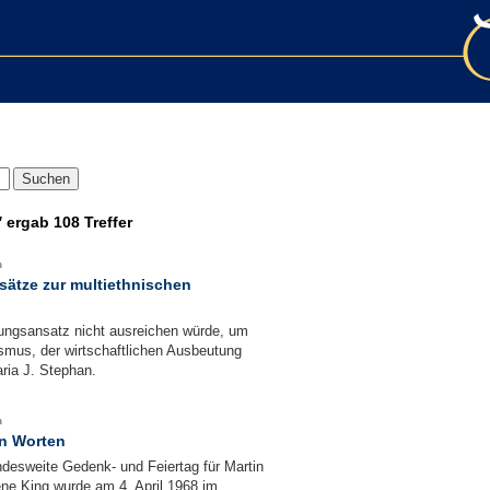
"
ergab
108 Treffer
n
sätze zur multiethnischen
lungsansatz nicht ausreichen würde, um
smus, der wirtschaftlichen Ausbeutung
ria J. Stephan.
n
en Worten
desweite Gedenk- und Feiertag für Martin
ne King wurde am 4. April 1968 im