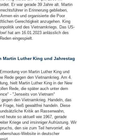
rdet. Er war gerade 39 Jahre alt. Martin
errechtsführer in Erinnerung geblieben,
 Armen ein und organisierte die Poor
ftlichen Gerechtigkeit anzugehen. King
enpolitik und des Vietnamkriegs. Das US-
ow!
hat am 16.01.2023 anlässlich des
Reden eingespielt.
n Martin Luther King und Jahrestag
e Ermordung von Martin Luther King und
che Rede gegen den Vietnamkrieg. Am 4.
ung, hielt Martin Luther King in der New
ollen Rede, die später auch unter dem
ence" - "Jenseits von Vietnam"
er gegen den Vietnamkrieg. Handeln, das
r Frage, hieß gewaltfrei handeln. Diese
rundsätzliche Kritik an Rassenwahn,
nd heute so aktuell wie 1967, gerade
eiter Kriege und irrsinniger Aufrüstung. Wir
ruchs, den sie zum Teil hervorrief, als
Lebenshaus
-Website in deutscher
hmid.