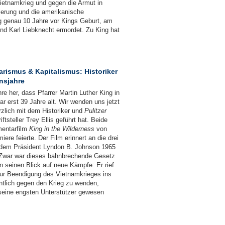
ietnamkrieg und gegen die Armut in
ierung und die amerikanische
g genau 10 Jahre vor Kings Geburt, am
d Karl Liebknecht ermordet. Zu King hat
rismus & Kapitalismus: Historiker
nsjahre
re her, dass Pfarrer Martin Luther King in
 erst 39 Jahre alt. Wir wenden uns jetzt
zlich mit dem Historiker und
Pulitzer
tsteller Trey Ellis geführt hat. Beide
entarfilm
King in the Wilderness
von
iere feierte. Der Film erinnert an die drei
chdem Präsident Lyndon B. Johnson 1965
 Zwar war dieses bahnbrechende Gesetz
n seinen Blick auf neue Kämpfe: Er rief
r Beendigung des Vietnamkrieges ins
ntlich gegen den Krieg zu wenden,
n seine engsten Unterstützer gewesen