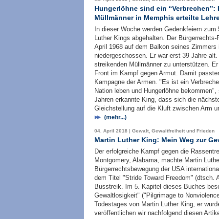
Hungerlöhne sind ein “Verbrechen”: 
Müllmänner in Memphis erteilte Lehr
In dieser Woche werden Gedenkfeiern zum 5
Luther Kings abgehalten. Der Bürgerrechts-
April 1968 auf dem Balkon seines Zimmers 
niedergeschossen. Er war erst 39 Jahre alt.
streikenden Müllmänner zu unterstützen. Er
Front im Kampf gegen Armut. Damit passten s
Kampagne der Armen. "Es ist ein Verbreche
Nation leben und Hungerlöhne bekommen", s
Jahren erkannte King, dass sich die nächs
Gleichstellung auf die Kluft zwischen Arm 
(mehr...)
04. April 2018 | Gewalt, Gewaltfreiheit und Frieden
Martin Luther King: Mein Weg zur Gew
Der erfolgreiche Kampf gegen die Rassentr
Montgomery, Alabama, machte Martin Luther
Bürgerrechtsbewegung der USA international 
dem Titel "Stride Toward Freedom" (dtsch. A
Busstreik. Im 5. Kapitel dieses Buches bes
Gewaltlosigkeit" ("Pilgrimage to Nonviolence
Todestages von Martin Luther King, er wurd
veröffentlichen wir nachfolgend diesen Artike