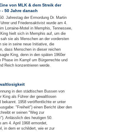
Eine von MLK & dem Streik der
e - 50 Jahre danach
0. Jahrestag der Ermordung Dr. Martin
Führer und Friedensaktivist wurde am 4.
im Lorraine-Motel in Memphis, Tennessee,
 King hielt sich in Memphis auf, um die
 sah sie als Menschen an der vordersten
ie in seine neue Initiative, die
n, dass Menschen in dieser reichen
agte King, denn in den späten 1960er
te Phase im Kampf um Bürgerrechte und
und Reich konzentrieren werde.
altlosigkeit
ennung in den städtischen Bussen von
 King als Führer der gewaltlosen
bekannt. 1958 veröffentlichte er unter
usgabe: "Freiheit") einen Bericht über den
chreibt er seinen "Weg zur
"). Anlässlich des heutigen 50.
e am 4. April 1968 ermordet,
l, in dem er schildert, wie er zur