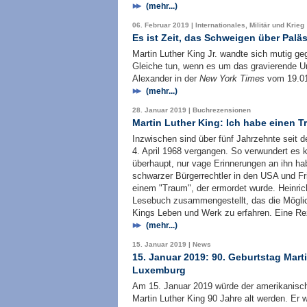
(mehr...)
06. Februar 2019 | Internationales, Militär und Krieg
Es ist Zeit, das Schweigen über Palä
Martin Luther King Jr. wandte sich mutig g
Gleiche tun, wenn es um das gravierende Un
Alexander in der
New York Times
vom 19.01
(mehr...)
28. Januar 2019 | Buchrezensionen
Martin Luther King: Ich habe einen 
Inzwischen sind über fünf Jahrzehnte seit 
4. April 1968 vergangen. So verwundert es
überhaupt, nur vage Erinnerungen an ihn hab
schwarzer Bürgerrechtler in den USA und Fr
einem "Traum", der ermordet wurde. Heinric
Lesebuch zusammengestellt, das die Möglic
Kings Leben und Werk zu erfahren. Eine R
(mehr...)
15. Januar 2019 | News
15. Januar 2019: 90. Geburtstag Mart
Luxemburg
Am 15. Januar 2019 würde der amerikanische
Martin Luther King 90 Jahre alt werden. Er w