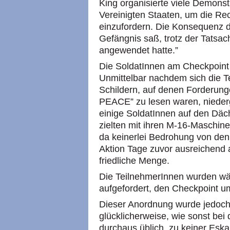
King organisierte viele Demonst
Vereinigten Staaten, um die Re
einzufordern. Die Konsequenz d
Gefängnis saß, trotz der Tatsac
angewendet hatte.”
Die SoldatInnen am Checkpoint 
Unmittelbar nachdem sich die T
Schildern, auf denen Forderunge
PEACE” zu lesen waren, niederge
einige SoldatInnen auf den Dä
zielten mit ihren M-16-Maschin
da keinerlei Bedrohung von den
Aktion Tage zuvor ausreichend a
friedliche Menge.
Die TeilnehmerInnen wurden wä
aufgefordert, den Checkpoint u
Dieser Anordnung wurde jedoch 
glücklicherweise, wie sonst bei 
durchaus üblich, zu keiner Esk