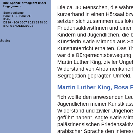
Ihre Spende ermöglicht unser
Die ca. 40 Menschen, die währe
Engagement
Spendenkonto:
kurzerhand in einen Hörsaal bz
Bank: GLS Bank eG
IBAN:
setzten sich zusammen aus loka
DE36 4306 0967 8023 3348 00
BIC: GENODEM1GLS
FriedensaktivistInnen und eine
Kindern und Jugendlichen, die be
Künstlerin Katie Miranda aus S
Suche
Kunstunterricht erhalten. Das 
war die Bürgerrechtsbewegung d
Martin Luther King, ziviler Ung
Widerstand von Afroamerikaner
Segregation geprägten Umfeld.
Martin Luther King, Rosa P
“Ich wollte den anwesenden Le
Jugendlichen meiner Kunstklasse
Widerstand und ziviler Ungehor
geführt haben”, sagte Katie Mir
palästinensischen Friedensaktiv
arabischer Sprache den interes