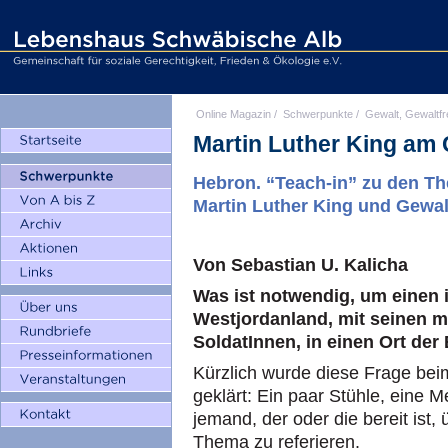
Online Magazin
/
Schwerpunkte
/
Gewalt, Gewaltfr
Martin Luther King am
Hebron. “Teach-in” zu den 
Martin Luther King und Gewalt
Von Sebastian U. Kalicha
Was ist notwendig, um einen 
Westjordanland, mit seinen m
SoldatInnen, in einen Ort de
Kürzlich wurde diese Frage be
geklärt: Ein paar Stühle, eine 
jemand, der oder die bereit ist
Thema zu referieren.