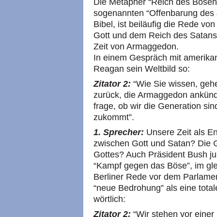
Die Metapher “Reich des Bösen” 
sogenannten “Offenbarung des J
Bibel, ist beiläufig die Rede v
Gott und dem Reich des Satans, d
Zeit von Armaggedon.
In einem Gespräch mit amerikan
Reagan sein Weltbild so:
Zitator 2:
“Wie Sie wissen, gehe
zurück, die Armaggedon ankündi
frage, ob wir die Generation sind
zukommt”.
1. Sprecher:
Unsere Zeit als E
zwischen Gott und Satan? Die 
Gottes? Auch Präsident Bush jun
“Kampf gegen das Böse”, im glei
Berliner Rede vor dem Parlamen
“neue Bedrohung” als eine total
wörtlich:
Zitator 2:
“Wir stehen vor einer 