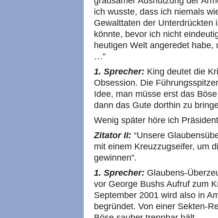
grausamer Ausnutzung der Arm
ich wusste, dass ich niemals 
Gewalttaten der Unterdrückten
könnte, bevor ich nicht eindeut
heutigen Welt angeredet habe, 
…”
1. Sprecher:
King deutet die Kr
Obsession. Die Führungsspitze
Idee, man müsse erst das Böse
dann das Gute dorthin zu bring
Wenig später höre ich Präsident
Zitator II:
“Unsere Glaubensübe
mit einem Kreuzzugseifer, um di
gewinnen”.
1. Sprecher:
Glaubens-Überzeu
vor George Bushs Aufruf zum 
September 2001 wird also in Ame
begründet. Von einer Sekten-Reli
Böse sauber trennbar hält.