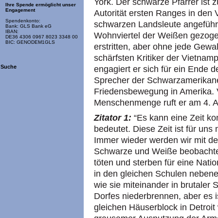
York. Der schwarze Pfarrer ist 
Ihre Spende ermöglicht unser
Engagement
Autorität ersten Ranges in den V
Spendenkonto:
schwarzen Landsleute angeführt,
Bank: GLS Bank eG
IBAN:
Wohnviertel der Weißen gezogen
DE36 4306 0967 8023 3348 00
BIC: GENODEM1GLS
erstritten, aber ohne jede Gewal
schärfsten Kritiker der Vietnamp
Suche
engagiert er sich für ein Ende 
Sprecher der Schwarzamerikaner
Friedensbewegung in Amerika. V
Menschenmenge ruft er am 4. Ap
Zitator 1:
“Es kann eine Zeit k
bedeutet. Diese Zeit ist für un
Immer wieder werden wir mit der
Schwarze und Weiße beobachte
töten und sterben für eine Nation
in den gleichen Schulen nebene
wie sie miteinander in brutaler 
Dorfes niederbrennen, aber es i
gleichen Häuserblock in Detroi