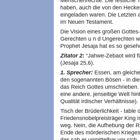
Menschenrechte. Die festliche Ta
haben, auch die von den Hecken
eingeladen waren. Die Letzten a
im Neuen Testament.
Die Vision eines großen Gottes
Gerechten u n d Ungerechten w
Prophet Jesaja hat es so geseh
Zitator 2:
“Jahwe-Zebaot wird fü
(Jesaja 25,6).
1. Sprecher:
Essen, am gleiche
den sogenannten Bösen - in di
das Reich Gottes umschrieben. 
eine andere, jenseitige Welt hi
Qualität irdischer Verhältnisse).
Tisch der Brüderlichkeit - table
Friedensnobelpreisträger King i
weg. Nein, die Aufhebung der 
Ende des mörderischen Krieges
das sah er unmittelbar vor sich, 