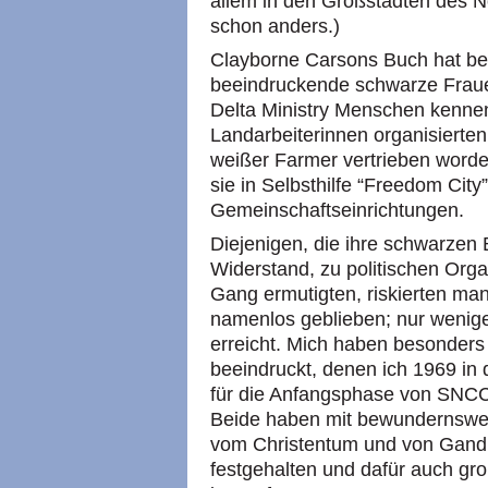
allem in den Großstädten des 
schon anders.)
Clayborne Carsons Buch hat bei
beeindruckende schwarze Fraue
Delta Ministry Menschen kennen
Landarbeiterinnen organisierte
weißer Farmer vertrieben worde
sie in Selbsthilfe “Freedom Cit
Gemeinschaftseinrichtungen.
Diejenigen, die ihre schwarzen
Widerstand, zu politischen Org
Gang ermutigten, riskierten man
namenlos geblieben; nur wenig
erreicht. Mich haben besonder
beeindruckt, denen ich 1969 in
für die Anfangsphase von
SNC
Beide haben mit bewundernswer
vom Christentum und von Gandhi 
festgehalten und dafür auch gr