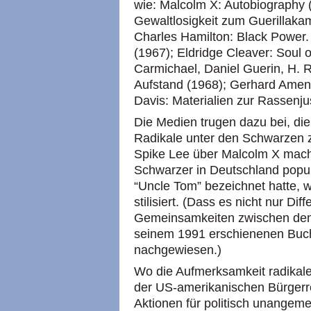
wie: Malcolm X: Autobiography 
Gewaltlosigkeit zum Guerillaka
Charles Hamilton: Black Power. P
(1967); Eldridge Cleaver: Soul 
Carmichael, Daniel Guerin, H.
Aufstand (1968); Gerhard Amend
Davis: Materialien zur Rassenjus
Die Medien trugen dazu bei, di
Radikale unter den Schwarzen z
Spike Lee über Malcolm X mach
Schwarzer in Deutschland popul
“Uncle Tom” bezeichnet hatte, 
stilisiert. (Dass es nicht nur D
Gemeinsamkeiten zwischen den 
seinem 1991 erschienenen Buc
nachgewiesen.)
Wo die Aufmerksamkeit radikal
der US-amerikanischen Bürgerre
Aktionen für politisch unangemes