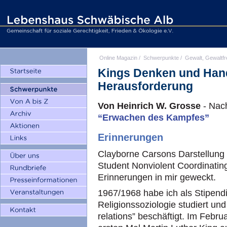
Online Magazin
/
Schwerpunkte
/
Gewalt, Gewaltfr
Kings Denken und Hand
Herausforderung
Von Heinrich W. Grosse
- Nach
“Erwachen des Kampfes”
Erinnerungen
Clayborne Carsons Darstellung
Student Nonviolent Coordinatin
Erinnerungen in mir geweckt.
1967/1968 habe ich als Stipendi
Religionssoziologie studiert und
relations” beschäftigt. Im Febr