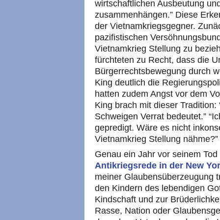
wirtschaftlichen Ausbeutung und
zusammenhängen.” Diese Erkennt
der Vietnamkriegsgegner. Zunäch
pazifistischen Versöhnungsbund
Vietnamkrieg Stellung zu bezie
fürchteten zu Recht, dass die U
Bürgerrechtsbewegung durch we
King deutlich die Regierungspolit
hatten zudem Angst vor dem Vorw
King brach mit dieser Tradition:
Schweigen Verrat bedeutet.” “Ic
gepredigt. Wäre es nicht inkon
Vietnamkrieg Stellung nähme?”
Genau ein Jahr vor seinem Tod e
Antikriegsrede in der New Yo
meiner Glaubensüberzeugung tr
den Kindern des lebendigen Got
Kindschaft und zur Brüderlichkei
Rasse, Nation oder Glaubensgem