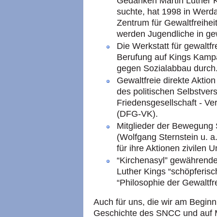
Gedanken Martin Luther K
suchte, hat 1998 in Werd
Zentrum für Gewaltfreihei
werden Jugendliche in gew
Die Werkstatt für gewaltfr
Berufung auf Kings Kam
gegen Sozialabbau durch
Gewaltfreie direkte Aktion 
des politischen Selbstve
Friedensgesellschaft - Ve
(DFG-VK).
Mitglieder der Bewegung 
(Wolfgang Sternstein u. a
für ihre Aktionen zivilen
“Kirchenasyl” gewährende
Luther Kings “schöpferis
“Philosophie der Gewaltfre
Auch für uns, die wir am Begin
Geschichte des
SNCC
und auf 