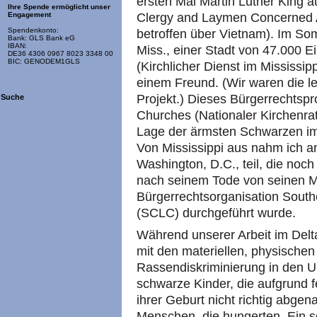
ersten Mal Martin Luther King a
Ihre Spende ermöglicht unser
Clergy and Laymen Concerned A
Engagement
Spendenkonto:
betroffen über Vietnam). Im Som
Bank: GLS Bank eG
IBAN:
Miss., einer Stadt von 47.000 E
DE36 4306 0967 8023 3348 00
BIC: GENODEM1GLS
(Kirchlicher Dienst im Mississi
einem Freund. (Wir waren die l
Projekt.) Dieses Bürgerrechtspr
Suche
Churches (Nationaler Kirchenra
Lage der ärmsten Schwarzen im
Von Mississippi aus nahm ich 
Washington,
D.C.,
teil, die noc
nach seinem Tode von seinen Mit
Bürgerrechtsorganisation South
(SCLC) durchgeführt wurde.
Während unserer Arbeit im Delt
mit den materiellen, physische
Rassendiskriminierung in den
U
schwarze Kinder, die aufgrund f
ihrer Geburt nicht richtig abge
Menschen, die hungerten. Ein 