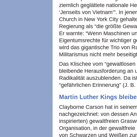
ziemlich geglättete nationale He
‘Jenseits von Vietnam’”. In jene
Church in New York City gehalt
Regierung als “die größte Gewal
Er warnte: “Wenn Maschinen un
Eigentumsrechte für wichtiger 
wird das gigantische Trio von 
Militarismus nicht mehr beseiti
Das Klischee vom “gewaltlosen 
bleibende Herausforderung an u
Radikalität auszublenden. Da i
“gefährlichen Erinnerung” (J. B.
Martin Luther Kings bleib
Clayborne Carson hat in seine
nachgezeichnet: von dessen Anfä
inspirierten) gewaltfreien Gras
Organisation, in der gewaltfre
von Schwarzen und Weißen zun