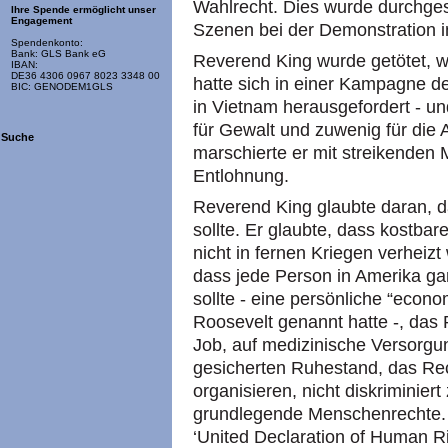
Wahlrecht. Dies wurde durchgese
Ihre Spende ermöglicht unser
Engagement
Szenen bei der Demonstration i
Spendenkonto:
Bank: GLS Bank eG
Reverend King wurde getötet, w
IBAN:
DE36 4306 0967 8023 3348 00
hatte sich in einer Kampagne de
BIC: GENODEM1GLS
in Vietnam herausgefordert - un
für Gewalt und zuwenig für die
Suche
marschierte er mit streikenden M
Entlohnung.
Reverend King glaubte daran, da
sollte. Er glaubte, dass kostb
nicht in fernen Kriegen verheizt
dass jede Person in Amerika g
sollte - eine persönliche “economi
Roosevelt genannt hatte -, das 
Job, auf medizinische Versorgu
gesicherten Ruhestand, das Rec
organisieren, nicht diskriminie
grundlegende Menschenrechte. 
‘United Declaration of Human Ri