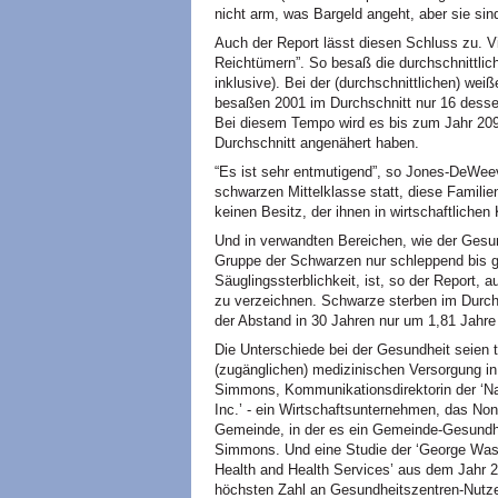
nicht arm, was Bargeld angeht, aber sie sin
Auch der Report lässt diesen Schluss zu. V
Reichtümern”. So besaß die durchschnittli
inklusive). Bei der (durchschnittlichen) we
besaßen 2001 im Durchschnitt nur 16
desse
Bei diesem Tempo wird es bis zum Jahr 2099
Durchschnitt angenähert haben.
“Es ist sehr entmutigend”, so Jones-DeWeeve
schwarzen Mittelklasse statt, diese Familie
keinen Besitz, der ihnen in wirtschaftlichen
Und in verwandten Bereichen, wie der Gesund
Gruppe der Schwarzen nur schleppend bis g
Säuglingssterblichkeit, ist, so der Report, 
zu verzeichnen. Schwarze sterben im Durchs
der Abstand in 30 Jahren nur um 1,81 Jahre 
Die Unterschiede bei der Gesundheit seien t
(zugänglichen) medizinischen Versorgung i
Simmons, Kommunikationsdirektorin der ‘Na
Inc.’ - ein Wirtschaftsunternehmen, das Nonp
Gemeinde, in der es ein Gemeinde-Gesundhe
Simmons. Und eine Studie der ‘George Wash
Health and Health Services’ aus dem Jahr 20
höchsten Zahl an Gesundheitszentren-Nutzer