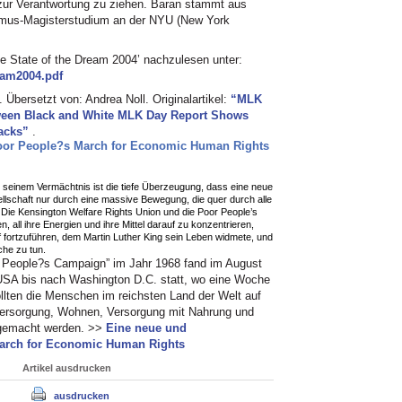
zur Verantwortung zu ziehen. Baran stammt aus
ismus-Magisterstudium an der
NYU
(New York
e State of the Dream 2004’ nachzulesen unter:
eam2004.pdf
Übersetzt von: Andrea Noll. Originalartikel:
“MLK
ween Black and White
MLK
Day Report Shows
lacks”
.
oor People?s March for Economic Human Rights
 seinem Vermächtnis ist die tiefe Überzeugung, dass eine neue
llschaft nur durch eine massive Bewegung, die quer durch alle
 Die Kensington Welfare Rights Union und die Poor People’s
ll ihre Energien und ihre Mittel darauf zu konzentrieren,
 fortzuführen, dem Martin Luther King sein Leben widmete, und
iche zu tun.
r People?s Campaign” im Jahr 1968 fand im August
USA
bis nach Washington
D.C.
statt, wo eine Woche
sollten die Menschen im reichsten Land der Welt auf
ersorgung, Wohnen, Versorgung mit Nahrung und
 gemacht werden. >>
Eine neue und
arch for Economic Human Rights
Artikel ausdrucken
ausdrucken