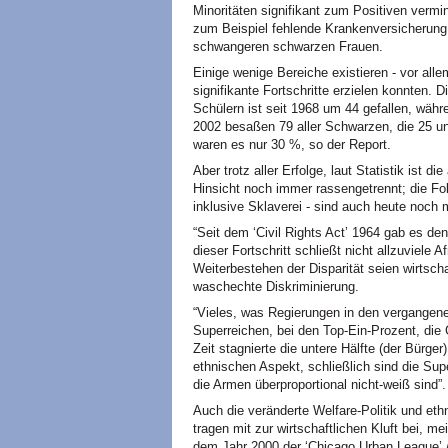
Minoritäten signifikant zum Positiven verm
zum Beispiel fehlende Krankenversicherung
schwangeren schwarzen Frauen.
Einige wenige Bereiche existieren - vor all
signifikante Fortschritte erzielen konnten.
Schülern ist seit 1968 um 44
gefallen, währ
2002 besaßen 79
aller Schwarzen, die 25 u
waren es nur 30 %, so der Report.
Aber trotz aller Erfolge, laut Statistik ist d
Hinsicht noch immer rassengetrennt; die Fo
inklusive Sklaverei - sind auch heute noch 
“Seit dem ‘Civil Rights Act’ 1964 gab es de
dieser Fortschritt schließt nicht allzuviele
Weiterbestehen der Disparität seien wirtscha
waschechte Diskriminierung.
“Vieles, was Regierungen in den vergangene
Superreichen, bei den Top-Ein-Prozent, die 
Zeit stagnierte die untere Hälfte (der Bürge
ethnischen Aspekt, schließlich sind die Su
die Armen überproportional nicht-weiß sind”.
Auch die veränderte Welfare-Politik und ethn
tragen mit zur wirtschaftlichen Kluft bei, me
dem Jahr 2000 der ‘Chicago Urban League’ 