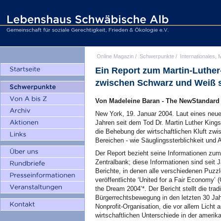
Online Magazin
/
Schwerpunkte
/
Internationales, M
Ein Report zum Martin-Luther
zwischen Schwarz und Weiß 
Von Madeleine Baran - The NewStandard 
New York, 19. Januar 2004. Laut eines neu
Jahren seit dem Tod Dr. Martin Luther Kings
die Behebung der wirtschaftlichen Kluft zw
Bereichen - wie Säuglingssterblichkeit und Ar
Der Report bezieht seine Informationen zu
Zentralbank; diese Informationen sind seit J
Berichte, in denen alle verschiedenen Puz
veröffentlichte ‘United for a Fair Economy’ 
the Dream 2004’*. Der Bericht stellt die tradi
Bürgerrechtsbewegung in den letzten 30 Jahr
Nonprofit-Organisation, die vor allem Licht
wirtschaftlichen Unterschiede in der amerika