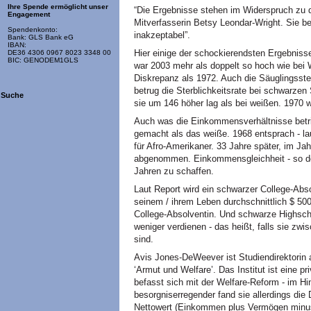
Ihre Spende ermöglicht unser
“Die Ergebnisse stehen im Widerspruch zu 
Engagement
Mitverfasserin Betsy Leondar-Wright. Sie b
Spendenkonto:
inakzeptabel”.
Bank: GLS Bank eG
IBAN:
Hier einige der schockierendsten Ergebnisse
DE36 4306 0967 8023 3348 00
BIC: GENODEM1GLS
war 2003 mehr als doppelt so hoch wie bei
Diskrepanz als 1972. Auch die Säuglingsster
betrug die Sterblichkeitsrate bei schwarze
Suche
sie um 146
höher lag als bei weißen. 1970
Auch was die Einkommensverhältnisse betrif
gemacht als das weiße. 1968 entsprach - la
für Afro-Amerikaner. 33 Jahre später, im Jah
abgenommen. Einkommensgleichheit - so de
Jahren zu schaffen.
Laut Report wird ein schwarzer College-Abso
seinem / ihrem Leben durchschnittlich $ 500
College-Absolventin. Und schwarze Highsch
weniger verdienen - das heißt, falls sie zw
sind.
Avis Jones-DeWeever ist Studiendirektorin 
‘Armut und Welfare’. Das Institut ist eine 
befasst sich mit der Welfare-Reform - im Hi
besorgniserregender fand sie allerdings die 
Nettowert (Einkommen plus Vermögen minus 