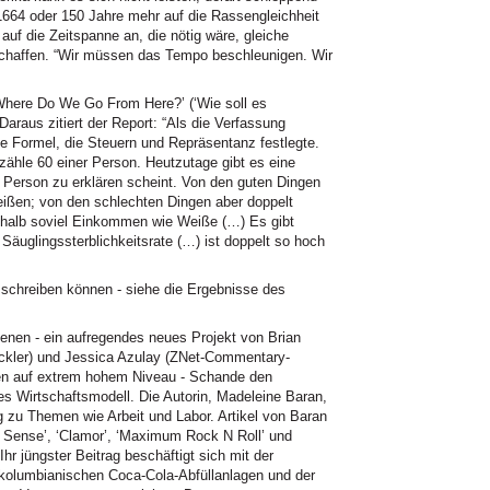
1664 oder 150 Jahre mehr auf die Rassengleichheit
 auf die Zeitspanne an, die nötig wäre, gleiche
schaffen. “Wir müssen das Tempo beschleunigen. Wir
 ‘Where Do We Go From Here?’ (‘Wie soll es
Daraus zitiert der Report: “Als die Verfassung
e Formel, die Steuern und Repräsentanz festlegte.
 zähle 60
einer Person. Heutzutage gibt es eine
r Person zu erklären scheint. Von den guten Dingen
Weißen; von den schlechten Dingen aber doppelt
 halb soviel Einkommen wie Weiße (…) Es gibt
 Säuglingssterblichkeitsrate (…) ist doppelt so hoch
 schreiben können - siehe die Ergebnisse des
ienen - ein aufregendes neues Projekt von Brian
ickler) und Jessica Azulay (ZNet-Commentary-
hten auf extrem hohem Niveau - Schande den
es Wirtschaftsmodell. Die Autorin, Madeleine Baran,
ßig zu Themen wie Arbeit und Labor. Artikel von Baran
 & Sense’, ‘Clamor’, ‘Maximum Rock N Roll’ und
hr jüngster Beitrag beschäftigt sich mit der
kolumbianischen Coca-Cola-Abfüllanlagen und der