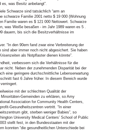
d es, was Besitz anbelangt”.
iele Schwarze sind tatsächlich “arm an
che schwarze Familie 2001 netto $ 19 000 (Wohnung
ißen Familie waren es $ 121 000 Nettowert. Schwarze
n, was Weiße besaßen - im Jahr 1989 waren es 5
.
 dauern, bis sich die Besitzverhältnisse im
r. “In den 90ern fand zwar eine Verbreiterung der
n sind aber immer noch nicht abgesichert. Sie haben
 Krisenzeiten als Notpflaster dienen könnte”.
heit, verbessern sich die Verhältnisse für die
ar nicht. Neben der zunehmenden Disparität bei der
auch eine geringere durchschnittliche Lebenserwartung
chnitt fast 6 Jahre früher. In diesem Bereich wurde
verringert.
eilweise mit der schlechten Qualität der
n Minoritäten-Gemeinden zu erklären, so Amy
tional Association for Community Health Centers,
rofit-Gesundheitszentren vertritt. “In einer
itszentrum gibt, sterben weniger Babies”, so
ington University Medical Centers’ School of Public
03 stellt fest, in den Bundesstaaten mit der
n konnten “die gesundheitlichen Unterschiede bei