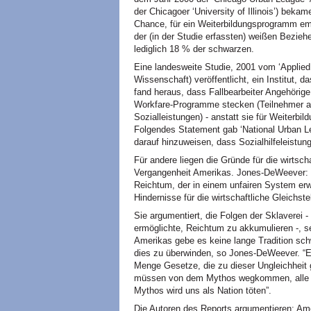
der Chicagoer ‘University of Illinois’) bekam
Chance, für ein Weiterbildungsprogramm em
der (in der Studie erfassten) weißen Bezieh
lediglich 18 % der schwarzen.
Eine landesweite Studie, 2001 vom ‘Applie
Wissenschaft) veröffentlicht, ein Institut, d
fand heraus, dass Fallbearbeiter Angehörige
Workfare-Programme stecken (Teilnehmer a
Sozialleistungen) - anstatt sie für Weiterb
Folgendes Statement gab ‘National Urban L
darauf hinzuweisen, dass Sozialhilfeleistung
Für andere liegen die Gründe für die wirtsch
Vergangenheit Amerikas. Jones-DeWeever: D
Reichtum, der in einem unfairen System erw
Hindernisse für die wirtschaftliche Gleichste
Sie argumentiert, die Folgen der Sklaverei
ermöglichte, Reichtum zu akkumulieren -, se
Amerikas gebe es keine lange Tradition sc
dies zu überwinden, so Jones-DeWeever. “Es
Menge Gesetze, die zu dieser Ungleichheit ge
müssen von dem Mythos wegkommen, alle h
Mythos wird uns als Nation töten”.
Die Autoren des Reports argumentieren: Amer