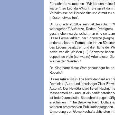
Fortschritte zu machen. “Wir können keine 
warten”, so Leondar-Wright. Sie spielt damit
Verhältnisse bei Hausbesitz und Armut zu 
müssen etwas tun”.
Dr. King schrieb 1967 sein (letztes) Buch:
weitergehen?’ Aufsätze, Reden, Predigten). 
geschrieben wurde, schuf man eine seltsam
Diese Formel erklärt, der Schwarze (Negro)
andere seltsame Formel, die ihn zu 50
eine
des Lebens besitzt er rund die Hälfte der 
soviel wie die Weißen (…) Schwarze haben
doppelt so viele (schwarze) Arbeitslose. Die
wie bei den Weißen.”
Dr. King hätte diese Wort genausogut heute
Reports*.
Dieser Artikel ist in The NewStandard ersch
Dominick (Autor und jahrelanger ZNet-Entw
Autorin). Der NewStandard liefert Nachric
Massenmedien - und ist ein partizipatorisch
ist freie Journalistin. Sie schreibt regelmä
erscheinen in ‘The Brooklyn Rail’, ‘Dollars
weiteren progressiven Publikationsorganen. I
Ermordung von Gewerkschaftsaktivisten in 