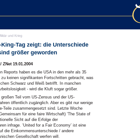
ilitär und Krieg
-King-Tag zeigt: die Unterschiede
sind größer geworden
/ ZNet 19.01.2004
en Reports haben es die
USA
in den mehr als 35
 zu keinen signifikanten Fortschritten gebracht, was
ischen Schwarz und Weiß betrifft. In manchen
beitslosigkeit - wird die Kluft sogar größer.
m großen Teil vom US-Zensus und der US-
ahren öffentlich zugänglich. Aber es gibt nur wenige
zle-Teile zusammengesetzt sind. Letzte Woche
(Gemeinsam für eine faire Wirtschaft) ‘The State of
tionelle Sicht auf die Erfolge der
en infrage. ‘United for a Fair Economy’ ist eine
 auf die Einkommensunterschiede / andere
nischen Gesellschaft werfen will.