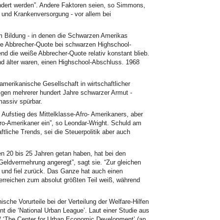
indert werden”. Andere Faktoren seien, so Simmons,
 und Krankenversorgung - vor allem bei
em Bildung - in denen die Schwarzen Amerikas
 Die Abbrecher-Quote bei schwarzen Highschool-
end die weiße Abbrecher-Quote relativ konstant blieb.
nd älter waren, einen Highschool-Abschluss. 1968
ie amerikanische Gesellschaft in wirtschaftlicher
lgen mehrerer hundert Jahre schwarzer Armut -
massiv spürbar.
n Aufstieg des Mittelklasse-Afro- Amerikaners, aber
 Afro-Amerikaner ein”, so Leondar-Wright. Schuld am
ftliche Trends, sei die Steuerpolitik aber auch
n 20 bis 25 Jahren getan haben, hat bei den
Geldvermehrung angeregt”, sagt sie. “Zur gleichen
r) und fiel zurück. Das Ganze hat auch einen
perreichen zum absolut größten Teil weiß, während
ische Vorurteile bei der Verteilung der Welfare-Hilfen
int die ‘National Urban League’. Laut einer Studie aus
/ ‘The Center for Urban Economic Development’ (an