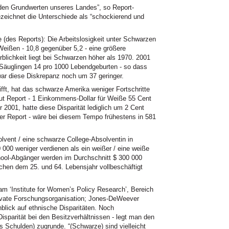
den Grundwerten unseres Landes”, so Report-
ezeichnet die Unterschiede als “schockierend und
 (des Reports): Die Arbeitslosigkeit unter Schwarzen
 Weißen - 10,8
gegenüber 5,2
- eine größere
blichkeit liegt bei Schwarzen höher als 1970. 2001
n Säuglingen 14 pro 1000 Lebendgeburten - so dass
 war diese Diskrepanz noch um 37
geringer.
ft, hat das schwarze Amerika weniger Fortschritte
ut Report - 1 Einkommens-Dollar für Weiße 55 Cent
r 2001, hatte diese Disparität lediglich um 2 Cent
r Report - wäre bei diesem Tempo frühestens in 581
lvent / eine schwarze College-Absolventin in
 000 weniger verdienen als ein weißer / eine weiße
ool-Abgänger werden im Durchschnitt $ 300 000
ischen dem 25. und 64. Lebensjahr vollbeschäftigt
am ‘Institute for Women’s Policy Research’, Bereich
private Forschungsorganisation; Jones-DeWeever
nblick auf ethnische Disparitäten. Noch
Disparität bei den Besitzverhältnissen - legt man den
Schulden) zugrunde. “(Schwarze) sind vielleicht