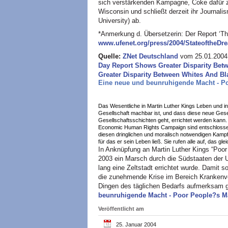
sich verstärkenden Kampagne, Coke dafür 
Wisconsin und schließt derzeit ihr Journal
University) ab.
*Anmerkung d. Übersetzerin: Der Report ‘Th
www.ufenet.org/press/2004/StateoftheDr
Quelle:
ZNet Deutschland
vom 25.01.2004. 
Day Report Shows Greater Disparity Bet
Greater Disparity Between Whites And B
Eine neue und beunruhigende Macht - P
Das Wesentliche in Martin Luther Kings Leben und in
Gesellschaft machbar ist, und dass diese neue Gese
Gesellschaftsschichten geht, errichtet werden kann.
Economic Human Rights Campaign sind entschlossen, a
diesen dringlichen und moralisch notwendigen Kampf
für das er sein Leben ließ. Sie rufen alle auf, das gle
In Anknüpfung an Martin Luther Kings “Poo
2003 ein Marsch durch die Südstaaten der
lang eine Zeltstadt errichtet wurde. Damit 
die zunehmende Krise im Bereich Krankenv
Dingen des täglichen Bedarfs aufmerksam
beunruhigende Macht - Poor People?s M
Veröffentlicht am
25. Januar 2004