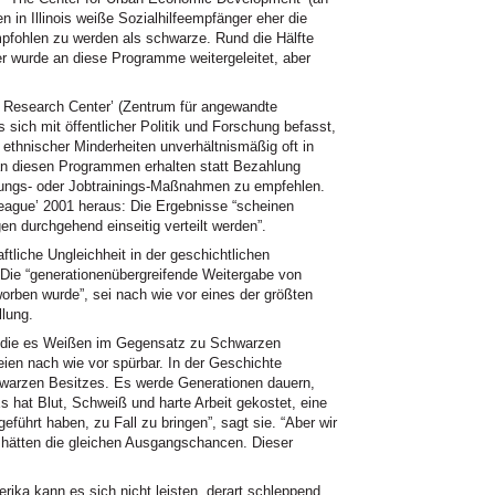
en in Illinois weiße Sozialhilfeempfänger eher die
pfohlen zu werden als schwarze. Rund die Hälfte
er wurde an diese Programme weitergeleitet, aber
d Research Center’ (Zentrum für angewandte
as sich mit öffentlicher Politik und Forschung befasst,
 ethnischer Minderheiten unverhältnismäßig oft in
n diesen Programmen erhalten statt Bezahlung
ildungs- oder Jobtrainings-Maßnahmen zu empfehlen.
eague’ 2001 heraus: Die Ergebnisse “scheinen
en durchgehend einseitig verteilt werden”.
aftliche Ungleichheit in der geschichtlichen
ie “generationenübergreifende Weitergabe von
orben wurde”, sei nach wie vor eines der größten
llung.
 - die es Weißen im Gegensatz zu Schwarzen
ien nach wie vor spürbar. In der Geschichte
hwarzen Besitzes. Es werde Generationen dauern,
 hat Blut, Schweiß und harte Arbeit gekostet, eine
führt haben, zu Fall zu bringen”, sagt sie. “Aber wir
ätten die gleichen Ausgangschancen. Dieser
ika kann es sich nicht leisten, derart schleppend