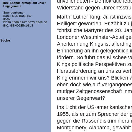
unvollendeten - Demokratie lebt
Ihre Spende ermöglicht unser
Engagement
Widerstand gegen Unrechtsstru
Spendenkonto:
Martin Luther King, Jr. ist inz
Bank: GLS Bank eG
IBAN:
DE36 4306 0967 8023 3348 00
Heiliger" geworden. Er zählt zu
BIC: GENODEM1GLS
"christliche Märtyrer des 20. Ja
Londoner Westminster-Abtei geeh
Suche
Anerkennung Kings ist allerding
Erinnerung an ihn gelegentlich i
fördern. So führt das Klischee v
Kings politische Perspektiven z
Herausforderung an uns zu ver
King erinnern wir uns? Blicken
eben doch wie auf Vergangenes 
mutiger Zeitgenossenschaft in
unserer Gegenwart?
Ins Licht der US-amerikanischen
1955, als er zum Sprecher der 
gegen die Rassendiskriminierun
Montgomery, Alabama, gewählt 