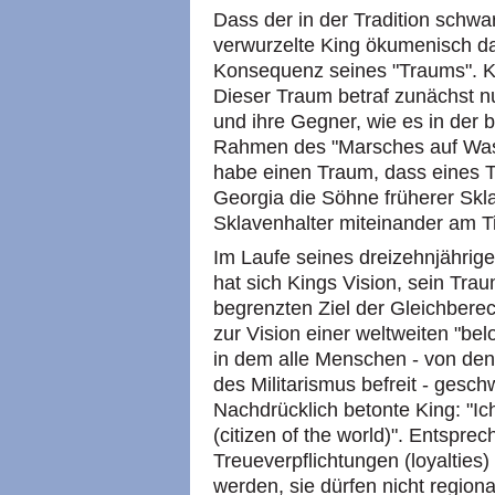
Dass der in der Tradition schwa
verwurzelte King ökumenisch da
Konsequenz seines "Traums". K
Dieser Traum betraf zunächst 
und ihre Gegner, wie es in der
Rahmen des "Marsches auf Was
habe einen Traum, dass eines T
Georgia die Söhne früherer Skl
Sklavenhalter miteinander am Ti
Im Laufe seines dreizehnjährig
hat sich Kings Vision, sein Tra
begrenzten Ziel der Gleichbere
zur Vision einer weltweiten "be
in dem alle Menschen - von de
des Militarismus befreit - gesc
Nachdrücklich betonte King: "Ic
(citizen of the world)". Entspre
Treueverpflichtungen (loyaltie
werden, sie dürfen nicht regiona