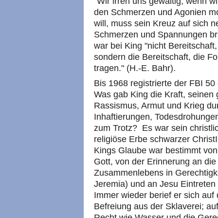
"Wir irren uns gewaltig, wenn w
den Schmerzen und Agonien mor
will, muss sein Kreuz auf sich 
Schmerzen und Spannungen brin
war bei King "nicht Bereitschaf
sondern die Bereitschaft, die 
tragen." (H.-E. Bahr).
Bis 1968 registrierte der FBI 50
Was gab King die Kraft, seinen
Rassismus, Armut und Krieg dur
Inhaftierungen, Todesdrohungen
zum Trotz? Es war sein christlic
religiöse Erbe schwarzer Chris
Kings Glaube war bestimmt von
Gott, von der Erinnerung an di
Zusammenlebens in Gerechtigke
Jeremia) und an Jesu Eintreten 
Immer wieder berief er sich auf
Befreiung aus der Sklaverei; a
Recht wie Wasser und die Gerech