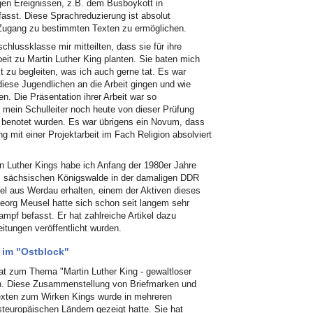
en Ereignissen, z.B. dem Busboykott in
asst. Diese Sprachreduzierung ist absolut
Zugang zu bestimmten Texten zu ermöglichen.
chlussklasse mir mitteilten, dass sie für ihre
eit zu Martin Luther King planten. Sie baten mich
 zu begleiten, was ich auch gerne tat. Es war
iese Jugendlichen an die Arbeit gingen und wie
n. Die Präsentation ihrer Arbeit war so
mein Schulleiter noch heute von dieser Prüfung
ut benotet wurden. Es war übrigens ein Novum, dass
 mit einer Projektarbeit im Fach Religion absolviert
 Luther Kings habe ich Anfang der 1980er Jahre
m sächsischen Königswalde in der damaligen DDR
el aus Werdau erhalten, einem der Aktiven dieses
Georg Meusel hatte sich schon seit langem sehr
mpf befasst. Er hat zahlreiche Artikel dazu
itungen veröffentlicht wurden.
t im "Ostblock"
nat zum Thema "Martin Luther King - gewaltloser
n. Diese Zusammenstellung von Briefmarken und
exten zum Wirken Kings wurde in mehreren
steuropäischen Ländern gezeigt hatte. Sie hat