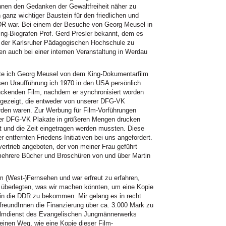
nnen den Gedanken der Gewaltfreiheit näher zu
 ganz wichtiger Baustein für den friedlichen und
 DDR war. Bei einem der Besuche von Georg Meusel in
ng-Biografen Prof. Gerd Presler bekannt, dem es
n der Karlsruher Pädagogischen Hochschule zu
ren auch bei einer internen Veranstaltung in Werdau
te ich Georg Meusel von dem King-Dokumentarfilm
en Uraufführung ich 1970 in den USA persönlich
druckenden Film, nachdem er synchronisiert worden
n gezeigt, die entweder von unserer DFG-VK
orden waren. Zur Werbung für Film-Vorführungen
der DFG-VK Plakate in größeren Mengen drucken
rt und die Zeit eingetragen werden mussten. Diese
entfernten Friedens-Initiativen bei uns angefordert.
rtrieb angeboten, der von meiner Frau geführt
ehrere Bücher und Broschüren von und über Martin
 (West-)Fernsehen und war erfreut zu erfahren,
r überlegten, was wir machen könnten, um eine Kopie
 in die DDR zu bekommen. Mir gelang es in recht
nsfreundInnen die Finanzierung über ca. 3.000 Mark zu
Filmdienst des Evangelischen Jungmännerwerks
inen Weg, wie eine Kopie dieser Film-