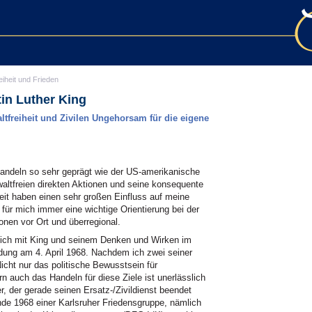
eiheit und Frieden
tin Luther King
tfreiheit und Zivilen Ungehorsam für die eigene
ndeln so sehr geprägt wie der US-amerikanische
waltfreien direkten Aktionen und seine konsequente
eit haben einen sehr großen Einfluss auf meine
 für mich immer eine wichtige Orientierung bei der
nen vor Ort und überregional.
mich mit King und seinem Denken und Wirken im
ung am 4. April 1968. Nachdem ich zwei seiner
icht nur das politische Bewusstsein für
rn auch das Handeln für diese Ziele ist unerlässlich
r, der gerade seinen Ersatz-/Zivildienst beendet
nde 1968 einer Karlsruher Friedensgruppe, nämlich