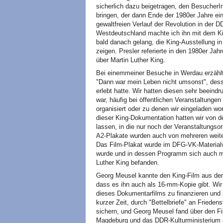
sicherlich dazu beigetragen, den BesucherI
bringen, der dann Ende der 1980er Jahre ein
gewaltfreien Verlauf der Revolution in der
Westdeutschland machte ich ihn mit dem Ki
bald danach gelang, die King-Ausstellung i
zeigen. Presler referierte in den 1980er Jah
über Martin Luther King.
Bei einemmeiner Besuche in Werdau erzähl
"Dann war mein Leben nicht umsonst", dess
erlebt hatte. Wir hatten diesen sehr beein
war, häufig bei öffentlichen Veranstaltunge
organisiert oder zu denen wir eingeladen w
dieser King-Dokumentation hatten wir von 
lassen, in die nur noch der Veranstaltungso
A2-Plakate wurden auch von mehreren weiter 
Das Film-Plakat wurde im DFG-VK-Materialve
wurde und in dessen Programm sich auch m
Luther King befanden.
Georg Meusel kannte den King-Film aus dem
dass es ihn auch als 16-mm-Kopie gibt. Wi
dieses Dokumentarfilms zu finanzieren und
kurzer Zeit, durch "Bettelbriefe" an Friede
sichern, und Georg Meusel fand über den 
Magdeburg und das DDR-Kulturministerium e