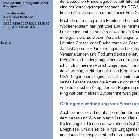
der Deutschen Friedensgesellschaft-Interna
Ihre Spende ermöglicht unser
eine der Vorgängerorganisationen der DFG-VK
Engagement
heute noch - gemeinsam mit meiner Frau Son
Spendenkonto:
Bank: GLS Bank eG
Nach dem Einstieg in die Friedensarbeit ha
IBAN:
DE36 4306 0967 8023 3348 00
Wochenendseminar (mit über 100 TeilnehmerI
BIC: GENODEM1GLS
Luther King und zu seinem gewaltfreien Kam
mitorganisiert. Zu diesen Veranstaltungen 
Heinrich Grosse oder Buchautorenwie Gerd P
Suche
Jahrestage seines Geburtstages und seines 
Veranstaltungen und Podiumsdiskussionen, 
Referent zu Friedensfragen oder zur Frage 
ich mich in meinen Ausführungen auch imme
dabei wichtig, nicht nur auf jenen King hinz
USA-BürgerInnen eingesetzt hat, sondern a
seines Lebens gegen die Armut - nicht nur
verbrecherischen Krieg, den die Regierung s
King war den meisten ZuhörerInnenweniger 
Gelungene Verbindung von Beruf und
Auch bei meiner Arbeit als Lehrer für hör- 
dem Leben und Wirken Martin Luther Kings i
Bedeutung zu. Bei den schwerhörigen Schüle
Ereignisse, um die es bei Kings Engagement
und durch Rollenspiele erfahrbar zu machen