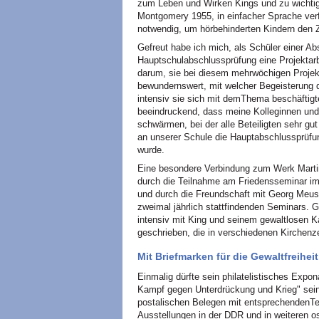
zum Leben und Wirken Kings und zu wichtig
Montgomery 1955, in einfacher Sprache verf
notwendig, um hörbehinderten Kindern den 
Gefreut habe ich mich, als Schüler einer Abs
Hauptschulabschlussprüfung eine Projektarb
darum, sie bei diesem mehrwöchigen Projekt
bewundernswert, mit welcher Begeisterung d
intensiv sie sich mit demThema beschäftigte
beeindruckend, dass meine Kolleginnen und 
schwärmen, bei der alle Beteiligten sehr g
an unserer Schule die Hauptabschlussprüfung
wurde.
Eine besondere Verbindung zum Werk Martin
durch die Teilnahme am Friedensseminar i
und durch die Freundschaft mit Georg Meus
zweimal jährlich stattfindenden Seminars. 
intensiv mit King und seinem gewaltlosen Ka
geschrieben, die in verschiedenen Kirchenze
Mit Briefmarken für die Gewaltfreihei
Einmalig dürfte sein philatelistisches Expo
Kampf gegen Unterdrückung und Krieg" sei
postalischen Belegen mit entsprechendenT
Ausstellungen in der DDR und in weiteren o