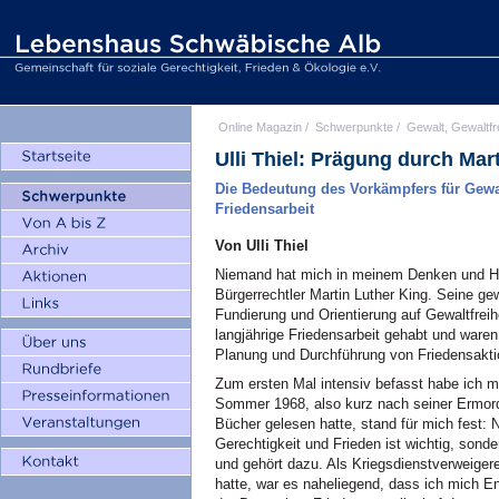
Online Magazin
/
Schwerpunkte
/
Gewalt, Gewaltfr
Ulli Thiel: Prägung durch Mar
Die Bedeutung des Vorkämpfers für Gewal
Friedensarbeit
Von Ulli Thiel
Niemand hat mich in meinem Denken und Ha
Bürgerrechtler Martin Luther King. Seine ge
Fundierung und Orientierung auf Gewaltfreih
langjährige Friedensarbeit gehabt und waren
Planung und Durchführung von Friedensaktio
Zum ersten Mal intensiv befasst habe ich 
Sommer 1968, also kurz nach seiner Ermord
Bücher gelesen hatte, stand für mich fest: N
Gerechtigkeit und Frieden ist wichtig, sonde
und gehört dazu. Als Kriegsdienstverweigere
hatte, war es naheliegend, dass ich mich E