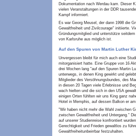
Dokumentation nach Werdau kam. Dieser Kin
vielen Veranstaltungen in der DDR tausende
Kampf informiert.
Es war Georg Meusel, der dann 1998 die Gr
Gewaltfreiheit und Zivilcourage" initiierte. 
Gründungsmitglied und unterstütze seitdem 
von Karlsruhe aus möglich ist.
Auf den Spuren von Martin Luther Ki
Unvergessen bleibt für mich auch eine Studi
mitorganisiert hatte. Eine Gruppe von 16 A
drei Wochen lang "auf den Spuren Martin Lu
unterwegs, in denen King gewirkt und gelebt
Mitglieder des Versöhnungsbundes, des Mar
in diesen 20 Tagen viele Erlebnisse und B
wach hielten und die sich in den USA gewaltf
einigen Orten fühlten wir uns King ganz nah
Hotel in Memphis, auf dessen Balkon er am 
"Wir haben nicht mehr die Wahl zwischen G
zwischen Gewaltfreiheit und Untergang." Di
auf unserer Studienreise konfrontiert wurden
Gerechtigkeit und Frieden gewaltlos zu fü
Gewaltfreiheitunbeirrbar festzuhalten.