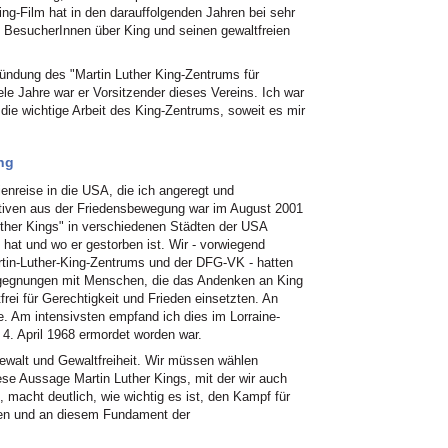
g-Film hat in den darauffolgenden Jahren bei sehr
 BesucherInnen über King und seinen gewaltfreien
ündung des "Martin Luther King-Zentrums für
Viele Jahre war er Vorsitzender dieses Vereins. Ich war
die wichtige Arbeit des King-Zentrums, soweit es mir
ng
enreise in die USA, die ich angeregt und
ktiven aus der Friedensbewegung war im August 2001
ther Kings" in verschiedenen Städten der USA
 hat und wo er gestorben ist. Wir - vorwiegend
tin-Luther-King-Zentrums und der DFG-VK - hatten
egegnungen mit Menschen, die das Andenken an King
rei für Gerechtigkeit und Frieden einsetzten. An
e. Am intensivsten empfand ich dies im Lorraine-
4. April 1968 ermordet worden war.
ewalt und Gewaltfreiheit. Wir müssen wählen
ese Aussage Martin Luther Kings, mit der wir auch
, macht deutlich, wie wichtig es ist, den Kampf für
hren und an diesem Fundament der