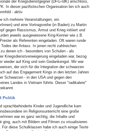
tionale der Kriegsdienstgegner (DFG-IdK) anschloss,
. In dieser pazifistischen Organisation bin ich auch
nhild - aktiv.
be ich mehrere Veranstaltungen, ein
nnen) und eine Vortragsreihe (in Baden) zu Martin
pf gegen Rassismus, Armut und Krieg initiiert und
wurden jeweils ausgewiesene King-Kenner wie z.B.
resler als Referenten eingeladen. Oft waren runde
Todes der Anlass. In jenen recht zahlreichen
zu denen ich - besonders von Schulen - als
der Kriegsdienstverweigerung eingeladen war, bezog
r wieder auf King und sein Gedankengut. Mir war
uweisen, der sich für die Integration der schwarzen
uch auf das Engagement Kings in den letzten Jahren
 der Schwarzen - in den USA und gegen den
eines Landes in Vietnam führte. Dieser "radikalere"
bekannt.
 Politik
und sprachbehinderte Kinder und Jugendliche kam
nsbesondere im Religionsunterricht eine große
rInnen war es ganz wichtig, die Inhalte und
 ging, auch mit Bildern und Filmen zu visualisieren
. Für diese Schulklassen habe ich auch einige Texte