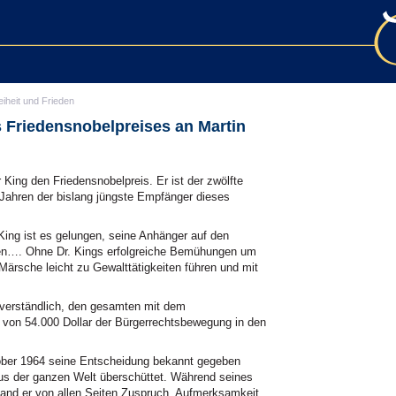
eiheit und Frieden
s Friedensnobelpreises an Martin
King den Friedensnobelpreis. Er ist der zwölfte
 Jahren der bislang jüngste Empfänger dieses
 King ist es gelungen, seine Anhänger auf den
hten…. Ohne Dr. Kings erfolgreiche Bemühungen um
Märsche leicht zu Gewalttätigkeiten führen und mit
tverständlich, den gesamten mit dem
von 54.000 Dollar der Bürgerrechtsbewegung in den
ber 1964 seine Entscheidung bekannt gegeben
 aus der ganzen Welt überschüttet. Während seines
 fand er von allen Seiten Zuspruch, Aufmerksamkeit