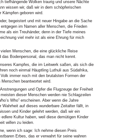
ch tiefhängende Wolken traurig und unsere Nächte
ann wissen wir, daß wir in dem schöpferischen
er Kämpfen geboren wird.
der, begeistert und mit neuer Hingabe an die Sache
s entgegen im Namen aller Menschen, die Frieden
mme als ein Treuhänder, denn in der Tiefe meines
eichnung viel mehr ist als eine Ehrung für mich
 vielen Menschen, die eine glückliche Reise
nd das Bodenpersonal, das man nicht kennt.
unseres Kampfes, die im Leitwerk saßen, als sich die
hren noch einmal Häuptling Luthuli aus Südafrika,
 Volk immer noch mit den brutalsten Formen der
 Menschen beantwortet wird.
Anstrengungen und Opfer die Flugzeuge der Freiheit
 meisten dieser Menschen werden nie Schlagzeilen
ho’s Who” erscheinen. Aber wenn die Jahre
Wahrheit auf dieses wunderbare Zeitalter fällt, in
ssen und Kinder gelehrt werden, daß wir ein
 edlere Kultur haben, weil diese demütigen Kinder
it willen zu leiden.
ine, wenn ich sage: Ich nehme diesen Preis
ostbaren Erbes, das er verwahrt für seine wahren