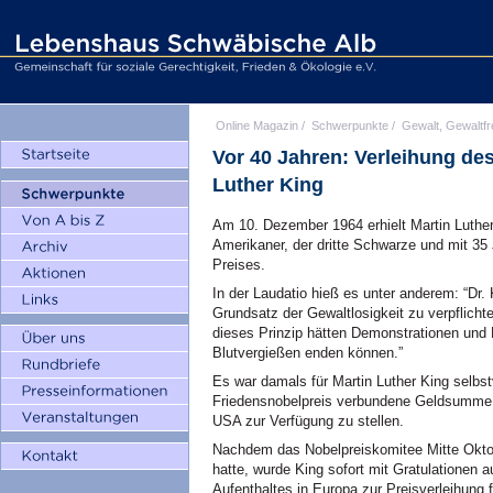
Online Magazin
/
Schwerpunkte
/
Gewalt, Gewaltfr
Vor 40 Jahren: Verleihung de
Luther King
Am 10. Dezember 1964 erhielt Martin Luther 
Amerikaner, der dritte Schwarze und mit 35
Preises.
In der Laudatio hieß es unter anderem: “Dr.
Grundsatz der Gewaltlosigkeit zu verpflic
dieses Prinzip hätten Demonstrationen und 
Blutvergießen enden können.”
Es war damals für Martin Luther King selbs
Friedensnobelpreis verbundene Geldsumme 
USA
zur Verfügung zu stellen.
Nachdem das Nobelpreiskomitee Mitte Okto
hatte, wurde King sofort mit Gratulationen
Aufenthaltes in Europa zur Preisverleihung