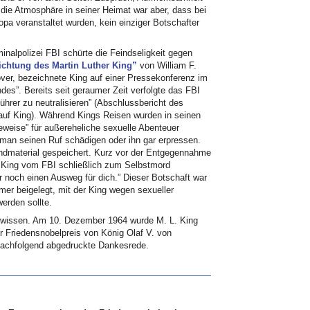
die Atmosphäre in seiner Heimat war aber, dass bei
opa veranstaltet wurden, kein einziger Botschafter
inalpolizei
FBI
schürte die Feindseligkeit gegen
ichtung des Martin Luther King”
von William F.
ver, bezeichnete King auf einer Pressekonferenz im
es”. Bereits seit geraumer Zeit verfolgte das
FBI
ührer zu neutralisieren” (Abschlussbericht des
auf King). Während Kings Reisen wurden in seinen
weise” für außereheliche sexuelle Abenteuer
 man seinen Ruf schädigen oder ihn gar erpressen.
dmaterial gespeichert. Kurz vor der Entgegennahme
e King vom
FBI
schließlich zum Selbstmord
nur noch einen Ausweg für dich.” Dieser Botschaft war
r beigelegt, mit der King wegen sexueller
erden sollte.
 wissen. Am 10. Dezember 1964 wurde M. L. King
er Friedensnobelpreis von König Olaf V. von
nachfolgend abgedruckte Dankesrede.