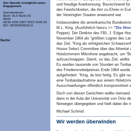
Ihre Spende ermöglicht unser
und freudige Anerkennung. Bezeichnend für 
Engagement
den Feierlichkeiten, die ihm zu Ehren in Eur
Spendenkonto:
der Vereinigten Staaten anwesend war.
Bank: GLS Bank eG
IBAN:
Insbesondere die amerikanische Bundeskrim
DE36 4306 0967 8023 3348 00
BIC: GENODEM1GLS
M.L.
King. (Ausführlich hierzu >>
“Die Hinr
Pepper). Der Direktor des
FBI,
J. Edgar Hoo
November 1964 als “größten Lügner des Land
Suche
das Ziel, “King als erfolgreichen Schwarzenf
House Select Committee über das Attentat 
Hotelzimmern Mikrofone angebracht, um “Be
aufzuschnappen. Damit, so das Ziel, wollte
Es wurden tausende von Stunden an Tonban
des Friedensnobelpreises Ende 1964 wurd
aufgefordert. “King, du bist fertig. Es gibt 
eine Tonbandaufnahme aus einem Hotelzimme
Ausschweifungen öffentlich kompromittiert w
Doch von diesen Gerüchten wollte niemand
dann in der Aula der Universität von Oslo d
Norwegen übergegeben und hielt dabei die 
Michael Schmid
Wir werden überwinden