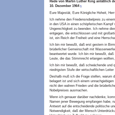
Rede von Martin Luther King anläßlich 
10. Dezember 1964
1
Eure Majestät, Eure Königliche Hoheit, Her
Ich nehme den Friedensnobelpreis zu einem
in den
USA
in einen schöpferischen Kampf v
Ungerechtigkeit zu beenden. Ich nehme di
entgegen, die entschlossen und mit großart
ist, ein Reich der Freiheit und eine Herrscha
Ich bin mir bewußt, daß erst gestern in Bi
brüderlicher Gemeinschaft mit Wasserwerfe
beantwortet wurde. Ich bin mir bewußt, daß e
Leute, die das Stimmrecht erlangen wollten
Ich bin mir bewußt, daß schwächende und q
niedrigsten Stufe der wirtschaftlichen Leiter 
Deshalb muß ich die Frage stellen, warum di
belagert ist und sich einem unnachgiebigen 
nicht den wahren Frieden und die brüderlic
Nobelpreises ausmachen.
Wenn ich genauer darüber nachdenke, komme
Namen jener Bewegung empfangen habe, nac
Antwort auf die entscheidende politische und
Notwendigkeit, daß der Mensch Unterdrück