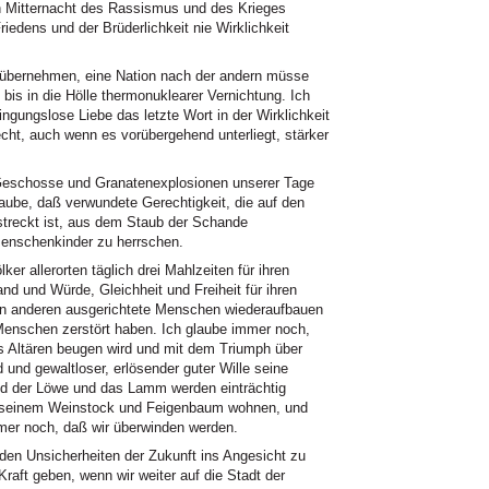
en Mitternacht des Rassismus und des Krieges
iedens und der Brüderlichkeit nie Wirklichkeit
 übernehmen, eine Nation nach der andern müsse
n bis in die Hölle thermonuklearer Vernichtung. Ich
gungslose Liebe das letzte Wort in der Wirklichkeit
ht, auch wenn es vorübergehend unterliegt, stärker
 Geschosse und Granatenexplosionen unserer Tage
glaube, daß verwundete Gerechtigkeit, die auf den
estreckt ist, aus dem Staub der Schande
enschenkinder zu herrschen.
er allerorten täglich drei Mahlzeiten für ihren
and und Würde, Gleichheit und Freiheit für ihren
en anderen ausgerichtete Menschen wiederaufbauen
Menschen zerstört haben. Ich glaube immer noch,
s Altären beugen wird und mit dem Triumph über
 und gewaltloser, erlösender guter Wille seine
Und der Löwe und das Lamm werden einträchtig
ter seinem Weinstock und Feigenbaum wohnen, und
mer noch, daß wir überwinden werden.
den Unsicherheiten der Zukunft ins Angesicht zu
aft geben, wenn wir weiter auf die Stadt der