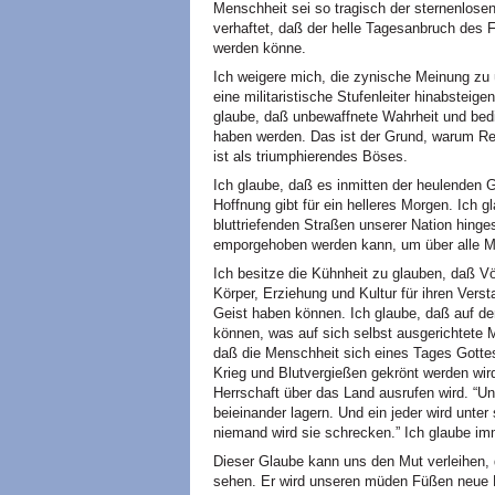
Menschheit sei so tragisch der sternenlos
verhaftet, daß der helle Tagesanbruch des Fr
werden könne.
Ich weigere mich, die zynische Meinung zu
eine militaristische Stufenleiter hinabsteige
glaube, daß unbewaffnete Wahrheit und bedin
haben werden. Das ist der Grund, warum Rec
ist als triumphierendes Böses.
Ich glaube, daß es inmitten der heulenden
Hoffnung gibt für ein helleres Morgen. Ich 
bluttriefenden Straßen unserer Nation hing
emporgehoben werden kann, um über alle M
Ich besitze die Kühnheit zu glauben, daß Völk
Körper, Erziehung und Kultur für ihren Verst
Geist haben können. Ich glaube, daß auf d
können, was auf sich selbst ausgerichtete 
daß die Menschheit sich eines Tages Gotte
Krieg und Blutvergießen gekrönt werden wird
Herrschaft über das Land ausrufen wird. “
beieinander lagern. Und ein jeder wird un
niemand wird sie schrecken.” Ich glaube im
Dieser Glaube kann uns den Mut verleihen, 
sehen. Er wird unseren müden Füßen neue Kr