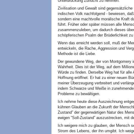
Unterdrückung Zuflucht zu nehmen.
Zivilisation und Gewalt sind gegensätzliche
indischen Volk nachfolgend - bewiesen, daß G
sondern eine machtvolle moralische Kraft da
führt. Früher oder später müssen alle Mens
zusammenzuleben, um dadurch dieses über
schöpferischen Psalm der Brüderlichkeit zu
Wenn das erreicht werden soll, muß der Men
entwickeln, die Rache, Aggression und Verg
Methode ist die Liebe.
Der gewundene Weg, der von Montgomery in
Wahrheit. Dies ist der Weg, auf dem Milli
Würde zu finden. Derselbe Weg hat für alle 
Hoffnung eröffnet. Er hat zu einer neuen Bü
meiner Überzeugung verbreitert und verlänge
indem Schwarze und Weiße in zunehmender
Probleme zu bewältigen.
Ich nehme heute diese Auszeichnung entge
kühnen Glauben an die Zukunft der Menschhe
Zustand” der gegenwärtigen Natur des Mens
ewigen “Soll-Zustand” auszustrecken, mit de
Ich weigere mich zu glauben, der Mensch se
Strom des Lebens, der ihn umgibt. Ich weig