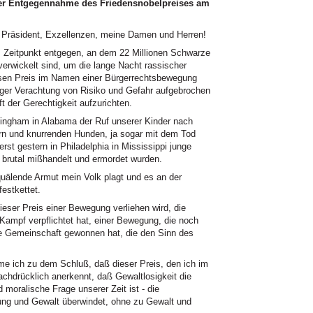
der Entgegennahme des Friedensnobelpreises am
r Präsident, Exzellenzen, meine Damen und Herren!
 Zeitpunkt entgegen, an dem 22 Millionen Schwarze
erwickelt sind, um die lange Nacht rassischer
esen Preis im Namen einer Bürgerrechtsbewegung
iger Verachtung von Risiko und Gefahr aufgebrochen
ft der Gerechtigkeit aufzurichten.
rmingham in Alabama der Ruf unserer Kinder nach
rn und knurrenden Hunden, ja sogar mit dem Tod
rst gestern in Philadelphia in Mississippi junge
, brutal mißhandelt und ermordet wurden.
uälende Armut mein Volk plagt und es an der
festkettet.
eser Preis einer Bewegung verliehen wird, die
Kampf verpflichtet hat, einer Bewegung, die noch
he Gemeinschaft gewonnen hat, die den Sinn des
 ich zu dem Schluß, daß dieser Preis, den ich im
hdrücklich anerkennt, daß Gewaltlosigkeit die
 moralische Frage unserer Zeit ist - die
ung und Gewalt überwindet, ohne zu Gewalt und