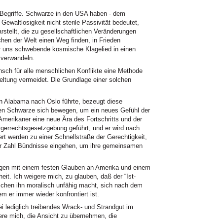
 Begriffe. Schwarze in den
USA
haben - dem
ewaltlosigkeit nicht sterile Passivität bedeutet,
rstellt, die zu gesellschaftlichen Veränderungen
chen der Welt einen Weg finden, in Frieden
 uns schwebende kosmische Klagelied in einen
 verwandeln.
sch für alle menschlichen Konflikte eine Methode
eltung vermeidet. Die Grundlage einer solchen
 Alabama nach Oslo führte, bezeugt diese
onen Schwarze sich bewegen, um ein neues Gefühl der
Amerikaner eine neue Ära des Fortschritts und der
rgerrechtsgesetzgebung geführt, und er wird nach
rt werden zu einer Schnellstraße der Gerechtigkeit,
 Zahl Bündnisse eingehen, um ihre gemeinsamen
gen mit einem festen Glauben an Amerika und einem
it. Ich weigere mich, zu glauben, daß der “Ist-
chen ihn moralisch unfähig macht, sich nach dem
m er immer wieder konfrontiert ist.
i lediglich treibendes Wrack- und Strandgut im
ere mich, die Ansicht zu übernehmen, die