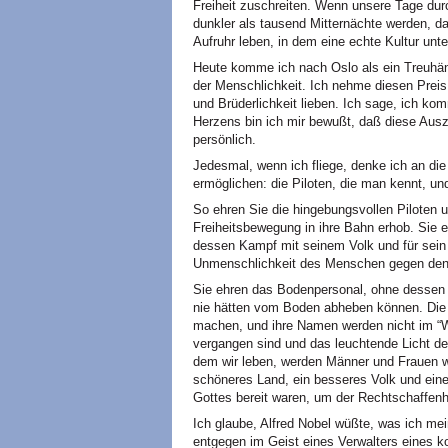
Freiheit zuschreiten. Wenn unsere Tage dur
dunkler als tausend Mitternächte werden, d
Aufruhr leben, in dem eine echte Kultur unt
Heute komme ich nach Oslo als ein Treuhän
der Menschlichkeit. Ich nehme diesen Prei
und Brüderlichkeit lieben. Ich sage, ich ko
Herzens bin ich mir bewußt, daß diese Ausz
persönlich.
Jedesmal, wenn ich fliege, denke ich an die
ermöglichen: die Piloten, die man kennt, u
So ehren Sie die hingebungsvollen Piloten 
Freiheitsbewegung in ihre Bahn erhob. Sie e
dessen Kampf mit seinem Volk und für sein
Unmenschlichkeit des Menschen gegen den
Sie ehren das Bodenpersonal, ohne dessen 
nie hätten vom Boden abheben können. Die
machen, und ihre Namen werden nicht im “W
vergangen sind und das leuchtende Licht der 
dem wir leben, werden Männer und Frauen wi
schöneres Land, ein besseres Volk und eine
Gottes bereit waren, um der Rechtschaffenhe
Ich glaube, Alfred Nobel wüßte, was ich me
entgegen im Geist eines Verwalters eines k