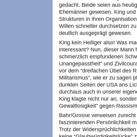
gedacht. Beide seien aus heutige
Ehemänner gewesen. King und 
Strukturen in ihren Organisatio
Willen schneller durchsetzen zu
deutlich ausgeprägt gewesen.
King kein Heiliger also! Was ma
interessant? Nun, dieser Mann ha
schmerzlich empfundenen Schw
Unangepasstheit” und Zivilcourag
vor dem “dreifachen Übel des 
Militarismus”, wie er zu sagen 
dunklen Seiten der
USA
ans Lic
durchaus auch in unserer eigene
King klagte nicht nur an, sonde
Gewaltlosigkeit” gegen Rassism
Bahr/Grosse verweisen zurecht 
faszinierenden Persönlichkeit m
Trotz der Widersprüchlichkeiten
keine “Glaubwürdigkeitslücke”