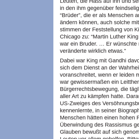
Leuten, die Hass auf ihn und se
in den ihm gegenüber feindsel
“Brüder”, die er als Menschen 
ändern können, auch solche mi
stimmen der Feststellung von K
Chicago zu: “Martin Luther King 
war ein Bruder. … Er wünschte 
veränderte wirklich etwas.”
Dabei war King mit Gandhi davo
sich dem Dienst an der Wahrhei
voranschreitet, wenn er leiden 
war gewissermaßen ein Leitthe
Bürgerrechtsbewegung, die tägl
aller Art zu kämpfen hatte. Dar
US-Zweiges des Versöhnungsbun
kennenlernte, in seiner Biograph
Menschen hätten einen hohen Pr
Überwindung des Rassismus geza
Glauben bewußt auf sich genom