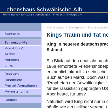
Online Magazin
/
Schwerpunkte
/
Buchrezensione
Kings Traum und Tat no
King in neueren deutschspra
Schmid
Ein Blick auf den deutschsprac
1968 ermordete Friedensnobelpr
erstaunlich aktuell zu sein sch
Buch auf den Markt. Doch was i
“Propheten der Gewaltlosigkeit”
für die rassistisch geprägten
U
Aber heute, für uns?
Natürlich wird King nicht nur in
häufig wie ein Heiliger verehrt.