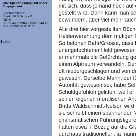
Ihre Spende ermöglicht unser
mit sich, dass jemand hoch auf 
Engagement
gestellt wird. Dann kann man se
Spendenkonto:
Bank: GLS Bank eG
bewundern, aber viel mehr auch
IBAN:
DE36 4306 0967 8023 3348 00
BIC: GENODEM1GLS
Alle drei hier vorgestellten Bü
Heldenverehrung dem mutigen N
Suche
So betonen Bahr/Grosse, dass M
unangefochtener Held gewesen
er mehrmals die Befürchtung ge
einen Alptraum verwandeln. Der
oft niedergeschlagen und von d
gewesen. Derselbe Mann, der fü
Autorität gewesen sei, habe Sel
Schuldgefühlen gelitten, weil er
seinen eigenen moralischen Ans
Britta Waldschmidt-Nelson wird
sie schreibt einen spannenden 
charismatischen Führungsfigur
hätten etwa in Bezug auf die Gl
durchaus traditionellen, ja män