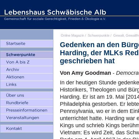
Online Magazin
/
Schwerpunkte
/
Gewalt, Gewaltfr
Gedenken an den Bürge
Harding, der MLKs Red
geschrieben hat
Von Amy Goodman
-
Democra
In der heutigen Stunde gedenk
Historikers, Theologen und Bürg
Harding. Er ist am 19. Mai [2014
Philadelphia gestorben. Er lebt
Pennsylvania, wo er in dem Ei
unterrichtet hatte. Harding war 
Kings und schrieb Kings berühm
Vietnam: Es wird Zeit, das Schw