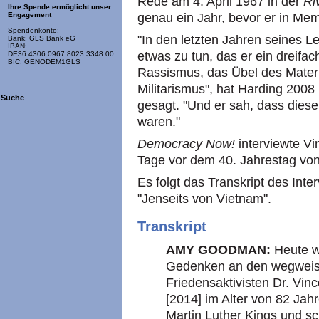
Rede am 4. April 1967 in der
Ri
Ihre Spende ermöglicht unser
genau ein Jahr, bevor er in Me
Engagement
Spendenkonto:
"In den letzten Jahren seines L
Bank: GLS Bank eG
IBAN:
etwas zu tun, das er ein dreifa
DE36 4306 0967 8023 3348 00
BIC: GENODEM1GLS
Rassismus, das Übel des Materi
Militarismus", hat Harding 2008
Suche
gesagt. "Und er sah, dass dies
waren."
Democracy Now!
interviewte Vi
Tage vor dem 40. Jahrestag vo
Es folgt das Transkript des Int
"Jenseits von Vietnam".
Transkript
AMY GOODMAN:
Heute 
Gedenken an den wegweise
Friedensaktivisten Dr. Vin
[2014] im Alter von 82 Jah
Martin Luther Kings und s