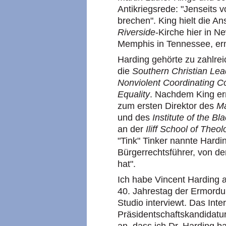
Antikriegsrede: "Jenseits 
brechen". King hielt die An
Riverside
-Kirche hier in N
Memphis in Tennessee, er
Harding gehörte zu zahlre
die
Southern Christian Le
Nonviolent Coordinating 
Equality
. Nachdem King er
zum ersten Direktor des
Ma
und des
Institute of the Bl
an der
Iliff School of Theol
"Tink" Tinker nannte Hardi
Bürgerrechtsführer, von de
hat".
Ich habe Vincent Harding a
40. Jahrestag der Ermord
Studio interviewt. Das Int
Präsidentschaftskandidatur