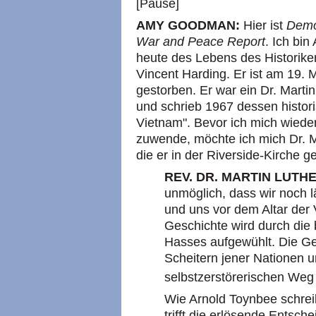
[Pause]
AMY GOODMAN:
Hier ist
Demo
War and Peace Report
. Ich bi
heute des Lebens des Historike
Vincent Harding. Er ist am 19. 
gestorben. Er war ein Dr. Marti
und schrieb 1967 dessen histori
Vietnam". Bevor ich mich wiede
zuwende, möchte ich mich Dr. 
die er in der Riverside-Kirche g
REV. DR. MARTIN LUTHE
unmöglich, dass wir noch 
und uns vor dem Altar der
Geschichte wird durch die
Hasses aufgewühlt. Die Ges
Scheitern jener Nationen u
selbstzerstörerischen Weg
Wie Arnold Toynbee schreibt:
trifft die erlösende Entsc