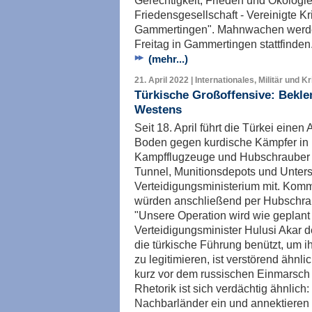
Gerechtigkeit, Frieden und Ökologi
Friedensgesellschaft - Vereinigte 
Gammertingen". Mahnwachen werden
Freitag in Gammertingen stattfinden
(mehr...)
21. April 2022 | Internationales, Militär und K
Türkische Großoffensive: Bek
Westens
Seit 18. April führt die Türkei einen 
Boden gegen kurdische Kämpfer in be
Kampfflugzeuge und Hubschrauber s
Tunnel, Munitionsdepots und Unterstä
Verteidigungsministerium mit. Kom
würden anschließend per Hubschrau
"Unsere Operation wird wie geplant er
Verteidigungsminister Hulusi Akar d
die türkische Führung benützt, um i
zu legitimieren, ist verstörend ähnl
kurz vor dem russischen Einmarsch i
Rhetorik ist sich verdächtig ähnlich
Nachbarländer ein und annektieren