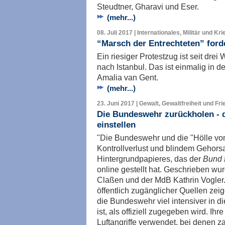
Steudtner, Gharavi und Eser.
(mehr...)
08. Juli 2017 | Internationales, Militär und Kri
“Marsch der Entrechteten” ford
Ein riesiger Protestzug ist seit dr
nach Istanbul. Das ist einmalig in d
Amalia van Gent.
(mehr...)
23. Juni 2017 | Gewalt, Gewaltfreiheit und Fr
Die Bundeswehr zurückholen -
einstellen
"Die Bundeswehr und die "Hölle vo
Kontrollverlust und blindem Gehorsa
Hintergrundpapieres, das der
Bund f
online gestellt hat. Geschrieben wur
Claßen und der MdB Kathrin Vogler
öffentlich zugänglicher Quellen zei
die Bundeswehr viel intensiver in d
ist, als offiziell zugegeben wird. Ih
Luftangriffe verwendet, bei denen za