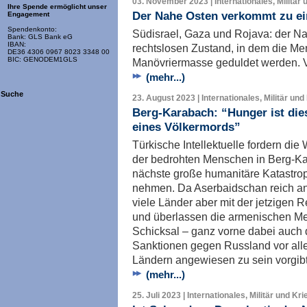
03. November 2023 | Internationales, Militär 
Ihre Spende ermöglicht unser
Der Nahe Osten verkommt zu ei
Engagement
Spendenkonto:
Südisrael, Gaza und Rojava: der N
Bank: GLS Bank eG
IBAN:
rechtslosen Zustand, in dem die Me
DE36 4306 0967 8023 3348 00
BIC: GENODEM1GLS
Manövriermasse geduldet werden. 
(mehr...)
Suche
23. August 2023 | Internationales, Militär und
Berg-Karabach: “Hunger ist die
eines Völkermords”
Türkische Intellektuelle fordern di
der bedrohten Menschen in Berg-Kar
nächste große humanitäre Katastrop
nehmen. Da Aserbaidschan reich an 
viele Länder aber mit der jetzigen 
und überlassen die armenischen M
Schicksal – ganz vorne dabei auch d
Sanktionen gegen Russland vor all
Ländern angewiesen zu sein vorgibt
(mehr...)
25. Juli 2023 | Internationales, Militär und Kri