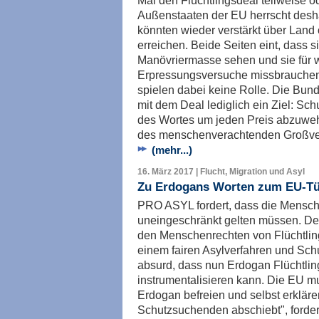
Mal den Flüchtlingsdeal teilweise o
Außenstaaten der EU herrscht desh
könnten wieder verstärkt über Land
erreichen. Beide Seiten eint, dass s
Manövriermasse sehen und sie für 
Erpressungsversuche missbrauchen
spielen dabei keine Rolle. Die Bun
mit dem Deal lediglich ein Ziel: S
des Wortes um jeden Preis abzuwe
des menschenverachtenden Großver
(mehr...)
16. März 2017 | Flucht, Migration und Asyl
Zu Erdogans Worten zum EU-Tür
PRO ASYL fordert, dass die Mensch
uneingeschränkt gelten müssen. Der
den Menschenrechten von Flüchtlin
einem fairen Asylverfahren und Schu
absurd, dass nun Erdogan Flüchtling
instrumentalisieren kann. Die EU m
Erdogan befreien und selbst erklären
Schutzsuchenden abschiebt", forder