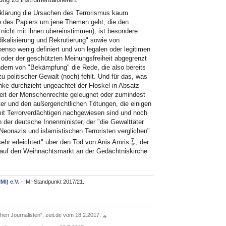
rklärung die Ursachen des Terrorismus kaum
e des Papiers um jene Themen geht, die den
cht mit ihnen übereinstimmen), ist besondere
dikalisierung und Rekrutierung" sowie von
ebenso wenig definiert und von legalen oder legitimen
oder der geschützten Meinungsfreiheit abgegrenzt
ondern von "Bekämpfung" die Rede, die also bereits
 politischer Gewalt (noch) fehlt. Und für das, was
anke durchzieht ungeachtet der Floskel in Absatz
keit der Menschenrechte geleugnet oder zumindest
lter und den außergerichtlichen Tötungen, die einigen
t Terrorverdächtigen nachgewiesen sind und noch
der deutsche Innenminister, der "die Gewalttäter
onazis und islamistischen Terroristen verglichen"
7
sehr erleichtert" über den Tod von Anis Amris
, der
g auf den Weihnachtsmarkt an der Gedächtniskirche
IMI) e.V.
- IMI-Standpunkt 2017/21.
chen Journalisten", zeit.de vom 18.2.2017.