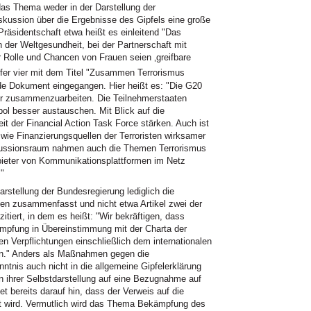
as Thema weder in der Darstellung der
iskussion über die Ergebnisse des Gipfels eine große
Präsidentschaft etwa heißt es einleitend "Das
der Weltgesundheit, bei der Partnerschaft mit
 Rolle und Chancen von Frauen seien ‚greifbare
ffer vier mit dem Titel "Zusammen Terrorismus
e Dokument eingegangen. Hier heißt es: "Die G20
er zusammenzuarbeiten. Die Teilnehmerstaaten
pol besser austauschen. Mit Blick auf die
eit der Financial Action Task Force stärken. Auch ist
wie Finanzierungsquellen der Terroristen wirksamer
kussionsraum nahmen auch die Themen Terrorismus
nbieter von Kommunikationsplattformen im Netz
."
arstellung der Bundesregierung lediglich die
n zusammenfasst und nicht etwa Artikel zwei der
tiert, in dem es heißt: "Wir bekräftigen, dass
pfung in Übereinstimmung mit der Charta der
en Verpflichtungen einschließlich dem internationalen
n." Anders als Maßnahmen gegen die
ntnis auch nicht in die allgemeine Gipfelerklärung
n ihrer Selbstdarstellung auf eine Bezugnahme auf
t bereits darauf hin, dass der Verweis auf die
et wird. Vermutlich wird das Thema Bekämpfung des