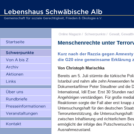
Online Magazin
/
Schwerpunkte
/
Gewalt, Gewaltfr
Menschenrechte unter Terror
Kurz nach der Razzia gegen Amnesty I
die G20 eine gemeinsame Erklärung 
Von Christoph Marischka
Bereits am 5. Juli stürmte die türkische Po
Istanbul und nahm alle zehn Anwesenden fes
Dokumentarfilmer Peter Steudtner und die D
International, Idil Eser. Erst 30 Stunden nac
Angehörigen verständigen. Für große medial
Reaktionen sorgte der Fall aber erst knapp 
Untersuchungshaft für den deutschen Staats
Terrorunterstützung, die Untersuchungshaft 
zwischen Inhaftierung und richterlichem B
ermöglicht der infolge des Putschversuchs 
Ausnahmezustand.