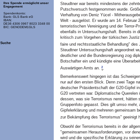
Steudtner war bereits mindestens der zehnte
Ihre Spende ermöglicht unser
Engagement
Putschversuch festgenommen wurde. Größer
Spendenkonto:
Verhaftung von Deniz Yücel - Mitherausgebe
Bank: GLS Bank eG
Welt - ausgelöst. Er wurde am 14. Februar 2
IBAN:
DE36 4306 0967 8023 3348 00
terroristischen Vereinigung und der Terror-
BIC: GENODEM1GLS
ebenfalls in Untersuchungshaft. Bereits in 
kritisch zum Vorgehen der türkischen Justiz 
Suche
faire und rechtsstaatliche Behandlung" des 
Steudtner Untersuchungshaft angeordnet wur
deutlicher und die Bundesregierung zog dipl
Botschafter ein und kündigte eine Überarbei
2
Auswärtigen Amts an.
Bemerkenswert hingegen ist das Schweigen 
nur auf den ersten Blick. Denn zwei Tage 
deutscher Präsidentschaft der G20-Gipfel in
G20 vertreten war. Diplomatische Querelen
dessen, was sie Terrorismus nennt, hätten 
Gruppenfoto gepasst. Dies gilt umso mehr, 
Gipfelerklärung und mehreren gemeinsam b
zur Bekämpfung des Terrorismus" geeinigt h
Obwohl der Terrorismus bereits in der allge
"gemeinsamen Herausforderungen, vor denen
wird und die spezifische Erklärung zu sein