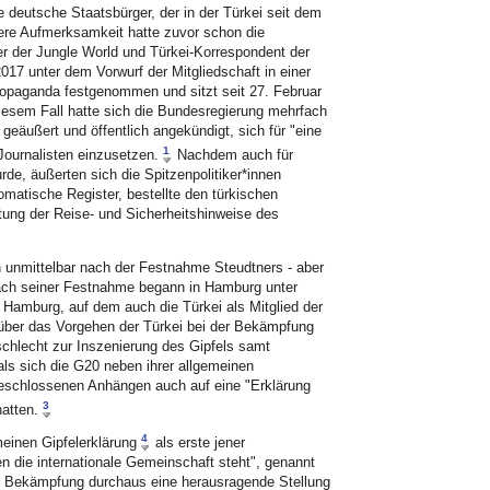
 deutsche Staatsbürger, der in der Türkei seit dem
e Aufmerksamkeit hatte zuvor schon die
r der Jungle World und Türkei-Korrespondent der
017 unter dem Vorwurf der Mitgliedschaft in einer
Propaganda festgenommen und sitzt seit 27. Februar
diesem Fall hatte sich die Bundesregierung mehrfach
geäußert und öffentlich angekündigt, sich für "eine
1
Journalisten einzusetzen.
Nachdem auch für
de, äußerten sich die Spitzenpolitiker*innen
omatische Register, bestellte den türkischen
tung der Reise- und Sicherheitshinweise des
unmittelbar nach der Festnahme Steudtners - aber
nach seiner Festnahme begann in Hamburg unter
 Hamburg, auf dem auch die Türkei als Mitglied der
 über das Vorgehen der Türkei bei der Bekämpfung
schlecht zur Inszenierung des Gipfels samt
als sich die G20 neben ihrer allgemeinen
eschlossenen Anhängen auch auf eine "Erklärung
3
atten.
4
meinen Gipfelerklärung
als erste jener
 die internationale Gemeinschaft steht", genannt
er Bekämpfung durchaus eine herausragende Stellung