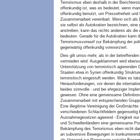
Terrorismus eben deshalb in der Berichterst
offenkundig ist, was es bedeutet, wenn man 
offenkundig benutzt, um Pressefreiheit und
Zusammenarbeit vereinbart. Wenn sich als 
sie selbst als Autokratien bezeichnen, ei
anstreben, kann das nichts anderes als di
bedeuten. Gerade für die Autokratien kann d
Terrorismusvorwurf zur Bekämpfung der poli
gegenwärtig offenkundig vorexerziert.
Dies gilt umso mehr, als in der betreffenden
vermieden wird. Ausgeklammert wird ebenso
Unterstützung von terroristisch agierenden 
Staaten etwa in Syrien offenkundig Struktu
terroristisch eingestuft werden. Wäre es t
Herausforderungen, vor denen die internati
beides sinnvolle - und bei ehrgeiziger Imp
gewesen. Ohne eine gemeinsame Definition u
Zusammenarbeit mit entsprechenden Gruppen
Eine illegitime Vereinigung der Großmächte 
verschiedenen Schlachtfeldern gegenseitig
Ausnahmegesetzen agierend - Einigkeit nur 
und Schwellenländern eine gemeinsame Posit
Bekämpfung des Terrorismus eben nicht dari
an subversive Bewegungen in konkurrierend
als Vorwand zur Repression sozialer Bewegu