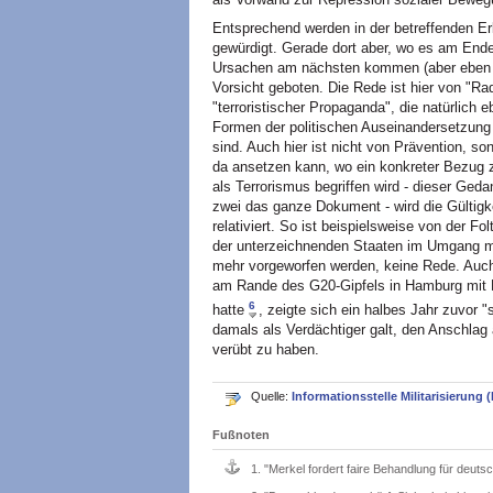
Entsprechend werden in der betreffenden E
gewürdigt. Gerade dort aber, wo es am End
Ursachen am nächsten kommen (aber eben ni
Vorsicht geboten. Die Rede ist hier von "Ra
"terroristischer Propaganda", die natürlich 
Formen der politischen Auseinandersetzung 
sind. Auch hier ist nicht von Prävention, s
da ansetzen kann, wo ein konkreter Bezug zu
als Terrorismus begriffen wird - dieser Ged
zwei das ganze Dokument - wird die Gültig
relativiert. So ist beispielsweise von der Fo
der unterzeichnenden Staaten im Umgang mi
mehr vorgeworfen werden, keine Rede. Auch 
am Rande des G20-Gipfels in Hamburg mit Ne
6
hatte
, zeigte sich ein halbes Jahr zuvor "
damals als Verdächtiger galt, den Anschla
verübt zu haben.
Quelle:
Informationsstelle Militarisierung (
Fußnoten
1.
"Merkel fordert faire Behandlung für deuts