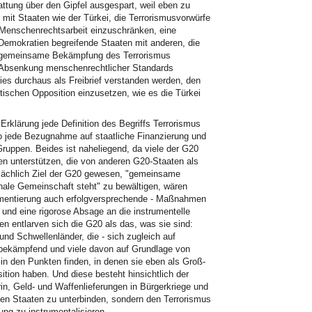
attung über den Gipfel ausgespart, weil eben zu
mit Staaten wie der Türkei, die Terrorismusvorwürfe
 Menschenrechtsarbeit einzuschränken, eine
Demokratien begreifende Staaten mit anderen, die
ne gemeinsame Bekämpfung des Terrorismus
e Absenkung menschenrechtlicher Standards
ies durchaus als Freibrief verstanden werden, den
tischen Opposition einzusetzen, wie es die Türkei
 Erklärung jede Definition des Begriffs Terrorismus
 jede Bezugnahme auf staatliche Finanzierung und
Gruppen. Beides ist naheliegend, da viele der G20
ren unterstützen, die von anderen G20-Staaten als
atsächlich Ziel der G20 gewesen, "gemeinsame
onale Gemeinschaft steht" zu bewältigen, wären
lementierung auch erfolgversprechende - Maßnahmen
nd eine rigorose Absage an die instrumentelle
 entlarven sich die G20 als das, was sie sind:
und Schwellenländer, die - sich zugleich auf
 bekämpfend und viele davon auf Grundlage von
in den Punkten finden, in denen sie eben als Groß-
ion haben. Und diese besteht hinsichtlich der
n, Geld- und Waffenlieferungen in Bürgerkriege und
en Staaten zu unterbinden, sondern den Terrorismus
ng zu instrumentalisieren.