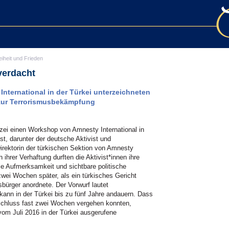
eiheit und Frieden
verdacht
nternational in der Türkei unterzeichneten
zur Terrorismusbekämpfung
lizei einen Workshop von Amnesty International in
t, darunter der deutsche Aktivist und
irektorin der türkischen Sektion von Amnesty
h ihrer Verhaftung durften die Aktivist*innen ihre
e Aufmerksamkeit und sichtbare politische
zwei Wochen später, als ein türkisches Gericht
bürger anordnete. Der Vorwurf lautet
kann in der Türkei bis zu fünf Jahre andauern. Dass
eschluss fast zwei Wochen vergehen konnten,
vom Juli 2016 in der Türkei ausgerufene