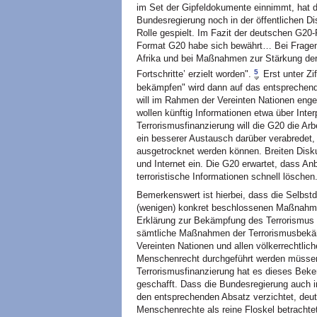
im Set der Gipfeldokumente einnimmt, hat d
Bundesregierung noch in der öffentlichen D
Rolle gespielt. Im Fazit der deutschen G20-
Format G20 habe sich bewährt… Bei Fragen 
Afrika und bei Maßnahmen zur Stärkung der
5
Fortschritte’ erzielt worden".
Erst unter Zi
bekämpfen" wird dann auf das entsprechend
will im Rahmen der Vereinten Nationen eng
wollen künftig Informationen etwa über Inter
Terrorismusfinanzierung will die G20 die Arb
ein besserer Austausch darüber verabredet, 
ausgetrocknet werden können. Breiten Dis
und Internet ein. Die G20 erwartet, dass A
terroristische Informationen schnell löschen
Bemerkenswert ist hierbei, dass die Selbstd
(wenigen) konkret beschlossenen Maßnahme
Erklärung zur Bekämpfung des Terrorismus zi
sämtliche Maßnahmen der Terrorismusbekäm
Vereinten Nationen und allen völkerrechtlich
Menschenrecht durchgeführt werden müsse
Terrorismusfinanzierung hat es dieses Beken
geschafft. Dass die Bundesregierung auch i
den entsprechenden Absatz verzichtet, deute
Menschenrechte als reine Floskel betracht