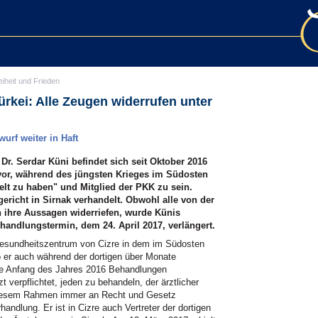
eiheit und Frieden
rkei: Alle Zeugen widerrufen unter
urf weiter in Haft
Dr. Serdar Küni befindet sich seit Oktober 2016
m vor, während des jüngsten Krieges im Südosten
elt zu haben" und Mitglied der PKK zu sein.
ericht in Sirnak verhandelt. Obwohl alle von der
 ihre Aussagen widerriefen, wurde Künis
andlungstermin, dem 24. April 2017, verlängert.
m Gesundheitszentrum von Cizre in dem im Südosten
o er auch während der dortigen über Monate
e Anfang des Jahres 2016 Behandlungen
t verpflichtet, jeden zu behandeln, der ärztlicher
 diesem Rahmen immer an Recht und Gesetz
rhandlung. Er ist in Cizre auch Vertreter der dortigen