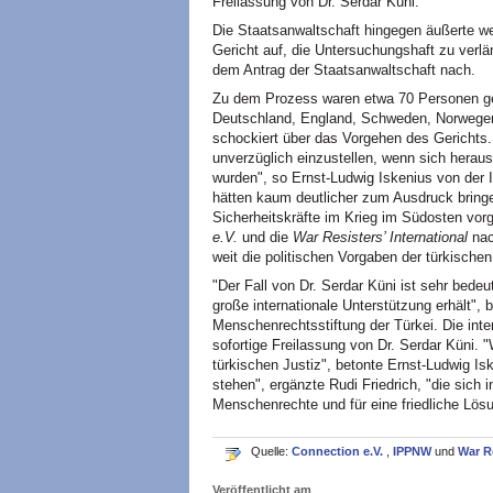
Freilassung von Dr. Serdar Küni.
Die Staatsanwaltschaft hingegen äußerte wei
Gericht auf, die Untersuchungshaft zu verl
dem Antrag der Staatsanwaltschaft nach.
Zu dem Prozess waren etwa 70 Personen g
Deutschland, England, Schweden, Norwege
schockiert über das Vorgehen des Gerichts. 
unverzüglich einzustellen, wenn sich heraus
wurden", so Ernst-Ludwig Iskenius von de
hätten kaum deutlicher zum Ausdruck bringen
Sicherheitskräfte im Krieg im Südosten vorg
e.V.
und die
War Resisters’ International
nac
weit die politischen Vorgaben der türkische
"Der Fall von Dr. Serdar Küni ist sehr bedeu
große internationale Unterstützung erhält", 
Menschenrechtsstiftung der Türkei. Die inte
sofortige Freilassung von Dr. Serdar Küni. 
türkischen Justiz", betonte Ernst-Ludwig Isk
stehen", ergänzte Rudi Friedrich, "die sich 
Menschenrechte und für eine friedliche Lösu
Quelle:
Connection e.V.
,
IPPNW
und
War Re
Veröffentlicht am