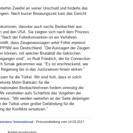
terhin Zweifel an seiner Unschuld und forderte das
ängern. Nach kurzer Beratungszeit kam das Gericht
ekommen, darunter auch sechs Beobachter aus
n und den USA. Sie zeigten sich nach dem Prozess
"Nach der Folterkonvention ist ein Verfahren
stellt, dass Zeugenaussagen unter Folter erpresst
r IPPNW aus Deutschland. "Die Aussagen der Zeugen
 können, mit welcher Brutalität die türkischen
egangen sind", so Rudi Friedrich, der für
Connection
h Sirnak gekommen war. "Es ist erschreckend, wie
n Regierung bis in das Justizwesen hinein wirken."
tsam für die Türkei. Wir sind froh, dass er solch
betonte Metin Bakkalci für die
rnationalen BeobachterInnen fordern einmütig die
"Wir verurteilen aufs Schärfste das Vorgehen der
enius. "Wir werden weiterhin an der Seite derjenigen
in der Türkei unter großer Gefährdung für die
ng der Konflikte einsetzen."
sisters’ International
- Pressemitteilung vom 14.03.2017.
Artikel ausdrucken