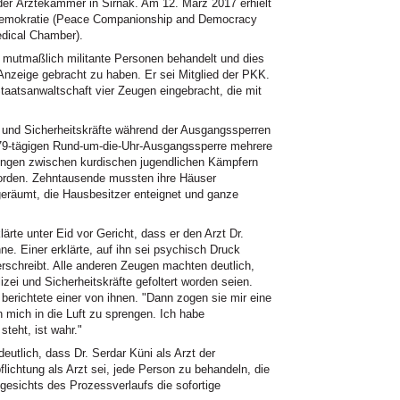
der Ärztekammer in Sirnak. Am 12. März 2017 erhielt
d Demokratie (Peace Companionship and Democracy
dical Chamber).
, mutmaßlich militante Personen behandelt und dies
Anzeige gebracht zu haben. Er sei Mitglied der PKK.
taatsanwaltschaft vier Zeugen eingebracht, die mit
i und Sicherheitskräfte während der Ausgangssperren
 79-tägigen Rund-um-die-Uhr-Ausgangssperre mehrere
ungen zwischen kurdischen jugendlichen Kämpfern
worden. Zehntausende mussten ihre Häuser
 geräumt, die Hausbesitzer enteignet und ganze
rte unter Eid vor Gericht, dass er den Arzt Dr.
e. Einer erklärte, auf ihn sei psychisch Druck
rschreibt. Alle anderen Zeugen machten deutlich,
izei und Sicherheitskräfte gefoltert worden seien.
berichtete einer von ihnen. "Dann zogen sie mir eine
mich in die Luft zu sprengen. Ich habe
steht, ist wahr."
eutlich, dass Dr. Serdar Küni als Arzt der
flichtung als Arzt sei, jede Person zu behandeln, die
ngesichts des Prozessverlaufs die sofortige