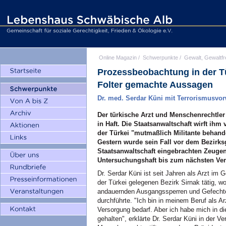
Online Magazin
/
Schwerpunkte
/
Gewalt, Gewaltfr
Prozessbeobachtung in der Tü
Folter gemachte Aussagen
Dr. med. Serdar Küni mit Terrorismusvorw
Der türkische Arzt und Menschenrechtler 
in Haft. Die Staatsanwaltschaft wirft ih
der Türkei "mutmaßlich Militante behand
Gestern wurde sein Fall vor dem Bezirksg
Staatsanwaltschaft eingebrachten Zeugen
Untersuchungshaft bis zum nächsten Verh
Dr. Serdar Küni ist seit Jahren als Arzt i
der Türkei gelegenen Bezirk Sirnak tätig, w
andauernden Ausgangssperren und Gefecht
durchführte. "Ich bin in meinem Beruf als Arz
Versorgung bedarf. Aber ich habe mich in
gehalten", erklärte Dr. Serdar Küni in der Ve