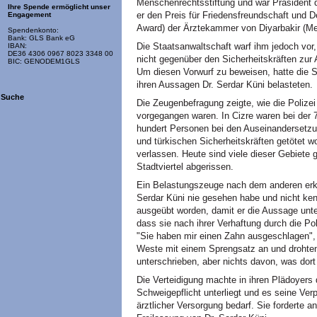
Menschenrechtsstiftung und war Präsident 
Ihre Spende ermöglicht unser
er den Preis für Friedensfreundschaft un
Engagement
Award) der Ärztekammer von Diyarbakir (Me
Spendenkonto:
Bank: GLS Bank eG
Die Staatsanwaltschaft warf ihm jedoch vor
IBAN:
DE36 4306 0967 8023 3348 00
nicht gegenüber den Sicherheitskräften zur 
BIC: GENODEM1GLS
Um diesen Vorwurf zu beweisen, hatte die S
ihren Aussagen Dr. Serdar Küni belasteten.
Suche
Die Zeugenbefragung zeigte, wie die Polize
vorgegangen waren. In Cizre waren bei der
hundert Personen bei den Auseinandersetz
und türkischen Sicherheitskräften getötet 
verlassen. Heute sind viele dieser Gebiete
Stadtviertel abgerissen.
Ein Belastungszeuge nach dem anderen erklä
Serdar Küni nie gesehen habe und nicht kenn
ausgeübt worden, damit er die Aussage unte
dass sie nach ihrer Verhaftung durch die Pol
"Sie haben mir einen Zahn ausgeschlagen", 
Weste mit einem Sprengsatz an und drohten 
unterschrieben, aber nichts davon, was dort 
Die Verteidigung machte in ihren Plädoyers d
Schweigepflicht unterliegt und es seine Verp
ärztlicher Versorgung bedarf. Sie forderte a