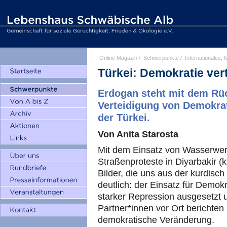
Online Magazin
/
Schwerpunkte
/
Internationales, M
Türkei: Demokratie ver
Erdogan steht mit dem Rü
Verteidigung von Demokrat
der Türkei.
Von Anita Starosta
Mit dem Einsatz von Wasserwerf
Straßenproteste in Diyarbakir (
Bilder, die uns aus der kurdisc
deutlich: der Einsatz für Demokr
starker Repression ausgesetzt 
Partner*innen vor Ort berichten
demokratische Veränderung.