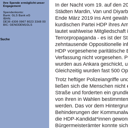
Ihre Spende ermöglicht unser
In der Nacht vom 19. auf den 2
Engagement
Städten Mardin, Van und Diyarba
Spendenkonto:
Bank: GLS Bank eG
Ende März 2019 ins Amt gewählt
IBAN:
DE36 4306 0967 8023 3348 00
kurdischen Partei HDP ihres Am
BIC: GENODEM1GLS
lautet wahlweise Mitgliedschaft 
Terrorpropaganda - es ist der 
Suche
zehntausende Oppositionelle inh
HDP vorgesehene paritätische B
Verfassung nicht vorgesehen. P
wurden aus Ankara geschickt, 
Gleichzeitig wurden fast 500 Opp
Trotz heftiger Polizeiangriffe 
ließen sich die Menschen nicht e
Straße und forderten ein grund
von ihren in Wahlen bestimmten
werden. Das vor dem Hintergru
Behinderungen der Kommunalwa
die HDP-Kandidat*innen gewonn
Bürgermeisterämter konnte sich d