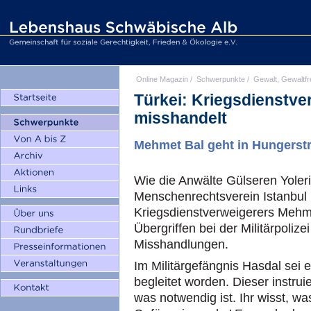
Online Magazin
/
Schwerpunkte
/
Gewalt, Gewaltfr
Türkei: Kriegsdienstve
misshandelt
Mehmet Bal geht in Hungerstr
Wie die Anwälte Gülseren Yoler
Menschenrechtsverein Istanbul
Kriegsdienstverweigerers Mehme
Übergriffen bei der Militärpoliz
Misshandlungen.
Im Militärgefängnis Hasdal sei er
begleitet worden. Dieser instru
was notwendig ist. Ihr wisst, was