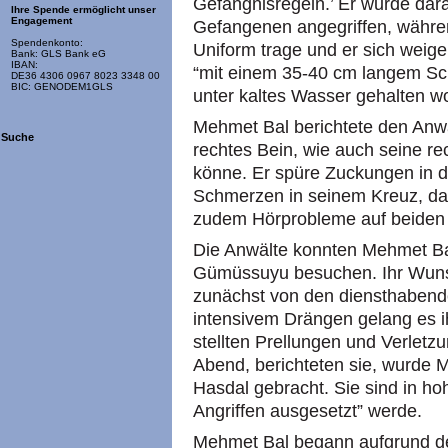
Gefängnisregeln.’ Er wurde dar
Ihre Spende ermöglicht unser
Engagement
Gefangenen angegriffen, währen
Spendenkonto:
Uniform trage und er sich weige
Bank: GLS Bank eG
IBAN:
“mit einem 35-40 cm langem Sch
DE36 4306 0967 8023 3348 00
BIC: GENODEM1GLS
unter kaltes Wasser gehalten wo
Mehmet Bal berichtete den Anwä
Suche
rechtes Bein, wie auch seine r
könne. Er spüre Zuckungen in d
Schmerzen in seinem Kreuz, das
zudem Hörprobleme auf beiden
Die Anwälte konnten Mehmet Bal
Gümüssuyu besuchen. Ihr Wunsc
zunächst von den diensthabend
intensivem Drängen gelang es i
stellten Prellungen und Verlet
Abend, berichteten sie, wurde M
Hasdal gebracht. Sie sind in h
Angriffen ausgesetzt” werde.
Mehmet Bal begann aufgrund de