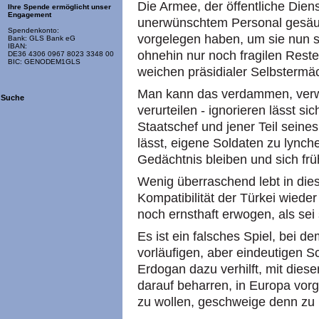
Die Armee, der öffentliche Diens
Ihre Spende ermöglicht unser
Engagement
unerwünschtem Personal gesäub
Spendenkonto:
vorgelegen haben, um sie nun s
Bank: GLS Bank eG
IBAN:
ohnehin nur noch fragilen Rest
DE36 4306 0967 8023 3348 00
BIC: GENODEM1GLS
weichen präsidialer Selbstermä
Man kann das verdammen, verwü
Suche
verurteilen - ignorieren lässt s
Staatschef und jener Teil seine
lässt, eigene Soldaten zu lynch
Gedächtnis bleiben und sich fr
Wenig überraschend lebt in dies
Kompatibilität der Türkei wieder
noch ernsthaft erwogen, als sei 
Es ist ein falsches Spiel, bei d
vorläufigen, aber eindeutigen S
Erdogan dazu verhilft, mit diese
darauf beharren, in Europa vorg
zu wollen, geschweige denn zu