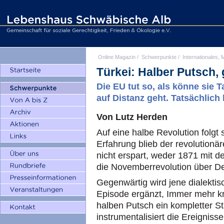
Online Magazin
/
Schwerpunkte
/
Internationales, M
Türkei: Halber Putsch,
Die EU tut so, als könne sie 
auf Distanz geht. Tatsächlic
Von Lutz Herden
Auf eine halbe Revolution folgt 
Erfahrung blieb der revolutionä
nicht erspart, weder 1871 mit 
die Novemberrevolution über D
Gegenwärtig wird jene dialektis
Episode ergänzt, Immer mehr kris
halben Putsch ein kompletter St
instrumentalisiert die Ereigniss