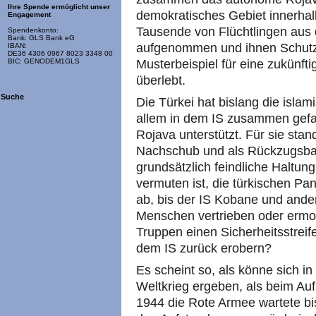
Ihre Spende ermöglicht unser
demokratisches Gebiet innerhalb
Engagement
Tausende von Flüchtlingen aus 
Spendenkonto:
Bank: GLS Bank eG
aufgenommen und ihnen Schutz 
IBAN:
DE36 4306 0967 8023 3348 00
Musterbeispiel für eine zukünfti
BIC: GENODEM1GLS
überlebt.
Suche
Die Türkei hat bislang die islam
allem in dem IS zusammen gefa
Rojava unterstützt. Für sie sta
Nachschub und als Rückzugsbas
grundsätzlich feindliche Haltu
vermuten ist, die türkischen Pa
ab, bis der IS Kobane und ander
Menschen vertrieben oder ermor
Truppen einen Sicherheitsstreif
dem IS zurück erobern?
Es scheint so, als könne sich i
Weltkrieg ergeben, als beim Au
1944 die Rote Armee wartete b