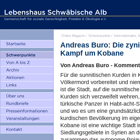
Online Magazin
/
Schwerpunkte
/
Internationales, M
Andreas Buro: Die zyni
Kampf um Kobane
Von Andreas Buro - Komment
Für die sunnitischen Kurden in
Völkermord vorbereitet und nie
ist die Stadt, auf die sunnitisc
Kurden sich verzweifelt wehre
türkische Panzer in Habt-acht-S
und wo es um eine grundsätzlich
kurdischen Bevölkerung im eig
Kobane ist eine wichtige Stadt i
Siedlungsgebiete in Syrien an d
zusammen das autonome Rojava, 